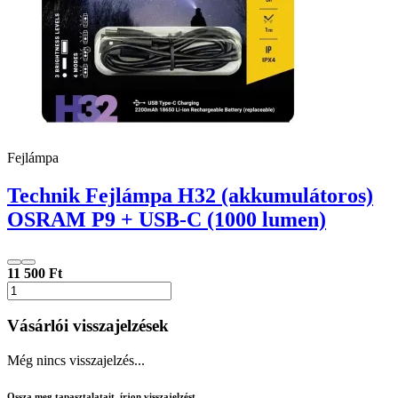
Fejlámpa
Technik Fejlámpa H32 (akkumulátoros)
OSRAM P9 + USB-C (1000 lumen)
11 500 Ft
Vásárlói visszajelzések
Még nincs visszajelzés...
Ossza meg tapasztalatait, írjon visszajelzést.