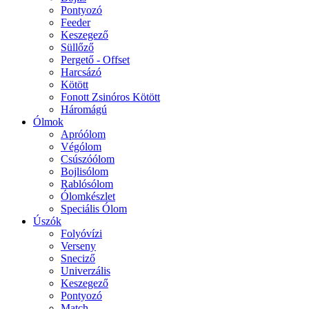
Pontyozó
Feeder
Keszegező
Süllőző
Pergető - Offset
Harcsázó
Kötött
Fonott Zsinóros Kötött
Háromágú
Ólmok
Apróólom
Végólom
Csúszóólom
Bojlisólom
Rablósólom
Ólomkészlet
Speciális Ólom
Úszók
Folyóvízi
Verseny
Sneciző
Univerzális
Keszegező
Pontyozó
Match