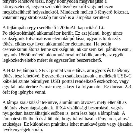
fényerő lehetővé teszi, hogy könnyedén megvilágítsd a
környezetedet, legyen szó sötét ösvényekről vagy nehezen
megközelíthető helyszínekről. Mindezek mellett 3 fényerő fokozat,
valamint egy stroboszkóp funkció is a lámpába kerültek!
A fejlámpába egy cserélhető 2200mAh kapacitású Li-
Po elektrolémiájú akkumulátor került. Ez azt jelenti, hogy nincs
szükségünk folyamatosan elemutánpótlásra, ugyanis több száz
töltési ciklus egy ilyen akkumulátor élettartama. Ha pedig
csereakkumulátorra lenne szükségünk, akkor sem kell pánikba esni,
ugyanis 18650 méretű akkumulátorral működik, amely az egyik
legközkedveltebb méret és egyszerűen beszerezhető.
A H32 Fejlámpa USB-C porttal van ellátva, ami gyors és hatékony
töltést tesz lehetővé. Egyszerűen csatlakoztassuk a mellékelt USB-C
kábellel szinte bármilyen USB-porttal rendelkező eszközhöz, vagy
egy fali adapterhez és már meg is kezdi a folyamatot. Ez durván 2-3
órát fog igénybe venni.
A lámpa kialakítását tekintve, alumínium ötvözet, mely ellenáll az
időjárás viszontagságainak. IPX4 vízállósági besorolású, vagyis
nyugodtan használhatjuk esőben is, nem lesz baja a lámpának. A
lámpatest dönthető és állítható, hogy irányíthasd a fényt oda, ahová
szükséges. Ez különösen praktikus lehet munkavégzés vagy éjszakai
tevékenységek során.