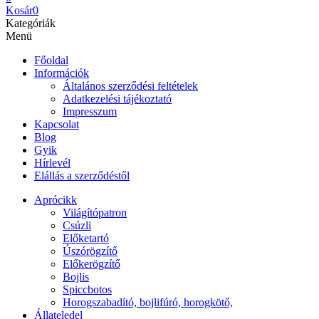
Kosár
0
Kategóriák
Menü
Főoldal
Információk
Általános szerződési feltételek
Adatkezelési tájékoztató
Impresszum
Kapcsolat
Blog
Gyik
Hírlevél
Elállás a szerződéstől
Aprócikk
Világítópatron
Csúzli
Előketartó
Úszórögzítő
Előkerögzítő
Bojlis
Spiccbotos
Horogszabadító, bojlifúró, horogkötő,
Állateledel