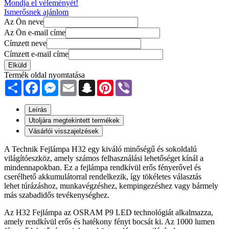
Mondja el véleményét!
Ismerősnek ajánlom
Az Ön neve
Az Ön e-mail címe
Címzett neve
Címzett e-mail címe
Elküld
Termék oldal nyomtatása
Share
Facebook
Messenger
Email
Snapchat
Pinterest
Viber
Leírás
Utoljára megtekintett termékek
Vásárlói visszajelzések
A Technik Fejlámpa H32 egy kiváló minőségű és sokoldalú
világítóeszköz, amely számos felhasználási lehetőséget kínál a
mindennapokban. Ez a fejlámpa rendkívül erős fényerővel és
cserélhető akkumulátorral rendelkezik, így tökéletes választás
lehet túrázáshoz, munkavégzéshez, kempingezéshez vagy bármely
más szabadidős tevékenységhez.
Az H32 Fejlámpa az OSRAM P9 LED technológiát alkalmazza,
amely rendkívül erős és hatékony fényt bocsát ki. Az 1000 lumen