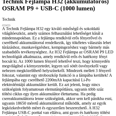
Technik Fejlámpa H32 (akkumulátoros)
OSRAM P9 + USB-C (1000 lumen)
Technik
A Technik Fejlámpa H32 egy kiváló minőségű és sokoldalú
világítóeszköz, amely számos felhasználási lehetőséget kínál a
mindennapokban. Ez a fejlámpa rendkívül erős fényerővel és
cserélhető akkumulátorral rendelkezik, így tökéletes választás lehet
túrázáshoz, munkavégzéshez, kempingezéshez vagy bármely más
szabadidős tevékenységhez. Az H32 Fejlámpa az OSRAM P9 LED
technológiát alkalmazza, amely rendkívül erős és hatékony fényt
bocsát ki. Az 1000 lumen fényerő lehetővé teszi, hogy könnyedén
megvilágítsd a környezetedet, legyen szó sötét ösvényekről vagy
nehezen megközelíthető helyszínekről. Mindezek mellett 3 fényerő
fokozat, valamint egy stroboszkóp funkció is a lámpába kerültek! A
fejlámpába egy cserélhető 2200mAh kapacitású Li-Po
elektrolémiájú akkumulátor került. Ez azt jelenti, hogy nincs
szükségünk folyamatosan elemutánpótlásra, ugyanis több száz
töltési ciklus egy ilyen akkumulátor élettartama. Ha pedig
csereakkumulátorra lenne szükségünk, akkor sem kell pánikba esni,
ugyanis 18650 méretű akkumulátorral működik, amely az egyik
legközkedveltebb méret és egyszerűen beszerezhető. A H32
Fejlámpa USB-C porttal van ellátva, ami gyors és hatékony töltést