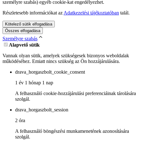
személyre szabás) egyéb cookie-kat engedélyezhet.
Részletesebb információkat az
Adatkezelési tájékoztatóban
talál.
Kötelező sütik elfogadása
Összes elfogadása
Személyre szabás
Alapvető sütik
Vannak olyan sütik, amelyek szükségesek bizonyos weboldalak
működéséhez. Emiatt nincs szükség az Ön hozzájárulására.
drava_horgaszbolt_cookie_consent
1 év 1 hónap 1 nap
A felhasználó cookie-hozzájárulási preferenciáinak tárolására
szolgál.
drava_horgaszbolt_session
2 óra
A felhasználó böngészési munkamenetének azonosítására
szolgál.