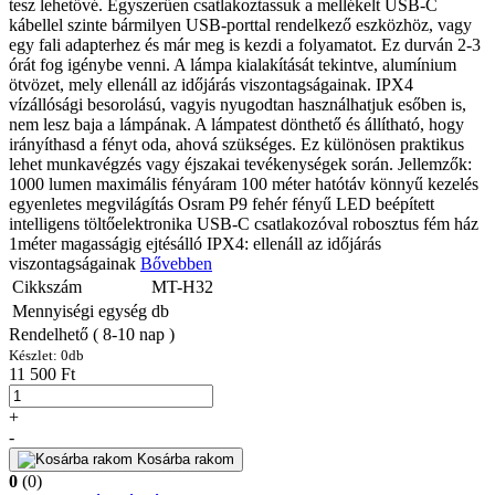
tesz lehetővé. Egyszerűen csatlakoztassuk a mellékelt USB-C
kábellel szinte bármilyen USB-porttal rendelkező eszközhöz, vagy
egy fali adapterhez és már meg is kezdi a folyamatot. Ez durván 2-3
órát fog igénybe venni. A lámpa kialakítását tekintve, alumínium
ötvözet, mely ellenáll az időjárás viszontagságainak. IPX4
vízállósági besorolású, vagyis nyugodtan használhatjuk esőben is,
nem lesz baja a lámpának. A lámpatest dönthető és állítható, hogy
irányíthasd a fényt oda, ahová szükséges. Ez különösen praktikus
lehet munkavégzés vagy éjszakai tevékenységek során. Jellemzők:
1000 lumen maximális fényáram 100 méter hatótáv könnyű kezelés
egyenletes megvilágítás Osram P9 fehér fényű LED beépített
intelligens töltőelektronika USB-C csatlakozóval robosztus fém ház
1méter magasságig ejtésálló IPX4: ellenáll az időjárás
viszontagságainak
Bővebben
Cikkszám
MT-H32
Mennyiségi egység
db
Rendelhető ( 8-10 nap )
Készlet:
0
db
11 500 Ft
+
-
Kosárba rakom
0
(0)