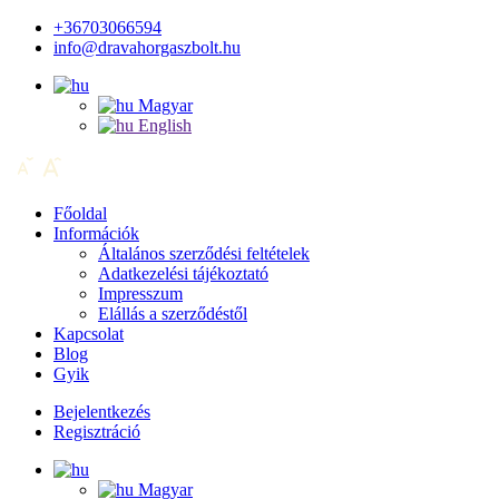
+36703066594
info@dravahorgaszbolt.hu
Magyar
English
Főoldal
Információk
Általános szerződési feltételek
Adatkezelési tájékoztató
Impresszum
Elállás a szerződéstől
Kapcsolat
Blog
Gyik
Bejelentkezés
Regisztráció
Magyar