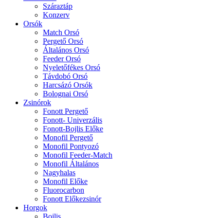
Száraztáp
Konzerv
Orsók
Match Orsó
Pergető Orsó
Általános Orsó
Feeder Orsó
Nyeletőfékes Orsó
Távdobó Orsó
Harcsázó Orsók
Bolognai Orsó
Zsinórok
Fonott Pergető
Fonott- Univerzális
Fonott-Bojlis Előke
Monofil Pergető
Monofil Pontyozó
Monofil Feeder-Match
Monofil Általános
Nagyhalas
Monofil Előke
Fluorocarbon
Fonott Előkezsinór
Horgok
Bojlis