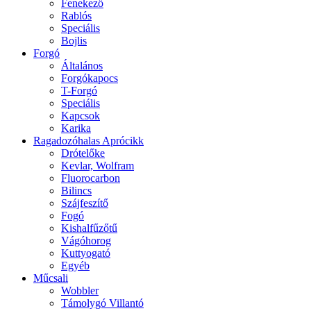
Fenekező
Rablós
Speciális
Bojlis
Forgó
Általános
Forgókapocs
T-Forgó
Speciális
Kapcsok
Karika
Ragadozóhalas Aprócikk
Drótelőke
Kevlar, Wolfram
Fluorocarbon
Bilincs
Szájfeszítő
Fogó
Kishalfűzőtű
Vágóhorog
Kuttyogató
Egyéb
Műcsali
Wobbler
Támolygó Villantó