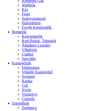
Kemping Gáz
Jégfúrók
Kés
Fogó
Szúnyogriasztó
Halvédelem
Egyéb Kiegészítők
Bottartók
Kereszttartók
Rod-Podok, Tripodok
Általános Leszúró
Villafejek
Csalizó
Speciális
Kapásjelzők
Elektromos
Világító Kapásjelző
Swinger
Karika
Cső
Nyelv
Vizigolyó
Csörgős
Szerelékek
Zsebpeca