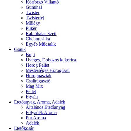
Körforgó Villantó
Gumihal
Twister
Twisterfej
Műlégy
Pilker
Rablóhalas Szett
Cheburashka
Egyéb Műcsalik
Csalik
Bojli
Üveges, Dobozos kukorica
Horog Pellet
Mesterséges Horogcsali
Horogpaszták
Csaliragasztó
Mag Mix
Pellet
Egyéb
Etetőanyag, Aroma, Adalék
Általános Etetőanyag
Folyadék Aroma
Por Aroma
Adalék
Etetőkosár