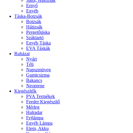
Sátor, Hálózsák
Ernyő
Egyéb
Táska-Botzsák
Botzsák
Hátizsák
Pergetőtáska
Száktartó
Egyéb Táska
EVA Táskák
Ruházat
Nyári
Téli
Napszmüveg
Gumicsizma
Bakancs
Neoprene
Kiegészítők
PVA Termékek
Feeder Kiegészítő
Mérleg
Halradar
Fejlámpa
Egyéb Lámpa
Elem, Akku