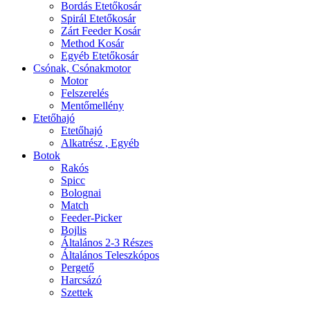
Bordás Etetőkosár
Spirál Etetőkosár
Zárt Feeder Kosár
Method Kosár
Egyéb Etetőkosár
Csónak, Csónakmotor
Motor
Felszerelés
Mentőmellény
Etetőhajó
Etetőhajó
Alkatrész , Egyéb
Botok
Rakós
Spicc
Bolognai
Match
Feeder-Picker
Bojlis
Általános 2-3 Részes
Általános Teleszkópos
Pergető
Harcsázó
Szettek