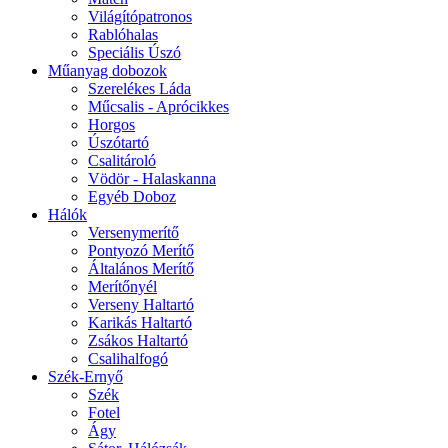
Világítópatronos
Rablóhalas
Speciális Úszó
Műanyag dobozok
Szerelékes Láda
Műcsalis - Aprócikkes
Horgos
Úszótartó
Csalitároló
Vödör - Halaskanna
Egyéb Doboz
Hálók
Versenymerítő
Pontyozó Merítő
Általános Merítő
Merítőnyél
Verseny Haltartó
Karikás Haltartó
Zsákos Haltartó
Csalihalfogó
Szék-Ernyő
Szék
Fotel
Ágy