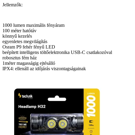
Jellemzők:
1000 lumen maximális fényáram
100 méter hatótáv
könnyű kezelés
egyenletes megvilágítás
Osram P9 fehér fényű LED
beépített intelligens töltőelektronika USB-C csatlakozóval
robosztus fém ház
1méter magasságig ejtésálló
IPX4: ellenáll az időjárás viszontagságainak