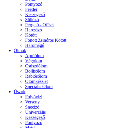
Pontyozó
Feeder
Keszegező
Süllőző
Pergető - Offset
Harcsázó
Kötött
Fonott Zsinóros Kötött
Háromágú
Ólmok
Apróólom
Végólom
Csúszóólom
Bojlisólom
Rablósólom
Ólomkészlet
Speciális Ólom
Úszók
Folyóvízi
Verseny
Sneciző
Univerzális
Keszegező
Pontyozó
Match