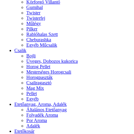
Körforgó Villantó
Gumihal
Twister
Twisterfej
Műlégy
Pilker
Rablóhalas Szett
Cheburashka
Egyéb Műcsalik
Csalik
Bojli
Üveges, Dobozos kukorica
Horog Pellet
Mesterséges Horogcsali
Horogpaszták
Csaliragasztó
Mag Mix
Pellet
Egyéb
Etetőanyag, Aroma, Adalék
Általános Etetőanyag
Folyadék Aroma
Por Aroma
Adalék
Etetőkosár