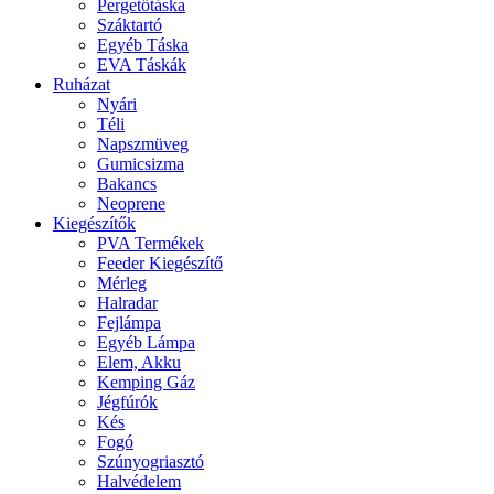
Pergetőtáska
Száktartó
Egyéb Táska
EVA Táskák
Ruházat
Nyári
Téli
Napszmüveg
Gumicsizma
Bakancs
Neoprene
Kiegészítők
PVA Termékek
Feeder Kiegészítő
Mérleg
Halradar
Fejlámpa
Egyéb Lámpa
Elem, Akku
Kemping Gáz
Jégfúrók
Kés
Fogó
Szúnyogriasztó
Halvédelem