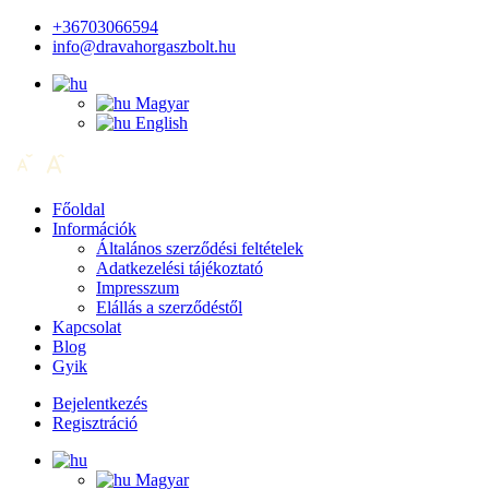
+36703066594
info@dravahorgaszbolt.hu
Magyar
English
Főoldal
Információk
Általános szerződési feltételek
Adatkezelési tájékoztató
Impresszum
Elállás a szerződéstől
Kapcsolat
Blog
Gyik
Bejelentkezés
Regisztráció
Magyar