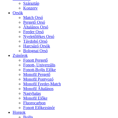
Száraztáp
Konzerv
Orsók
Match Orsó
Pergető Orsó
Általános Orsó
Feeder Orsó
Nyeletőfékes Orsó
Távdobó Orsó
Harcsázó Orsók
Bolognai Orsó
Zsinórok
Fonott Pergető
Fonott- Univerzális
Fonott-Bojlis Előke
Monofil Pergető
Monofil Pontyozó
Monofil Feeder-Match
Monofil Általános
Nagyhalas
Monofil Előke
Fluorocarbon
Fonott Előkezsinór
Horgok
Bojlis