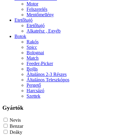
Motor
Felszerelés
Mentőmellény
Etetőhajó
Etetőhajó
Alkatrész , Egyéb
Botok
Rakós
Spicc
Bolognai
Match
Feeder-Picker
Bojlis
Általános 2-3 Részes
Általános Teleszkópos
Pergető
Harcsázó
Szettek
Gyártók
Nevis
Benzar
Deáky