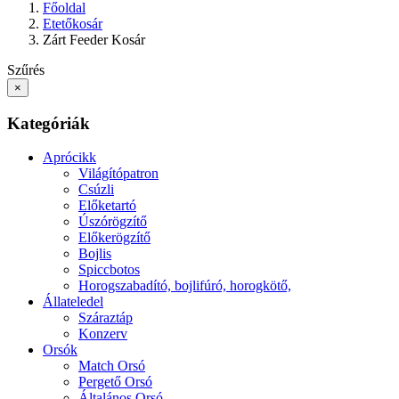
Főoldal
Etetőkosár
Zárt Feeder Kosár
Szűrés
×
Kategóriák
Aprócikk
Világítópatron
Csúzli
Előketartó
Úszórögzítő
Előkerögzítő
Bojlis
Spiccbotos
Horogszabadító, bojlifúró, horogkötő,
Állateledel
Száraztáp
Konzerv
Orsók
Match Orsó
Pergető Orsó
Általános Orsó