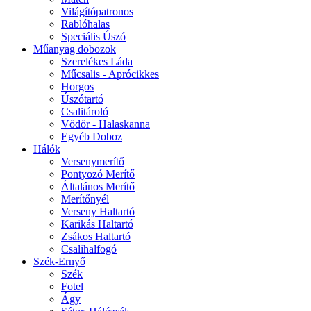
Világítópatronos
Rablóhalas
Speciális Úszó
Műanyag dobozok
Szerelékes Láda
Műcsalis - Aprócikkes
Horgos
Úszótartó
Csalitároló
Vödör - Halaskanna
Egyéb Doboz
Hálók
Versenymerítő
Pontyozó Merítő
Általános Merítő
Merítőnyél
Verseny Haltartó
Karikás Haltartó
Zsákos Haltartó
Csalihalfogó
Szék-Ernyő
Szék
Fotel
Ágy