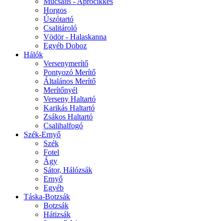
Műcsalis - Aprócikkes
Horgos
Úszótartó
Csalitároló
Vödör - Halaskanna
Egyéb Doboz
Hálók
Versenymerítő
Pontyozó Merítő
Általános Merítő
Merítőnyél
Verseny Haltartó
Karikás Haltartó
Zsákos Haltartó
Csalihalfogó
Szék-Ernyő
Szék
Fotel
Ágy
Sátor, Hálózsák
Ernyő
Egyéb
Táska-Botzsák
Botzsák
Hátizsák