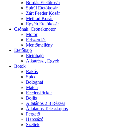
Bordás Etetőkosár
Spirál Etetőkosár
Zárt Feeder Kosár
Method Kosár
Egyéb Etetőkosár
Csónak, Csónakmotor
Motor
Felszerelés
Mentőmellény
Etetőhajó
Etetőhajó
Alkatrész , Egyéb
Botok
Rakós
Spicc
Bolognai
Match
Feeder-Picker
Bojlis
Általános 2-3 Részes
Általános Teleszkópos
Pergető
Harcsázó
Szettek