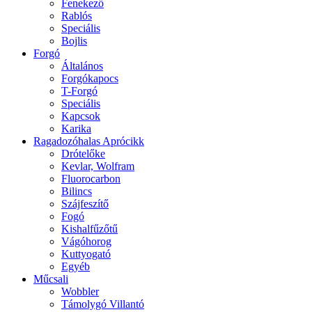
Fenekező
Rablós
Speciális
Bojlis
Forgó
Általános
Forgókapocs
T-Forgó
Speciális
Kapcsok
Karika
Ragadozóhalas Aprócikk
Drótelőke
Kevlar, Wolfram
Fluorocarbon
Bilincs
Szájfeszítő
Fogó
Kishalfűzőtű
Vágóhorog
Kuttyogató
Egyéb
Műcsali
Wobbler
Támolygó Villantó