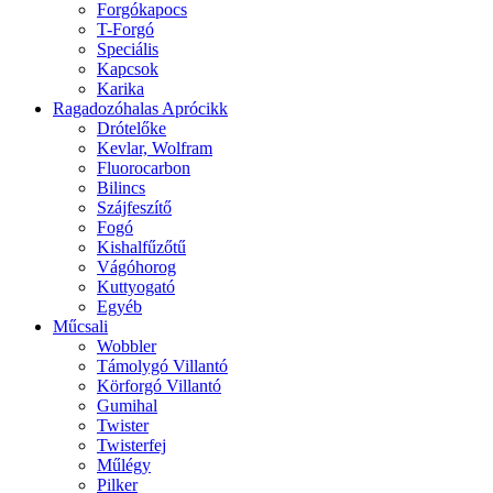
Forgókapocs
T-Forgó
Speciális
Kapcsok
Karika
Ragadozóhalas Aprócikk
Drótelőke
Kevlar, Wolfram
Fluorocarbon
Bilincs
Szájfeszítő
Fogó
Kishalfűzőtű
Vágóhorog
Kuttyogató
Egyéb
Műcsali
Wobbler
Támolygó Villantó
Körforgó Villantó
Gumihal
Twister
Twisterfej
Műlégy
Pilker