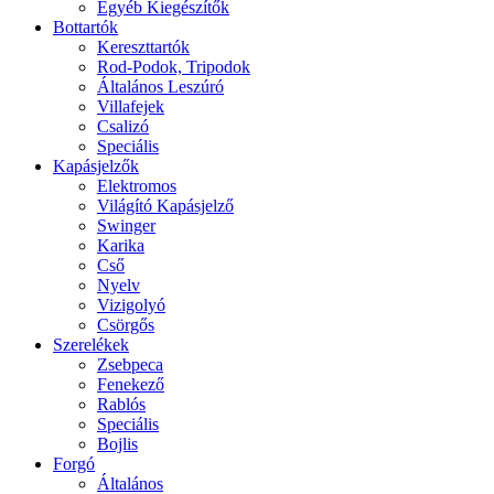
Egyéb Kiegészítők
Bottartók
Kereszttartók
Rod-Podok, Tripodok
Általános Leszúró
Villafejek
Csalizó
Speciális
Kapásjelzők
Elektromos
Világító Kapásjelző
Swinger
Karika
Cső
Nyelv
Vizigolyó
Csörgős
Szerelékek
Zsebpeca
Fenekező
Rablós
Speciális
Bojlis
Forgó
Általános