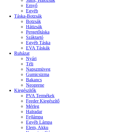
Sátor, Hálózsák
Ernyő
Egyéb
Táska-Botzsák
Botzsák
Hátizsák
Pergetőtáska
Száktartó
Egyéb Táska
EVA Táskák
Ruházat
Nyári
Téli
Napszmüveg
Gumicsizma
Bakancs
Neoprene
Kiegészítők
PVA Termékek
Feeder Kiegészítő
Mérleg
Halradar
Fejlámpa
Egyéb Lámpa
Elem, Akku