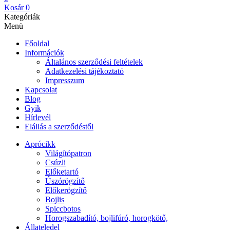
Kosár
0
Kategóriák
Menü
Főoldal
Információk
Általános szerződési feltételek
Adatkezelési tájékoztató
Impresszum
Kapcsolat
Blog
Gyik
Hírlevél
Elállás a szerződéstől
Aprócikk
Világítópatron
Csúzli
Előketartó
Úszórögzítő
Előkerögzítő
Bojlis
Spiccbotos
Horogszabadító, bojlifúró, horogkötő,
Állateledel