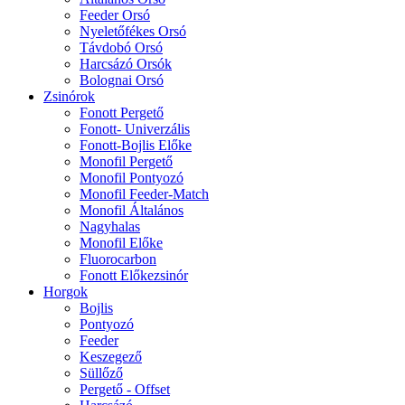
Feeder Orsó
Nyeletőfékes Orsó
Távdobó Orsó
Harcsázó Orsók
Bolognai Orsó
Zsinórok
Fonott Pergető
Fonott- Univerzális
Fonott-Bojlis Előke
Monofil Pergető
Monofil Pontyozó
Monofil Feeder-Match
Monofil Általános
Nagyhalas
Monofil Előke
Fluorocarbon
Fonott Előkezsinór
Horgok
Bojlis
Pontyozó
Feeder
Keszegező
Süllőző
Pergető - Offset