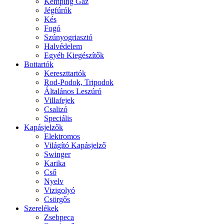
Kemping Gáz
Jégfúrók
Kés
Fogó
Szúnyogriasztó
Halvédelem
Egyéb Kiegészítők
Bottartók
Kereszttartók
Rod-Podok, Tripodok
Általános Leszúró
Villafejek
Csalizó
Speciális
Kapásjelzők
Elektromos
Világító Kapásjelző
Swinger
Karika
Cső
Nyelv
Vizigolyó
Csörgős
Szerelékek
Zsebpeca