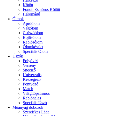
Harcsázó
Kötött
Fonott Zsinóros Kötött
Háromágú
Ólmok
Apróólom
Végólom
Csúszóólom
Bojlisólom
Rablósólom
Ólomkészlet
Speciális Ólom
Úszók
Folyóvízi
Verseny
Sneciző
Univerzális
Keszegező
Pontyozó
Match
Világítópatronos
Rablóhalas
Speciális Úszó
Műanyag dobozok
Szerelékes Láda