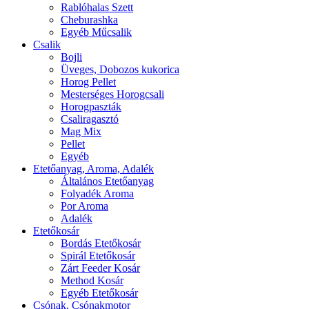
Rablóhalas Szett
Cheburashka
Egyéb Műcsalik
Csalik
Bojli
Üveges, Dobozos kukorica
Horog Pellet
Mesterséges Horogcsali
Horogpaszták
Csaliragasztó
Mag Mix
Pellet
Egyéb
Etetőanyag, Aroma, Adalék
Általános Etetőanyag
Folyadék Aroma
Por Aroma
Adalék
Etetőkosár
Bordás Etetőkosár
Spirál Etetőkosár
Zárt Feeder Kosár
Method Kosár
Egyéb Etetőkosár
Csónak, Csónakmotor