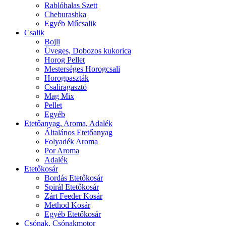
Rablóhalas Szett
Cheburashka
Egyéb Műcsalik
Csalik
Bojli
Üveges, Dobozos kukorica
Horog Pellet
Mesterséges Horogcsali
Horogpaszták
Csaliragasztó
Mag Mix
Pellet
Egyéb
Etetőanyag, Aroma, Adalék
Általános Etetőanyag
Folyadék Aroma
Por Aroma
Adalék
Etetőkosár
Bordás Etetőkosár
Spirál Etetőkosár
Zárt Feeder Kosár
Method Kosár
Egyéb Etetőkosár
Csónak, Csónakmotor