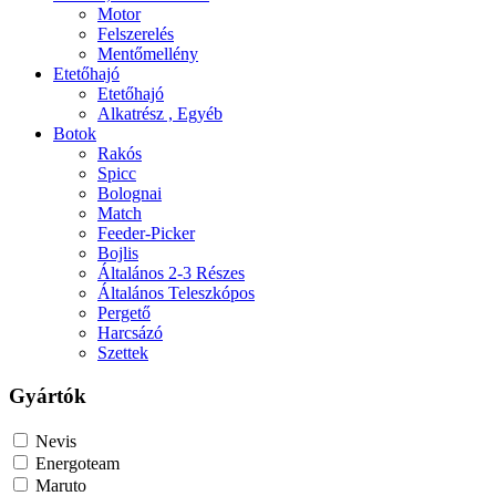
Motor
Felszerelés
Mentőmellény
Etetőhajó
Etetőhajó
Alkatrész , Egyéb
Botok
Rakós
Spicc
Bolognai
Match
Feeder-Picker
Bojlis
Általános 2-3 Részes
Általános Teleszkópos
Pergető
Harcsázó
Szettek
Gyártók
Nevis
Energoteam
Maruto