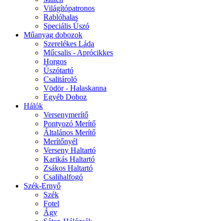
Világítópatronos
Rablóhalas
Speciális Úszó
Műanyag dobozok
Szerelékes Láda
Műcsalis - Aprócikkes
Horgos
Úszótartó
Csalitároló
Vödör - Halaskanna
Egyéb Doboz
Hálók
Versenymerítő
Pontyozó Merítő
Általános Merítő
Merítőnyél
Verseny Haltartó
Karikás Haltartó
Zsákos Haltartó
Csalihalfogó
Szék-Ernyő
Szék
Fotel
Ágy