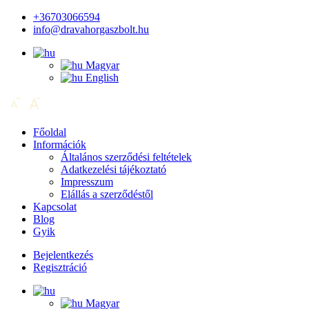
+36703066594
info@dravahorgaszbolt.hu
Magyar
English
Főoldal
Információk
Általános szerződési feltételek
Adatkezelési tájékoztató
Impresszum
Elállás a szerződéstől
Kapcsolat
Blog
Gyik
Bejelentkezés
Regisztráció
Magyar