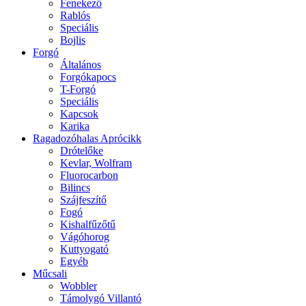
Fenekező
Rablós
Speciális
Bojlis
Forgó
Általános
Forgókapocs
T-Forgó
Speciális
Kapcsok
Karika
Ragadozóhalas Aprócikk
Drótelőke
Kevlar, Wolfram
Fluorocarbon
Bilincs
Szájfeszítő
Fogó
Kishalfűzőtű
Vágóhorog
Kuttyogató
Egyéb
Műcsali
Wobbler
Támolygó Villantó