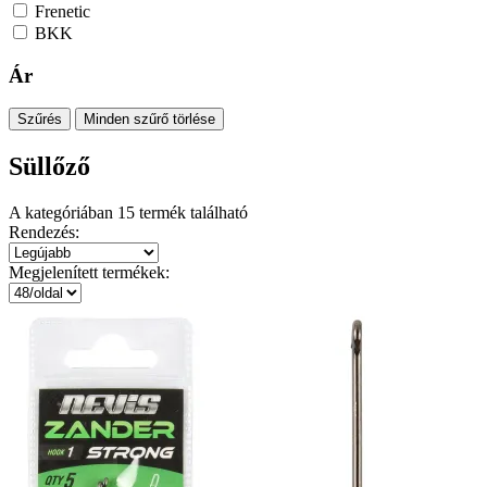
Frenetic
BKK
Ár
Szűrés
Minden szűrő törlése
Süllőző
A kategóriában
15
termék található
Rendezés:
Megjelenített termékek: