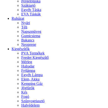
Pergetőtáska
Száktartó
Egyéb Táska
EVA Táskák
Ruházat
Nyári
Téli
Napszmüveg
Gumicsizma
Bakancs
Neoprene
Kiegészítők
PVA Termékek
Feeder Kiegészítő
Mérleg
Halradar
Fejlámpa
Egyéb Lámpa
Elem, Akku
Kemping Gáz
Jégfúrók
Kés
Fogó
Szúnyogriasztó
Halvédelem