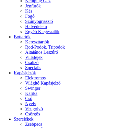
Kemping Gáz
Jégfúrók
Kés
Fogó
Szúnyogriasztó
Halvédelem
Egyéb Kiegészítők
Bottartók
Kereszttartók
Rod-Podok, Tripodok
Általános Leszúró
Villafejek
Csalizó
Speciális
Kapásjelzők
Elektromos
Világító Kapásjelző
Swinger
Karika
Cső
Nyelv
Vizigolyó
Csörgős
Szerelékek
Zsebpeca