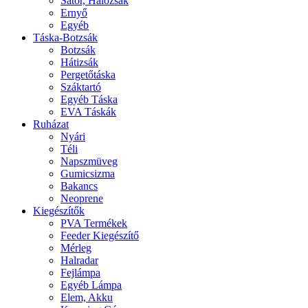
Sátor, Hálózsák
Ernyő
Egyéb
Táska-Botzsák
Botzsák
Hátizsák
Pergetőtáska
Száktartó
Egyéb Táska
EVA Táskák
Ruházat
Nyári
Téli
Napszmüveg
Gumicsizma
Bakancs
Neoprene
Kiegészítők
PVA Termékek
Feeder Kiegészítő
Mérleg
Halradar
Fejlámpa
Egyéb Lámpa
Elem, Akku