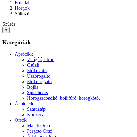
Főoldal
Horgok
Süllőző
Szűrés
×
Kategóriák
Aprócikk
Világítópatron
Csúzli
Előketartó
Úszórögzítő
Előkerögzítő
Bojlis
Spiccbotos
Horogszabadító, bojlifúró, horogkötő,
Állateledel
Száraztáp
Konzerv
Orsók
Match Orsó
Pergető Orsó
Általános Orsó