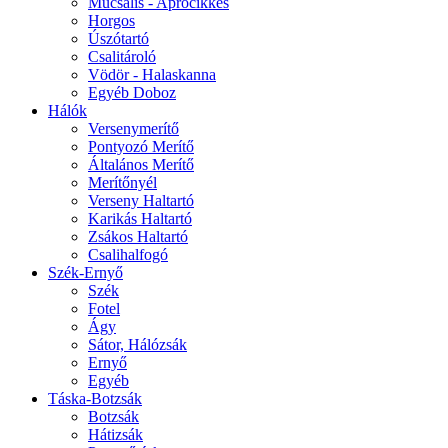
Műcsalis - Aprócikkes
Horgos
Úszótartó
Csalitároló
Vödör - Halaskanna
Egyéb Doboz
Hálók
Versenymerítő
Pontyozó Merítő
Általános Merítő
Merítőnyél
Verseny Haltartó
Karikás Haltartó
Zsákos Haltartó
Csalihalfogó
Szék-Ernyő
Szék
Fotel
Ágy
Sátor, Hálózsák
Ernyő
Egyéb
Táska-Botzsák
Botzsák
Hátizsák