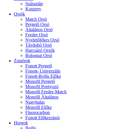
Száraztáp
Konzerv
Orsók
Match Orsó
Pergető Orsó
Általános Orsó
Feeder Orsó
Nyeletőfékes Orsó
Távdobó Orsó
Harcsázó Orsók
Bolognai Orsó
Zsinórok
Fonott Pergető
Fonott- Univerzális
Fonott-Bojlis Előke
Monofil Pergető
Monofil Pontyozó
Monofil Feeder-Match
Monofil Általános
Nagyhalas
Monofil Előke
Fluorocarbon
Fonott Előkezsinór
Horgok
Bojlis