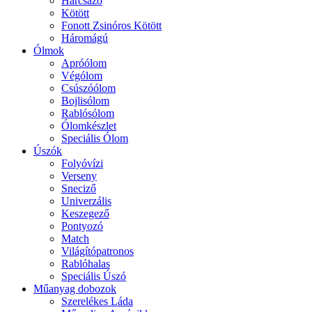
Harcsázó
Kötött
Fonott Zsinóros Kötött
Háromágú
Ólmok
Apróólom
Végólom
Csúszóólom
Bojlisólom
Rablósólom
Ólomkészlet
Speciális Ólom
Úszók
Folyóvízi
Verseny
Sneciző
Univerzális
Keszegező
Pontyozó
Match
Világítópatronos
Rablóhalas
Speciális Úszó
Műanyag dobozok
Szerelékes Láda