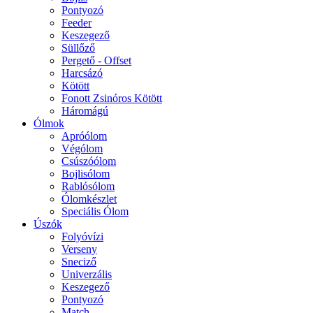
Pontyozó
Feeder
Keszegező
Süllőző
Pergető - Offset
Harcsázó
Kötött
Fonott Zsinóros Kötött
Háromágú
Ólmok
Apróólom
Végólom
Csúszóólom
Bojlisólom
Rablósólom
Ólomkészlet
Speciális Ólom
Úszók
Folyóvízi
Verseny
Sneciző
Univerzális
Keszegező
Pontyozó
Match