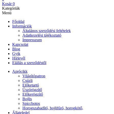
Kosár
0
Kategóriák
Menü
Főoldal
Információk
Általános szerződési feltételek
Adatkezelési tájékoztató
Impresszum
Kapcsolat
Blog
Gyik
Hírlevél
Elállás a szerződéstől
Aprócikk
Világítópatron
Csúzli
Előketartó
Úszórögzítő
Előkerögzítő
Bojlis
Spiccbotos
Horogszabadító, bojlifúró, horogkötő,
Állateledel