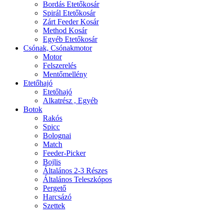
Bordás Etetőkosár
Spirál Etetőkosár
Zárt Feeder Kosár
Method Kosár
Egyéb Etetőkosár
Csónak, Csónakmotor
Motor
Felszerelés
Mentőmellény
Etetőhajó
Etetőhajó
Alkatrész , Egyéb
Botok
Rakós
Spicc
Bolognai
Match
Feeder-Picker
Bojlis
Általános 2-3 Részes
Általános Teleszkópos
Pergető
Harcsázó
Szettek