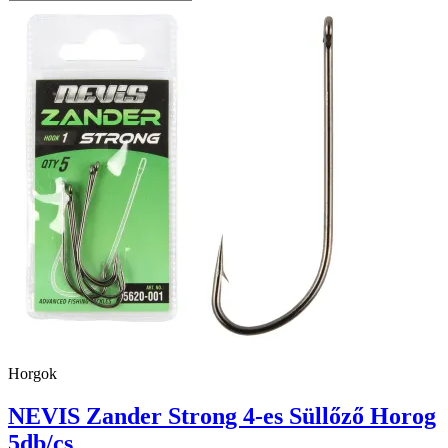
Horgok
NEVIS Zander Strong 4-es Süllőző Horog
5db/cs