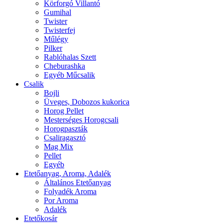
Körforgó Villantó
Gumihal
Twister
Twisterfej
Műlégy
Pilker
Rablóhalas Szett
Cheburashka
Egyéb Műcsalik
Csalik
Bojli
Üveges, Dobozos kukorica
Horog Pellet
Mesterséges Horogcsali
Horogpaszták
Csaliragasztó
Mag Mix
Pellet
Egyéb
Etetőanyag, Aroma, Adalék
Általános Etetőanyag
Folyadék Aroma
Por Aroma
Adalék
Etetőkosár