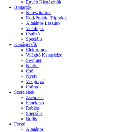
Egyéb Kiegészítők
Bottartók
Kereszttartók
Rod-Podok, Tripodok
Általános Leszúró
Villafejek
Csalizó
Speciális
Kapásjelzők
Elektromos
Világító Kapásjelző
Swinger
Karika
Cső
Nyelv
Vizigolyó
Csörgős
Szerelékek
Zsebpeca
Fenekező
Rablós
Speciális
Bojlis
Forgó
Általános