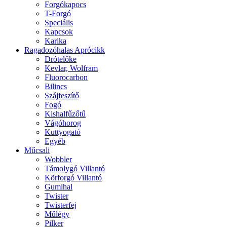
Forgókapocs
T-Forgó
Speciális
Kapcsok
Karika
Ragadozóhalas Aprócikk
Drótelőke
Kevlar, Wolfram
Fluorocarbon
Bilincs
Szájfeszítő
Fogó
Kishalfűzőtű
Vágóhorog
Kuttyogató
Egyéb
Műcsali
Wobbler
Támolygó Villantó
Körforgó Villantó
Gumihal
Twister
Twisterfej
Műlégy
Pilker