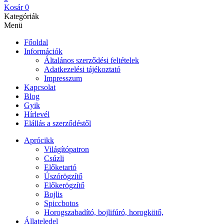
Kosár
0
Kategóriák
Menü
Főoldal
Információk
Általános szerződési feltételek
Adatkezelési tájékoztató
Impresszum
Kapcsolat
Blog
Gyik
Hírlevél
Elállás a szerződéstől
Aprócikk
Világítópatron
Csúzli
Előketartó
Úszórögzítő
Előkerögzítő
Bojlis
Spiccbotos
Horogszabadító, bojlifúró, horogkötő,
Állateledel