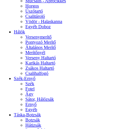
Műcsalis - Aprócikkes
Horgos
Úszótartó
Csalitároló
Vödör - Halaskanna
Egyéb Doboz
Hálók
Versenymerítő
Pontyozó Merítő
Általános Merítő
Merítőnyél
Verseny Haltartó
Karikás Haltartó
Zsákos Haltartó
Csalihalfogó
Szék-Ernyő
Szék
Fotel
Ágy
Sátor, Hálózsák
Ernyő
Egyéb
Táska-Botzsák
Botzsák
Hátizsák