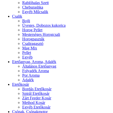
Rablóhalas Szett
Cheburashka
Egyéb Műcsalik
Csalik
Bojli
Üveges, Dobozos kukorica
Horog Pellet
Mesterséges Horogcsali
Horogpaszták
Csaliragasztó
Mag Mix
Pellet
Egyéb
Etetőanyag, Aroma, Adalék
Általános Etetőanyag
Folyadék Aroma
Por Aroma
Adalék
Etetőkosár
Bordás Etetőkosár
Spirál Etetőkosár
Zárt Feeder Kosár
Method Kosár
Egyéb Etetőkosár
Csónak, Csónakmotor