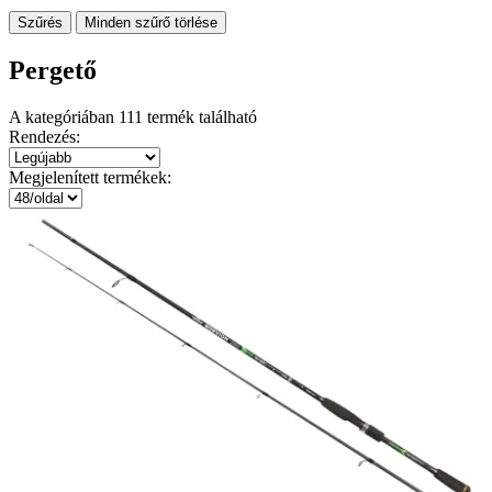
Szűrés
Minden szűrő törlése
Pergető
A kategóriában
111
termék található
Rendezés:
Megjelenített termékek: