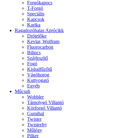
Forgókapocs
T-Forgó
Speciális
Kapcsok
Karika
Ragadozóhalas Aprócikk
Drótelőke
Kevlar, Wolfram
Fluorocarbon
Bilincs
Szájfeszítő
Fogó
Kishalfűzőtű
Vágóhorog
Kuttyogató
Egyéb
Műcsali
Wobbler
Támolygó Villantó
Körforgó Villantó
Gumihal
Twister
Twisterfej
Műlégy
Pilker