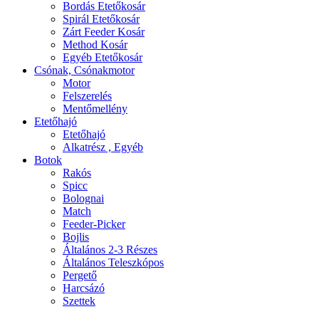
Bordás Etetőkosár
Spirál Etetőkosár
Zárt Feeder Kosár
Method Kosár
Egyéb Etetőkosár
Csónak, Csónakmotor
Motor
Felszerelés
Mentőmellény
Etetőhajó
Etetőhajó
Alkatrész , Egyéb
Botok
Rakós
Spicc
Bolognai
Match
Feeder-Picker
Bojlis
Általános 2-3 Részes
Általános Teleszkópos
Pergető
Harcsázó
Szettek