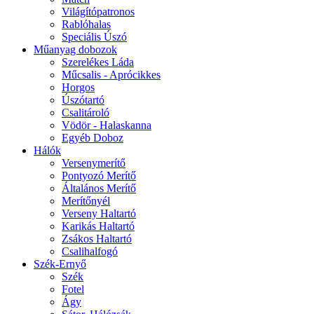
Világítópatronos
Rablóhalas
Speciális Úszó
Műanyag dobozok
Szerelékes Láda
Műcsalis - Aprócikkes
Horgos
Úszótartó
Csalitároló
Vödör - Halaskanna
Egyéb Doboz
Hálók
Versenymerítő
Pontyozó Merítő
Általános Merítő
Merítőnyél
Verseny Haltartó
Karikás Haltartó
Zsákos Haltartó
Csalihalfogó
Szék-Ernyő
Szék
Fotel
Ágy