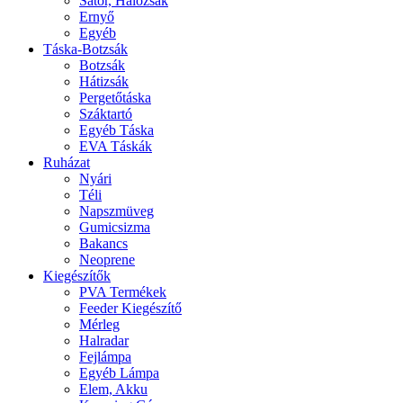
Sátor, Hálózsák
Ernyő
Egyéb
Táska-Botzsák
Botzsák
Hátizsák
Pergetőtáska
Száktartó
Egyéb Táska
EVA Táskák
Ruházat
Nyári
Téli
Napszmüveg
Gumicsizma
Bakancs
Neoprene
Kiegészítők
PVA Termékek
Feeder Kiegészítő
Mérleg
Halradar
Fejlámpa
Egyéb Lámpa
Elem, Akku