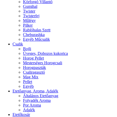
Körforgó Villantó
Gumihal
Twister
Twisterfej
Műlégy
Pilker
Rablóhalas Szett
Cheburashka
Egyéb Műcsalik
Csalik
Bojli
Üveges, Dobozos kukorica
Horog Pellet
Mesterséges Horogcsali
Horogpaszták
Csaliragasztó
Mag Mix
Pellet
Egyéb
Etetőanyag, Aroma, Adalék
Általános Etetőanyag
Folyadék Aroma
Por Aroma
Adalék
Etetőkosár