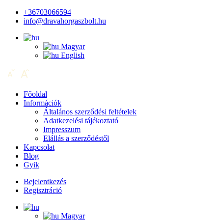
+36703066594
info@dravahorgaszbolt.hu
Magyar
English
Főoldal
Információk
Általános szerződési feltételek
Adatkezelési tájékoztató
Impresszum
Elállás a szerződéstől
Kapcsolat
Blog
Gyik
Bejelentkezés
Regisztráció
Magyar