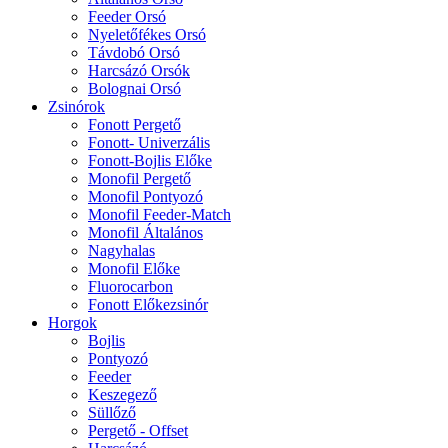
Feeder Orsó
Nyeletőfékes Orsó
Távdobó Orsó
Harcsázó Orsók
Bolognai Orsó
Zsinórok
Fonott Pergető
Fonott- Univerzális
Fonott-Bojlis Előke
Monofil Pergető
Monofil Pontyozó
Monofil Feeder-Match
Monofil Általános
Nagyhalas
Monofil Előke
Fluorocarbon
Fonott Előkezsinór
Horgok
Bojlis
Pontyozó
Feeder
Keszegező
Süllőző
Pergető - Offset