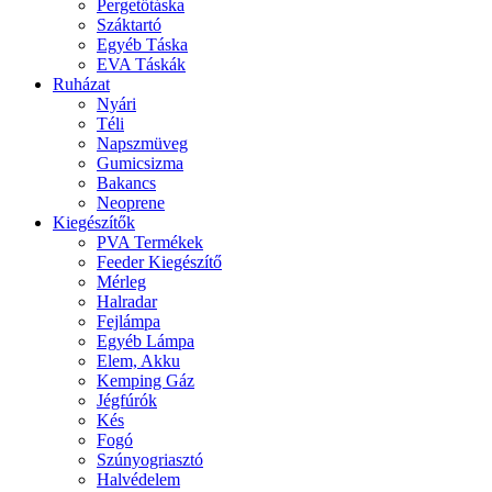
Pergetőtáska
Száktartó
Egyéb Táska
EVA Táskák
Ruházat
Nyári
Téli
Napszmüveg
Gumicsizma
Bakancs
Neoprene
Kiegészítők
PVA Termékek
Feeder Kiegészítő
Mérleg
Halradar
Fejlámpa
Egyéb Lámpa
Elem, Akku
Kemping Gáz
Jégfúrók
Kés
Fogó
Szúnyogriasztó
Halvédelem