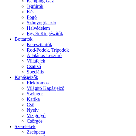
Kemping Gáz
Jégfúrók
Kés
Fogó
Szúnyogriasztó
Halvédelem
Egyéb Kiegészítők
Bottartók
Kereszttartók
Rod-Podok, Tripodok
Általános Leszúró
Villafejek
Csalizó
Speciális
Kapásjelzők
Elektromos
Világító Kapásjelző
Swinger
Karika
Cső
Nyelv
Vizigolyó
Csörgős
Szerelékek
Zsebpeca