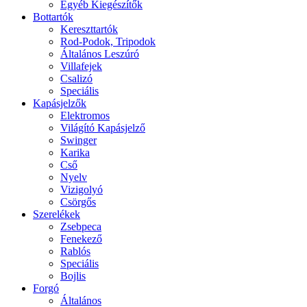
Egyéb Kiegészítők
Bottartók
Kereszttartók
Rod-Podok, Tripodok
Általános Leszúró
Villafejek
Csalizó
Speciális
Kapásjelzők
Elektromos
Világító Kapásjelző
Swinger
Karika
Cső
Nyelv
Vizigolyó
Csörgős
Szerelékek
Zsebpeca
Fenekező
Rablós
Speciális
Bojlis
Forgó
Általános