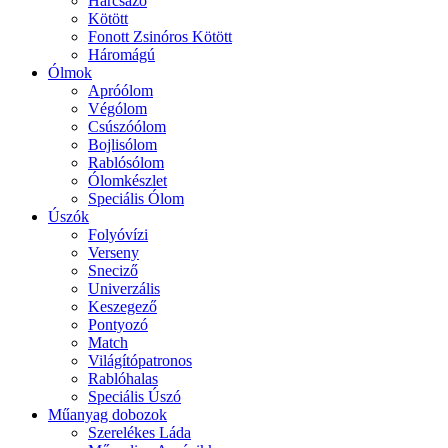
Harcsázó
Kötött
Fonott Zsinóros Kötött
Háromágú
Ólmok
Apróólom
Végólom
Csúszóólom
Bojlisólom
Rablósólom
Ólomkészlet
Speciális Ólom
Úszók
Folyóvízi
Verseny
Sneciző
Univerzális
Keszegező
Pontyozó
Match
Világítópatronos
Rablóhalas
Speciális Úszó
Műanyag dobozok
Szerelékes Láda