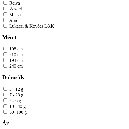
Reiva
Wizard
Mustad
Arno
Lukácsi & Kovács L&K
Méret
198 cm
210 cm
193 cm
240 cm
Dobósúly
3 - 12 g
7 - 28 g
2 - 6 g
10 - 40 g
50 -100 g
Ár