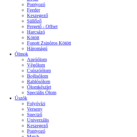
Pontyozó
Feeder
Keszegező
Süllőző
Pergető - Offset
Harcsázó
Kötött
Fonott Zsinóros Kötött
Háromágú
Ólmok
Apróólom
Végólom
Csúszóólom
Bojlisólom
Rablósólom
Ólomkészlet
Speciális Ólom
Úszók
Folyóvízi
Verseny
Sneciző
Univerzális
Keszegező
Pontyozó
Match