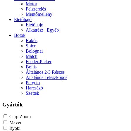
Motor
Felszerelés
Mentőmellény
Etetőhajó
Etetőhajó
Alkatrész , Egyéb
Botok
Rakós
Spicc
Bolognai
Match
Feeder-Picker
Bojlis
Általános 2-3 Részes
Általános Teleszkópos
Pergető
Harcsázó
Szettek
Gyártók
Carp Zoom
Maver
Ryobi