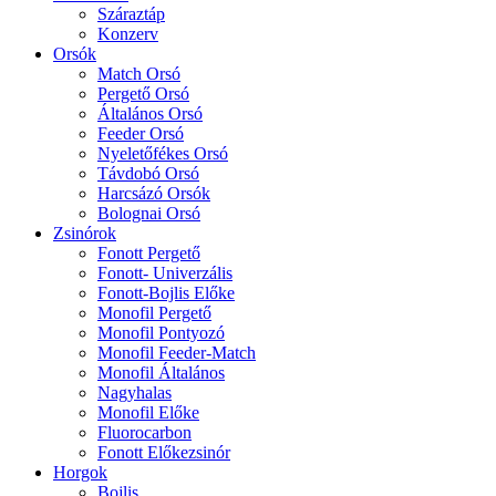
Száraztáp
Konzerv
Orsók
Match Orsó
Pergető Orsó
Általános Orsó
Feeder Orsó
Nyeletőfékes Orsó
Távdobó Orsó
Harcsázó Orsók
Bolognai Orsó
Zsinórok
Fonott Pergető
Fonott- Univerzális
Fonott-Bojlis Előke
Monofil Pergető
Monofil Pontyozó
Monofil Feeder-Match
Monofil Általános
Nagyhalas
Monofil Előke
Fluorocarbon
Fonott Előkezsinór
Horgok
Bojlis