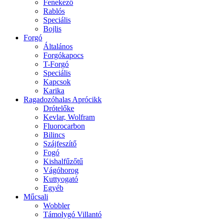
Fenekező
Rablós
Speciális
Bojlis
Forgó
Általános
Forgókapocs
T-Forgó
Speciális
Kapcsok
Karika
Ragadozóhalas Aprócikk
Drótelőke
Kevlar, Wolfram
Fluorocarbon
Bilincs
Szájfeszítő
Fogó
Kishalfűzőtű
Vágóhorog
Kuttyogató
Egyéb
Műcsali
Wobbler
Támolygó Villantó