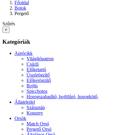
Főoldal
Botok
Pergető
Szűrés
×
Kategóriák
Aprócikk
Világítópatron
Csúzli
Előketartó
Úszórögzítő
Előkerögzítő
Bojlis
Spiccbotos
Horogszabadító, bojlifúró, horogkötő,
Állateledel
Száraztáp
Konzerv
Orsók
Match Orsó
Pergető Orsó
Általános Orsó