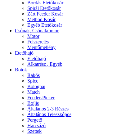
Bordás Etetőkosár
Spirál Etetőkosár
Zárt Feeder Kosár
Method Kosár
Egyéb Etetőkosár
Csónak, Csónakmotor
Motor
Felszerelés
Mentőmellény
Etetőhajó
Etetőhajó
Alkatrész , Egyéb
Botok
Rakós
Spicc
Bolognai
Match
Feeder-Picker
Bojlis
Általános 2-3 Részes
Általános Teleszkópos
Pergető
Harcsázó
Szettek