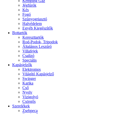
Kemping Gáz
Jégfúrók
Kés
Fogó
Szúnyogriasztó
Halvédelem
Egyéb Kiegészítők
Bottartók
Kereszttartók
Rod-Podok, Tripodok
Általános Leszúró
Villafejek
Csalizó
Speciális
Kapásjelzők
Elektromos
Világító Kapásjelző
Swinger
Karika
Cső
Nyelv
Vizigolyó
Csörgős
Szerelékek
Zsebpeca