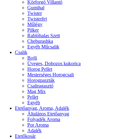
Körforgó Villantó
Gumihal
Twister
Twisterfej
Műlégy
Pilker
Rablóhalas Szett
Cheburashka
Egyéb Műcsalik
Csalik
Bojli
Üveges, Dobozos kukorica
Horog Pellet
Mesterséges Horogcsali
Horogpaszták
Csaliragasztó
Mag Mix
Pellet
Egyéb
Etetőanyag, Aroma, Adalék
Általános Etetőanyag
Folyadék Aroma
Por Aroma
Adalék
Etetőkosár