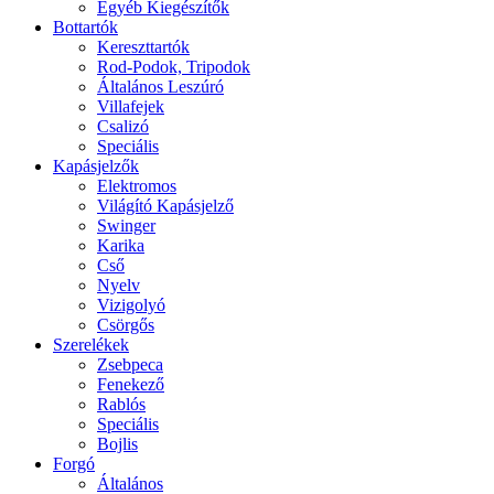
Egyéb Kiegészítők
Bottartók
Kereszttartók
Rod-Podok, Tripodok
Általános Leszúró
Villafejek
Csalizó
Speciális
Kapásjelzők
Elektromos
Világító Kapásjelző
Swinger
Karika
Cső
Nyelv
Vizigolyó
Csörgős
Szerelékek
Zsebpeca
Fenekező
Rablós
Speciális
Bojlis
Forgó
Általános