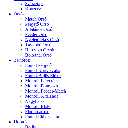
Száraztáp
Konzerv
Orsók
Match Orsó
Pergető Orsó
Általános Orsó
Feeder Orsó
Nyeletőfékes Orsó
Távdobó Orsó
Harcsázó Orsók
Bolognai Orsó
Zsinórok
Fonott Pergető
Fonott- Univerzális
Fonott-Bojlis Előke
Monofil Pergető
Monofil Pontyozó
Monofil Feeder-Match
Monofil Általános
Nagyhalas
Monofil Előke
Fluorocarbon
Fonott Előkezsinór
Horgok
Bojlis