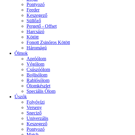
Pontyozó
Feeder
Keszegező
Süllőző
Pergető - Offset
Harcsázó
Kötött
Fonott Zsinóros Kötött
Háromágú
Ólmok
Apróólom
Végólom
Csúszóólom
Bojlisólom
Rablósólom
Ólomkészlet
Speciális Ólom
Úszók
Folyóvízi
Verseny
Sneciző
Univerzális
Keszegező
Pontyozó
Match