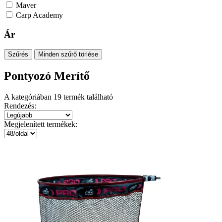
Maver
Carp Academy
Ár
Szűrés
Minden szűrő törlése
Pontyozó Merítő
A kategóriában
19
termék található
Rendezés:
Megjelenített termékek: