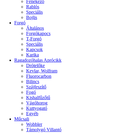
Fenekező
Rablós
Speciális
Bojlis
Forgó
Általános
Forgókapocs
T-Forgó
Speciális
Kapcsok
Karika
Ragadozóhalas Aprócikk
Drótelőke
Kevlar, Wolfram
Fluorocarbon
Bilincs
Szájfeszítő
Fogó
Kishalfűzőtű
Vágóhorog
Kuttyogató
Egyéb
Műcsali
Wobbler
Támolygó Villantó