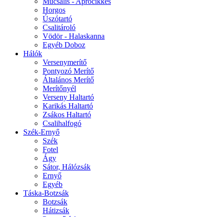
Műcsalis - Aprócikkes
Horgos
Úszótartó
Csalitároló
Vödör - Halaskanna
Egyéb Doboz
Hálók
Versenymerítő
Pontyozó Merítő
Általános Merítő
Merítőnyél
Verseny Haltartó
Karikás Haltartó
Zsákos Haltartó
Csalihalfogó
Szék-Ernyő
Szék
Fotel
Ágy
Sátor, Hálózsák
Ernyő
Egyéb
Táska-Botzsák
Botzsák
Hátizsák