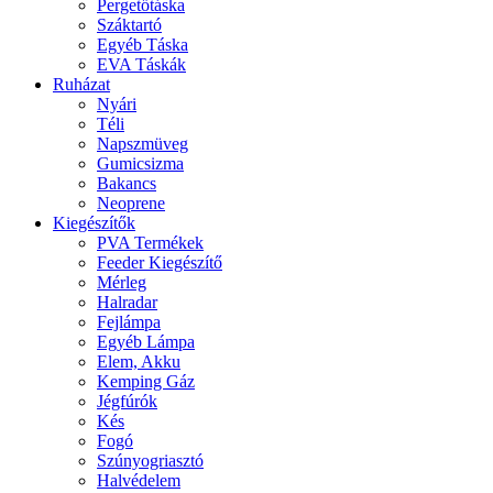
Pergetőtáska
Száktartó
Egyéb Táska
EVA Táskák
Ruházat
Nyári
Téli
Napszmüveg
Gumicsizma
Bakancs
Neoprene
Kiegészítők
PVA Termékek
Feeder Kiegészítő
Mérleg
Halradar
Fejlámpa
Egyéb Lámpa
Elem, Akku
Kemping Gáz
Jégfúrók
Kés
Fogó
Szúnyogriasztó
Halvédelem