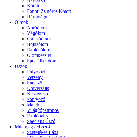
Harcsázó
Kötött
Fonott Zsinóros Kötött
Háromágú
Ólmok
Apróólom
Végólom
Csúszóólom
Bojlisólom
Rablósólom
Ólomkészlet
Speciális Ólom
Úszók
Folyóvízi
Verseny
Sneciző
Univerzális
Keszegező
Pontyozó
Match
Világítópatronos
Rablóhalas
Speciális Úszó
Műanyag dobozok
Szerelékes Láda