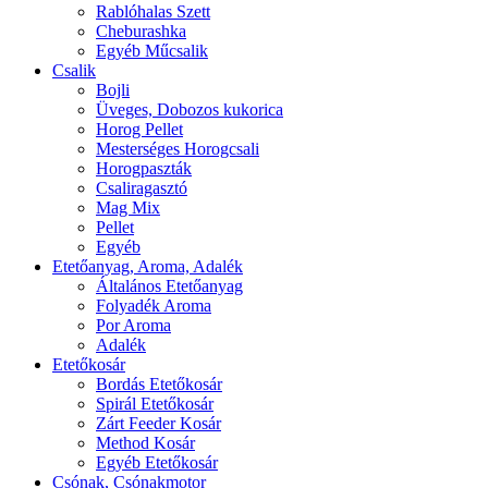
Rablóhalas Szett
Cheburashka
Egyéb Műcsalik
Csalik
Bojli
Üveges, Dobozos kukorica
Horog Pellet
Mesterséges Horogcsali
Horogpaszták
Csaliragasztó
Mag Mix
Pellet
Egyéb
Etetőanyag, Aroma, Adalék
Általános Etetőanyag
Folyadék Aroma
Por Aroma
Adalék
Etetőkosár
Bordás Etetőkosár
Spirál Etetőkosár
Zárt Feeder Kosár
Method Kosár
Egyéb Etetőkosár
Csónak, Csónakmotor