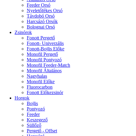
Feeder Orsó
Nyeletőfékes Orsó
Távdobó Orsó
Harcsázó Orsók
Bolognai Orsó
Zsinórok
Fonott Pergető
Fonott- Univerzális
Fonott-Bojlis Előke
Monofil Pergető
Monofil Pontyozó
Monofil Feeder-Match
Monofil Általános
Nagyhalas
Monofil Előke
Fluorocarbon
Fonott Előkezsinór
Horgok
Bojlis
Pontyozó
Feeder
Keszegező
Süllőző
Pergető - Offset