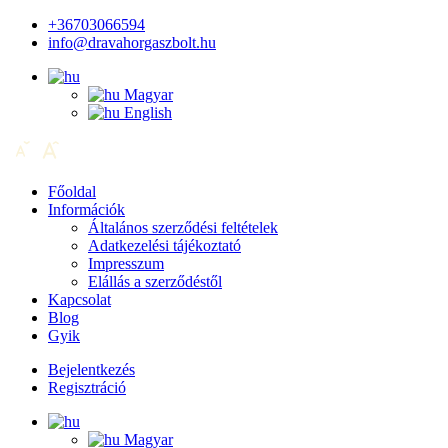
+36703066594
info@dravahorgaszbolt.hu
Magyar
English
Főoldal
Információk
Általános szerződési feltételek
Adatkezelési tájékoztató
Impresszum
Elállás a szerződéstől
Kapcsolat
Blog
Gyik
Bejelentkezés
Regisztráció
Magyar