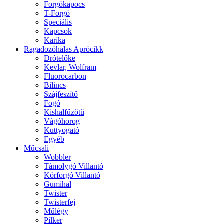
Forgókapocs
T-Forgó
Speciális
Kapcsok
Karika
Ragadozóhalas Aprócikk
Drótelőke
Kevlar, Wolfram
Fluorocarbon
Bilincs
Szájfeszítő
Fogó
Kishalfűzőtű
Vágóhorog
Kuttyogató
Egyéb
Műcsali
Wobbler
Támolygó Villantó
Körforgó Villantó
Gumihal
Twister
Twisterfej
Műlégy
Pilker