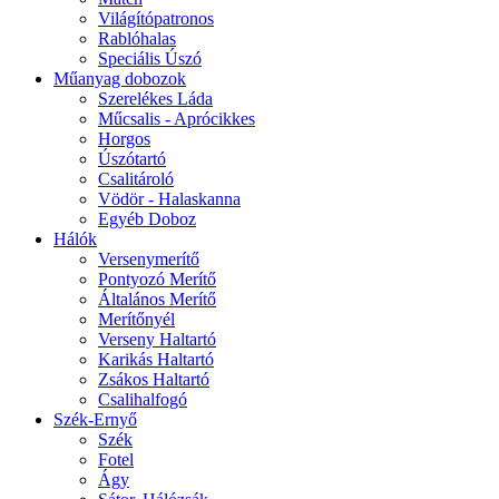
Világítópatronos
Rablóhalas
Speciális Úszó
Műanyag dobozok
Szerelékes Láda
Műcsalis - Aprócikkes
Horgos
Úszótartó
Csalitároló
Vödör - Halaskanna
Egyéb Doboz
Hálók
Versenymerítő
Pontyozó Merítő
Általános Merítő
Merítőnyél
Verseny Haltartó
Karikás Haltartó
Zsákos Haltartó
Csalihalfogó
Szék-Ernyő
Szék
Fotel
Ágy