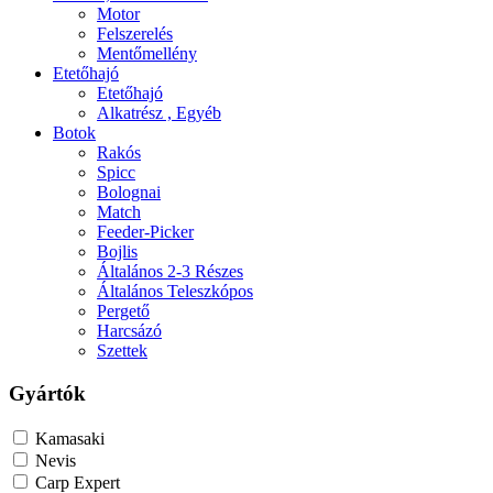
Motor
Felszerelés
Mentőmellény
Etetőhajó
Etetőhajó
Alkatrész , Egyéb
Botok
Rakós
Spicc
Bolognai
Match
Feeder-Picker
Bojlis
Általános 2-3 Részes
Általános Teleszkópos
Pergető
Harcsázó
Szettek
Gyártók
Kamasaki
Nevis
Carp Expert