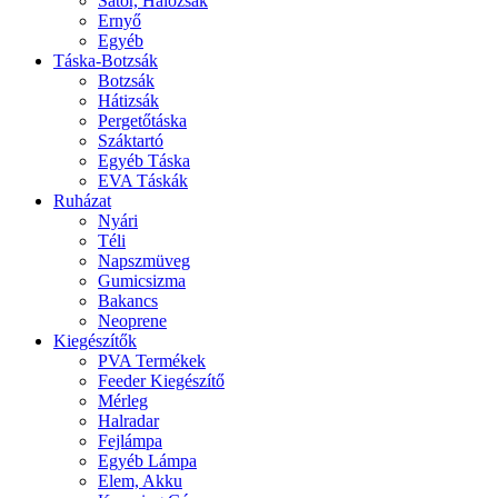
Sátor, Hálózsák
Ernyő
Egyéb
Táska-Botzsák
Botzsák
Hátizsák
Pergetőtáska
Száktartó
Egyéb Táska
EVA Táskák
Ruházat
Nyári
Téli
Napszmüveg
Gumicsizma
Bakancs
Neoprene
Kiegészítők
PVA Termékek
Feeder Kiegészítő
Mérleg
Halradar
Fejlámpa
Egyéb Lámpa
Elem, Akku