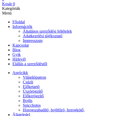
Kosár
0
Kategóriák
Menü
Főoldal
Információk
Általános szerződési feltételek
Adatkezelési tájékoztató
Impresszum
Kapcsolat
Blog
Gyik
Hírlevél
Elállás a szerződéstől
Aprócikk
Világítópatron
Csúzli
Előketartó
Úszórögzítő
Előkerögzítő
Bojlis
Spiccbotos
Horogszabadító, bojlifúró, horogkötő,
Állateledel