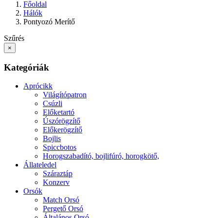
Főoldal
Hálók
Pontyozó Merítő
Szűrés
×
Kategóriák
Aprócikk
Világítópatron
Csúzli
Előketartó
Úszórögzítő
Előkerögzítő
Bojlis
Spiccbotos
Horogszabadító, bojlifúró, horogkötő,
Állateledel
Száraztáp
Konzerv
Orsók
Match Orsó
Pergető Orsó
Általános Orsó