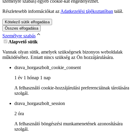
személyre szabás) egyéb cookie-kat engedélyezhet.
Részletesebb információkat az
Adatkezelési tájékoztatóban
talál.
Kötelező sütik elfogadása
Összes elfogadása
Személyre szabás
Alapvető sütik
Vannak olyan sütik, amelyek szükségesek bizonyos weboldalak
működéséhez. Emiatt nincs szükség az Ön hozzájárulására.
drava_horgaszbolt_cookie_consent
1 év 1 hónap 1 nap
A felhasználó cookie-hozzájárulási preferenciáinak tárolására
szolgál.
drava_horgaszbolt_session
2 óra
A felhasználó böngészési munkamenetének azonosítására
szolgál.