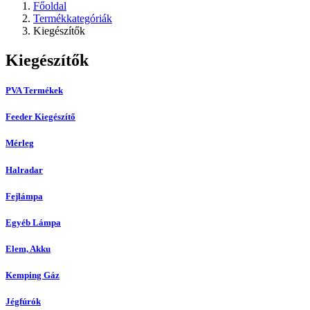
Főoldal
Termékkategóriák
Kiegészítők
Kiegészítők
PVA Termékek
Feeder Kiegészítő
Mérleg
Halradar
Fejlámpa
Egyéb Lámpa
Elem, Akku
Kemping Gáz
Jégfúrók