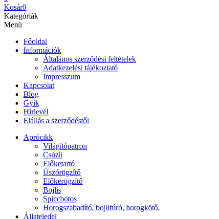
Kosár
0
Kategóriák
Menü
Főoldal
Információk
Általános szerződési feltételek
Adatkezelési tájékoztató
Impresszum
Kapcsolat
Blog
Gyik
Hírlevél
Elállás a szerződéstől
Aprócikk
Világítópatron
Csúzli
Előketartó
Úszórögzítő
Előkerögzítő
Bojlis
Spiccbotos
Horogszabadító, bojlifúró, horogkötő,
Állateledel