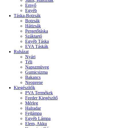
Sátor, Hálózsák
Ernyő
Egyéb
Táska-Botzsák
Botzsák
Hátizsák
Pergetőtáska
Száktartó
Egyéb Táska
EVA Táskák
Ruházat
Nyári
Téli
Napszmüveg
Gumicsizma
Bakancs
Neoprene
Kiegészítők
PVA Termékek
Feeder Kiegészítő
Mérleg
Halradar
Fejlámpa
Egyéb Lámpa
Elem, Akku