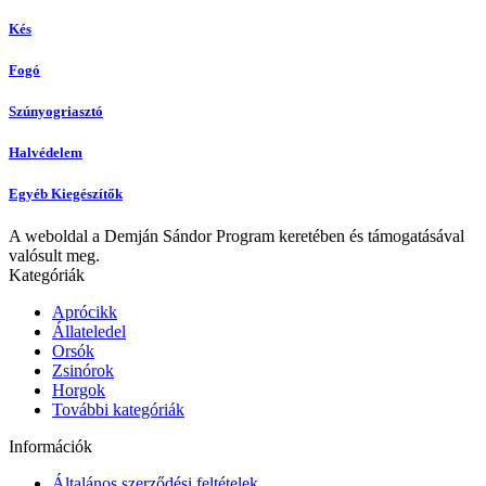
Kés
Fogó
Szúnyogriasztó
Halvédelem
Egyéb Kiegészítők
A weboldal a Demján Sándor Program keretében és támogatásával
valósult meg.
Kategóriák
Aprócikk
Állateledel
Orsók
Zsinórok
Horgok
További kategóriák
Információk
Általános szerződési feltételek