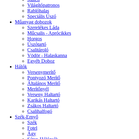
Világítópatronos
Rablóhalas
Speciális Úszó
Műanyag dobozok
Szerelékes Láda
Műcsalis - Aprócikkes
Horgos
Úszótartó
Csalitároló
Vödör - Halaskanna
Egyéb Doboz
Hálók
Versenymerítő
Pontyozó Merítő
Általános Merítő
Merítőnyél
Verseny Haltartó
Karikás Haltartó
Zsákos Haltartó
Csalihalfogó
Szék-Ernyő
Szék
Fotel
Ágy