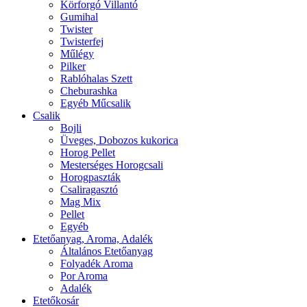
Körforgó Villantó
Gumihal
Twister
Twisterfej
Műlégy
Pilker
Rablóhalas Szett
Cheburashka
Egyéb Műcsalik
Csalik
Bojli
Üveges, Dobozos kukorica
Horog Pellet
Mesterséges Horogcsali
Horogpaszták
Csaliragasztó
Mag Mix
Pellet
Egyéb
Etetőanyag, Aroma, Adalék
Általános Etetőanyag
Folyadék Aroma
Por Aroma
Adalék
Etetőkosár