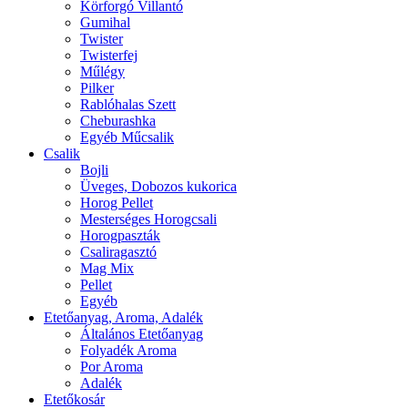
Körforgó Villantó
Gumihal
Twister
Twisterfej
Műlégy
Pilker
Rablóhalas Szett
Cheburashka
Egyéb Műcsalik
Csalik
Bojli
Üveges, Dobozos kukorica
Horog Pellet
Mesterséges Horogcsali
Horogpaszták
Csaliragasztó
Mag Mix
Pellet
Egyéb
Etetőanyag, Aroma, Adalék
Általános Etetőanyag
Folyadék Aroma
Por Aroma
Adalék
Etetőkosár