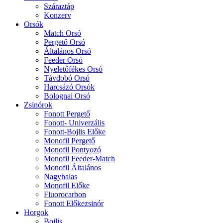
Száraztáp
Konzerv
Orsók
Match Orsó
Pergető Orsó
Általános Orsó
Feeder Orsó
Nyeletőfékes Orsó
Távdobó Orsó
Harcsázó Orsók
Bolognai Orsó
Zsinórok
Fonott Pergető
Fonott- Univerzális
Fonott-Bojlis Előke
Monofil Pergető
Monofil Pontyozó
Monofil Feeder-Match
Monofil Általános
Nagyhalas
Monofil Előke
Fluorocarbon
Fonott Előkezsinór
Horgok
Bojlis