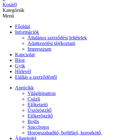
Kosár
0
Kategóriák
Menü
Főoldal
Információk
Általános szerződési feltételek
Adatkezelési tájékoztató
Impresszum
Kapcsolat
Blog
Gyik
Hírlevél
Elállás a szerződéstől
Aprócikk
Világítópatron
Csúzli
Előketartó
Úszórögzítő
Előkerögzítő
Bojlis
Spiccbotos
Horogszabadító, bojlifúró, horogkötő,
Állateledel