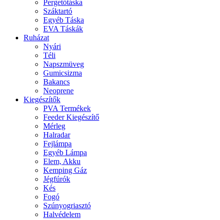
Pergetőtáska
Száktartó
Egyéb Táska
EVA Táskák
Ruházat
Nyári
Téli
Napszmüveg
Gumicsizma
Bakancs
Neoprene
Kiegészítők
PVA Termékek
Feeder Kiegészítő
Mérleg
Halradar
Fejlámpa
Egyéb Lámpa
Elem, Akku
Kemping Gáz
Jégfúrók
Kés
Fogó
Szúnyogriasztó
Halvédelem