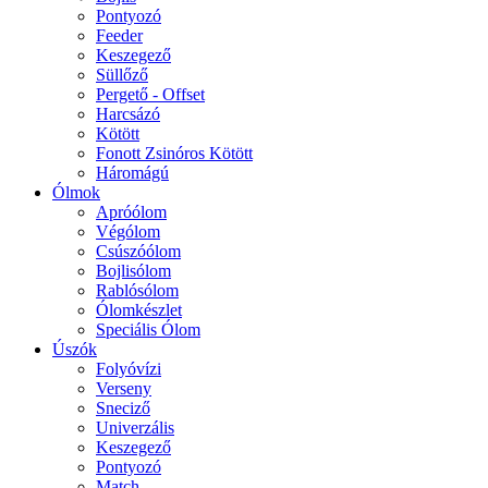
Pontyozó
Feeder
Keszegező
Süllőző
Pergető - Offset
Harcsázó
Kötött
Fonott Zsinóros Kötött
Háromágú
Ólmok
Apróólom
Végólom
Csúszóólom
Bojlisólom
Rablósólom
Ólomkészlet
Speciális Ólom
Úszók
Folyóvízi
Verseny
Sneciző
Univerzális
Keszegező
Pontyozó
Match