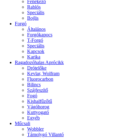
Fenekező
Rablós
Speciális
Bojlis
Forgó
Általános
Forgókapocs
T-Forgó
Speciális
Kapcsok
Karika
Ragadozóhalas Aprócikk
Drótelőke
Kevlar, Wolfram
Fluorocarbon
Bilincs
Szájfeszítő
Fogó
Kishalfűzőtű
Vágóhorog
Kuttyogató
Egyéb
Műcsali
Wobbler
Támolygó Villantó