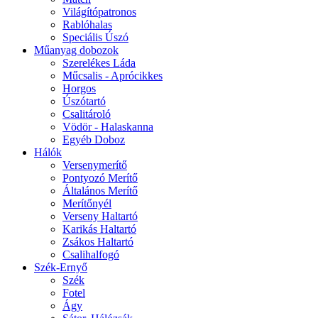
Világítópatronos
Rablóhalas
Speciális Úszó
Műanyag dobozok
Szerelékes Láda
Műcsalis - Aprócikkes
Horgos
Úszótartó
Csalitároló
Vödör - Halaskanna
Egyéb Doboz
Hálók
Versenymerítő
Pontyozó Merítő
Általános Merítő
Merítőnyél
Verseny Haltartó
Karikás Haltartó
Zsákos Haltartó
Csalihalfogó
Szék-Ernyő
Szék
Fotel
Ágy