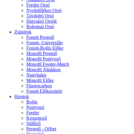
Feeder Orsó
Nyeletőfékes Orsó
Távdobó Orsó
Harcsázó Orsók
Bolognai Orsó
Zsinórok
Fonott Pergető
Fonott- Univerzális
Fonott-Bojlis Előke
Monofil Pergető
Monofil Pontyozó
Monofil Feeder-Match
Monofil Általános
Nagyhalas
Monofil Előke
Fluorocarbon
Fonott Előkezsinór
Horgok
Bojlis
Pontyozó
Feeder
Keszegező
Süllőző
Pergető - Offset