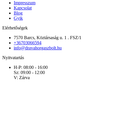
Impresszum
Kapcsolat
Blog
Gyik
Elérhetőségek
7570 Barcs, Köztársaság u. 1 . FSZ/1
+36703066594
info@dravahorgaszbolt.hu
Nyitvatartás
H-P: 08:00 - 16:00
Sz: 09:00 - 12:00
V: Zárva