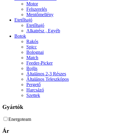
Motor
Felszerelés
Mentőmellény
Etetőhajó
Etetőhajó
Alkatrész , Egyéb
Botok
Rakós
Spicc
Bolognai
Match
Feeder-Picker
Bojlis
Általános 2-3 Részes
Általános Teleszkópos
Pergető
Harcsázó
Szettek
Gyártók
Energoteam
Ár