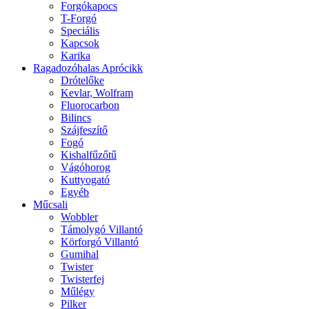
Forgókapocs
T-Forgó
Speciális
Kapcsok
Karika
Ragadozóhalas Aprócikk
Drótelőke
Kevlar, Wolfram
Fluorocarbon
Bilincs
Szájfeszítő
Fogó
Kishalfűzőtű
Vágóhorog
Kuttyogató
Egyéb
Műcsali
Wobbler
Támolygó Villantó
Körforgó Villantó
Gumihal
Twister
Twisterfej
Műlégy
Pilker