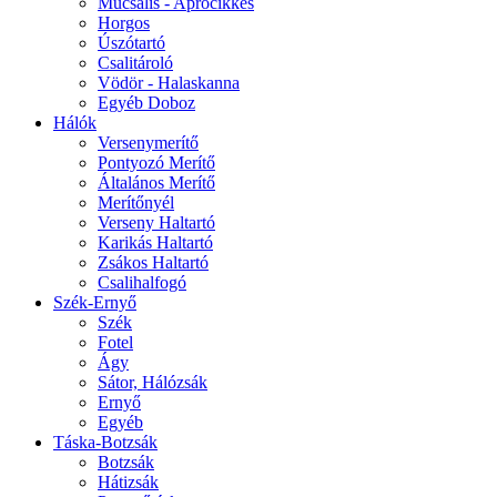
Műcsalis - Aprócikkes
Horgos
Úszótartó
Csalitároló
Vödör - Halaskanna
Egyéb Doboz
Hálók
Versenymerítő
Pontyozó Merítő
Általános Merítő
Merítőnyél
Verseny Haltartó
Karikás Haltartó
Zsákos Haltartó
Csalihalfogó
Szék-Ernyő
Szék
Fotel
Ágy
Sátor, Hálózsák
Ernyő
Egyéb
Táska-Botzsák
Botzsák
Hátizsák