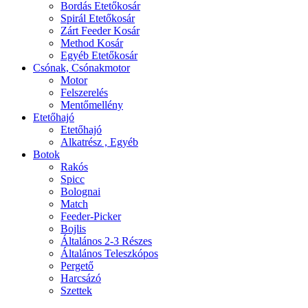
Bordás Etetőkosár
Spirál Etetőkosár
Zárt Feeder Kosár
Method Kosár
Egyéb Etetőkosár
Csónak, Csónakmotor
Motor
Felszerelés
Mentőmellény
Etetőhajó
Etetőhajó
Alkatrész , Egyéb
Botok
Rakós
Spicc
Bolognai
Match
Feeder-Picker
Bojlis
Általános 2-3 Részes
Általános Teleszkópos
Pergető
Harcsázó
Szettek