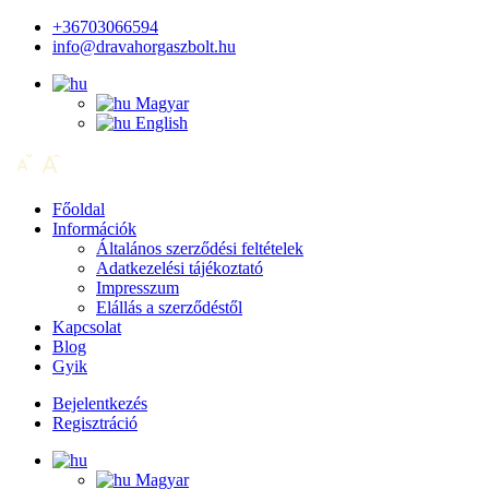
+36703066594
info@dravahorgaszbolt.hu
Magyar
English
Főoldal
Információk
Általános szerződési feltételek
Adatkezelési tájékoztató
Impresszum
Elállás a szerződéstől
Kapcsolat
Blog
Gyik
Bejelentkezés
Regisztráció
Magyar