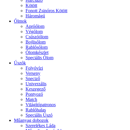
Harcsázó
Kötött
Fonott Zsinóros Kötött
Háromágú
Ólmok
Apróólom
Végólom
Csúszóólom
Bojlisólom
Rablósólom
Ólomkészlet
Speciális Ólom
Úszók
Folyóvízi
Verseny
Sneciző
Univerzális
Keszegező
Pontyozó
Match
Világítópatronos
Rablóhalas
Speciális Úszó
Műanyag dobozok
Szerelékes Láda