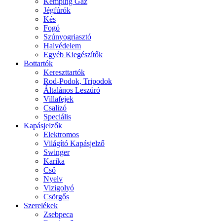
Kemping Gáz
Jégfúrók
Kés
Fogó
Szúnyogriasztó
Halvédelem
Egyéb Kiegészítők
Bottartók
Kereszttartók
Rod-Podok, Tripodok
Általános Leszúró
Villafejek
Csalizó
Speciális
Kapásjelzők
Elektromos
Világító Kapásjelző
Swinger
Karika
Cső
Nyelv
Vizigolyó
Csörgős
Szerelékek
Zsebpeca