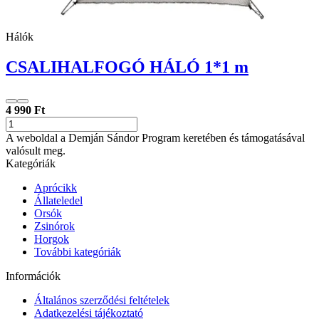
Hálók
CSALIHALFOGÓ HÁLÓ 1*1 m
4 990 Ft
A weboldal a Demján Sándor Program keretében és támogatásával
valósult meg.
Kategóriák
Aprócikk
Állateledel
Orsók
Zsinórok
Horgok
További kategóriák
Információk
Általános szerződési feltételek
Adatkezelési tájékoztató