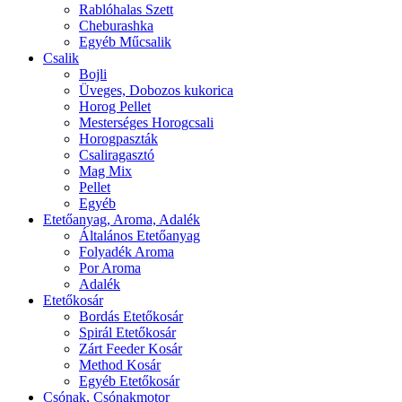
Rablóhalas Szett
Cheburashka
Egyéb Műcsalik
Csalik
Bojli
Üveges, Dobozos kukorica
Horog Pellet
Mesterséges Horogcsali
Horogpaszták
Csaliragasztó
Mag Mix
Pellet
Egyéb
Etetőanyag, Aroma, Adalék
Általános Etetőanyag
Folyadék Aroma
Por Aroma
Adalék
Etetőkosár
Bordás Etetőkosár
Spirál Etetőkosár
Zárt Feeder Kosár
Method Kosár
Egyéb Etetőkosár
Csónak, Csónakmotor