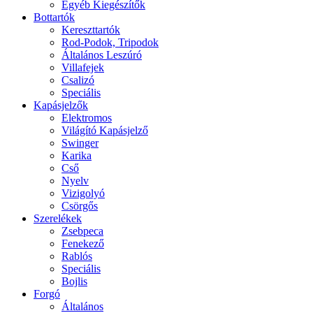
Egyéb Kiegészítők
Bottartók
Kereszttartók
Rod-Podok, Tripodok
Általános Leszúró
Villafejek
Csalizó
Speciális
Kapásjelzők
Elektromos
Világító Kapásjelző
Swinger
Karika
Cső
Nyelv
Vizigolyó
Csörgős
Szerelékek
Zsebpeca
Fenekező
Rablós
Speciális
Bojlis
Forgó
Általános