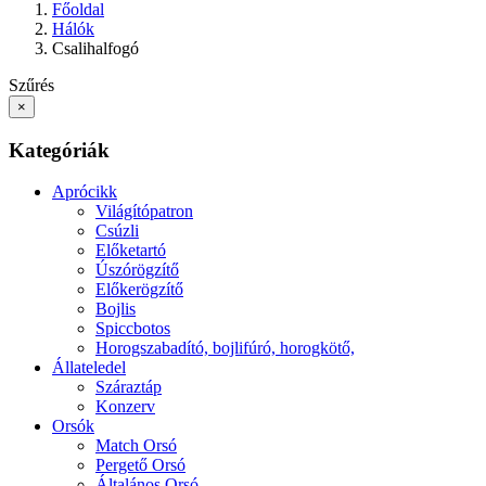
Főoldal
Hálók
Csalihalfogó
Szűrés
×
Kategóriák
Aprócikk
Világítópatron
Csúzli
Előketartó
Úszórögzítő
Előkerögzítő
Bojlis
Spiccbotos
Horogszabadító, bojlifúró, horogkötő,
Állateledel
Száraztáp
Konzerv
Orsók
Match Orsó
Pergető Orsó
Általános Orsó