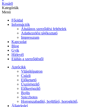
Kosár
0
Kategóriák
Menü
Főoldal
Információk
Általános szerződési feltételek
Adatkezelési tájékoztató
Impresszum
Kapcsolat
Blog
Gyik
Hírlevél
Elállás a szerződéstől
Aprócikk
Világítópatron
Csúzli
Előketartó
Úszórögzítő
Előkerögzítő
Bojlis
Spiccbotos
Horogszabadító, bojlifúró, horogkötő,
Állateledel