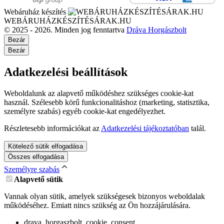
Webáruház készítés
WEBÁRUHÁZKÉSZÍTÉSÁRAK.HU
© 2025 - 2026. Minden jog fenntartva
Dráva Horgászbolt
Bezár
Bezár
Adatkezelési beállítások
Weboldalunk az alapvető működéshez szükséges cookie-kat
használ. Szélesebb körű funkcionalitáshoz (marketing, statisztika,
személyre szabás) egyéb cookie-kat engedélyezhet.
Részletesebb információkat az
Adatkezelési tájékoztatóban
talál.
Kötelező sütik elfogadása
Összes elfogadása
Személyre szabás
Alapvető sütik
Vannak olyan sütik, amelyek szükségesek bizonyos weboldalak
működéséhez. Emiatt nincs szükség az Ön hozzájárulására.
drava_horgaszbolt_cookie_consent