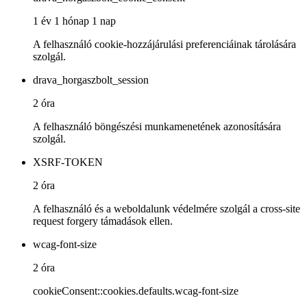
1 év 1 hónap 1 nap
A felhasználó cookie-hozzájárulási preferenciáinak tárolására
szolgál.
drava_horgaszbolt_session
2 óra
A felhasználó böngészési munkamenetének azonosítására
szolgál.
XSRF-TOKEN
2 óra
A felhasználó és a weboldalunk védelmére szolgál a cross-site
request forgery támadások ellen.
wcag-font-size
2 óra
cookieConsent::cookies.defaults.wcag-font-size