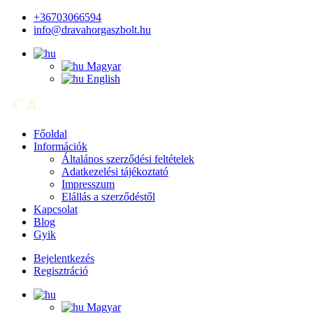
+36703066594
info@dravahorgaszbolt.hu
Magyar
English
Főoldal
Információk
Általános szerződési feltételek
Adatkezelési tájékoztató
Impresszum
Elállás a szerződéstől
Kapcsolat
Blog
Gyik
Bejelentkezés
Regisztráció
Magyar