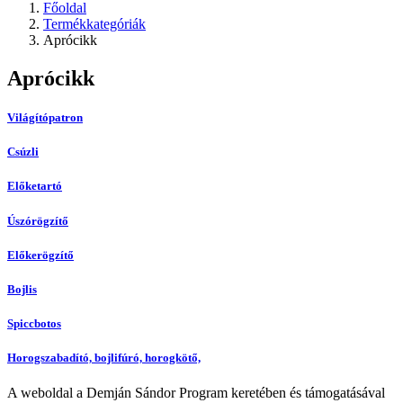
Főoldal
Termékkategóriák
Aprócikk
Aprócikk
Világítópatron
Csúzli
Előketartó
Úszórögzítő
Előkerögzítő
Bojlis
Spiccbotos
Horogszabadító, bojlifúró, horogkötő,
A weboldal a Demján Sándor Program keretében és támogatásával