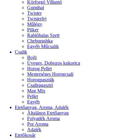
Körforgó Villantó
Gumihal
Twister
Twisterfej
Műlégy
Pilker
Rablóhalas Szett
Cheburashka
Egyéb Műcsalik
Csalik
Bojli
Üveges, Dobozos kukorica
Horog Pellet
Mesterséges Horogcsali
Horogpaszták
Csaliragasztó
Mag Mix
Pellet
Egyéb
Etetőanyag, Aroma, Adalék
Általános Etetőanyag
Folyadék Aroma
Por Aroma
Adalék
Etetőkosár