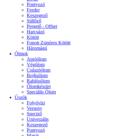
Pontyozó
Feeder
Keszegező
Süllőző
Pergető - Offset
Harcsázó
Kötött
Fonott Zsinóros Kötött
Háromágú
Ólmok
Apróólom
Végólom
Csúszóólom
Bojlisólom
Rablósólom
Ólomkészlet
Speciális Ólom
Úszók
Folyóvízi
Verseny
Sneciző
Univerzális
Keszegező
Pontyozó
Match