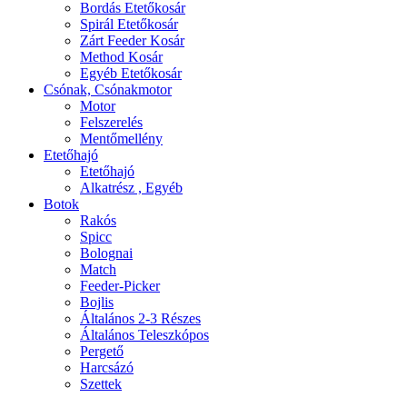
Bordás Etetőkosár
Spirál Etetőkosár
Zárt Feeder Kosár
Method Kosár
Egyéb Etetőkosár
Csónak, Csónakmotor
Motor
Felszerelés
Mentőmellény
Etetőhajó
Etetőhajó
Alkatrész , Egyéb
Botok
Rakós
Spicc
Bolognai
Match
Feeder-Picker
Bojlis
Általános 2-3 Részes
Általános Teleszkópos
Pergető
Harcsázó
Szettek