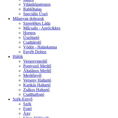
Világítópatronos
Rablóhalas
Speciális Úszó
Műanyag dobozok
Szerelékes Láda
Műcsalis - Aprócikkes
Horgos
Úszótartó
Csalitároló
Vödör - Halaskanna
Egyéb Doboz
Hálók
Versenymerítő
Pontyozó Merítő
Általános Merítő
Merítőnyél
Verseny Haltartó
Karikás Haltartó
Zsákos Haltartó
Csalihalfogó
Szék-Ernyő
Szék
Fotel
Ágy