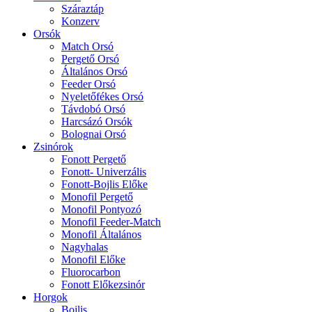
Száraztáp
Konzerv
Orsók
Match Orsó
Pergető Orsó
Általános Orsó
Feeder Orsó
Nyeletőfékes Orsó
Távdobó Orsó
Harcsázó Orsók
Bolognai Orsó
Zsinórok
Fonott Pergető
Fonott- Univerzális
Fonott-Bojlis Előke
Monofil Pergető
Monofil Pontyozó
Monofil Feeder-Match
Monofil Általános
Nagyhalas
Monofil Előke
Fluorocarbon
Fonott Előkezsinór
Horgok
Bojlis