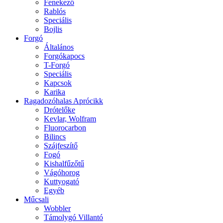
Fenekező
Rablós
Speciális
Bojlis
Forgó
Általános
Forgókapocs
T-Forgó
Speciális
Kapcsok
Karika
Ragadozóhalas Aprócikk
Drótelőke
Kevlar, Wolfram
Fluorocarbon
Bilincs
Szájfeszítő
Fogó
Kishalfűzőtű
Vágóhorog
Kuttyogató
Egyéb
Műcsali
Wobbler
Támolygó Villantó