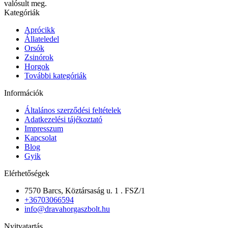
valósult meg.
Kategóriák
Aprócikk
Állateledel
Orsók
Zsinórok
Horgok
További kategóriák
Információk
Általános szerződési feltételek
Adatkezelési tájékoztató
Impresszum
Kapcsolat
Blog
Gyik
Elérhetőségek
7570 Barcs, Köztársaság u. 1 . FSZ/1
+36703066594
info@dravahorgaszbolt.hu
Nyitvatartás