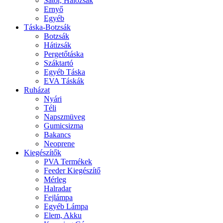
Sátor, Hálózsák
Ernyő
Egyéb
Táska-Botzsák
Botzsák
Hátizsák
Pergetőtáska
Száktartó
Egyéb Táska
EVA Táskák
Ruházat
Nyári
Téli
Napszmüveg
Gumicsizma
Bakancs
Neoprene
Kiegészítők
PVA Termékek
Feeder Kiegészítő
Mérleg
Halradar
Fejlámpa
Egyéb Lámpa
Elem, Akku