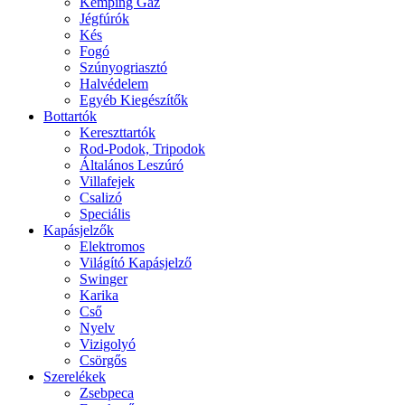
Kemping Gáz
Jégfúrók
Kés
Fogó
Szúnyogriasztó
Halvédelem
Egyéb Kiegészítők
Bottartók
Kereszttartók
Rod-Podok, Tripodok
Általános Leszúró
Villafejek
Csalizó
Speciális
Kapásjelzők
Elektromos
Világító Kapásjelző
Swinger
Karika
Cső
Nyelv
Vizigolyó
Csörgős
Szerelékek
Zsebpeca