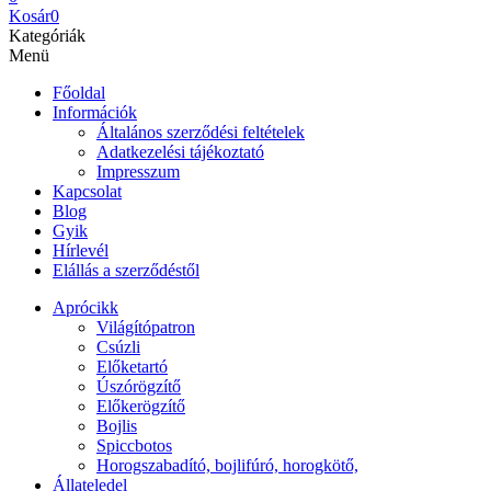
Kosár
0
Kategóriák
Menü
Főoldal
Információk
Általános szerződési feltételek
Adatkezelési tájékoztató
Impresszum
Kapcsolat
Blog
Gyik
Hírlevél
Elállás a szerződéstől
Aprócikk
Világítópatron
Csúzli
Előketartó
Úszórögzítő
Előkerögzítő
Bojlis
Spiccbotos
Horogszabadító, bojlifúró, horogkötő,
Állateledel