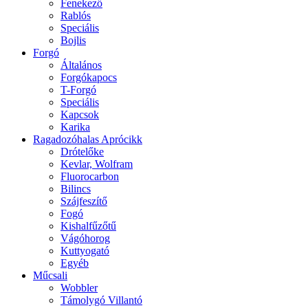
Fenekező
Rablós
Speciális
Bojlis
Forgó
Általános
Forgókapocs
T-Forgó
Speciális
Kapcsok
Karika
Ragadozóhalas Aprócikk
Drótelőke
Kevlar, Wolfram
Fluorocarbon
Bilincs
Szájfeszítő
Fogó
Kishalfűzőtű
Vágóhorog
Kuttyogató
Egyéb
Műcsali
Wobbler
Támolygó Villantó