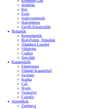
Kemping Gáz
Jégfúrók
Kés
Fogó
Szúnyogriasztó
Halvédelem
Egyéb Kiegészítők
Bottartók
Kereszttartók
Rod-Podok, Tripodok
Általános Leszúró
Villafejek
Csalizó
Speciális
Kapásjelzők
Elektromos
Világító Kapásjelző
Swinger
Karika
Cső
Nyelv
Vizigolyó
Csörgős
Szerelékek
Zsebpeca