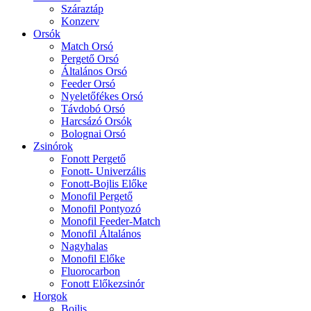
Száraztáp
Konzerv
Orsók
Match Orsó
Pergető Orsó
Általános Orsó
Feeder Orsó
Nyeletőfékes Orsó
Távdobó Orsó
Harcsázó Orsók
Bolognai Orsó
Zsinórok
Fonott Pergető
Fonott- Univerzális
Fonott-Bojlis Előke
Monofil Pergető
Monofil Pontyozó
Monofil Feeder-Match
Monofil Általános
Nagyhalas
Monofil Előke
Fluorocarbon
Fonott Előkezsinór
Horgok
Bojlis