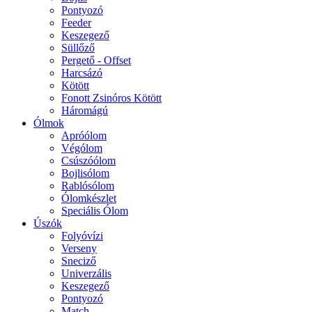
Pontyozó
Feeder
Keszegező
Süllőző
Pergető - Offset
Harcsázó
Kötött
Fonott Zsinóros Kötött
Háromágú
Ólmok
Apróólom
Végólom
Csúszóólom
Bojlisólom
Rablósólom
Ólomkészlet
Speciális Ólom
Úszók
Folyóvízi
Verseny
Sneciző
Univerzális
Keszegező
Pontyozó
Match