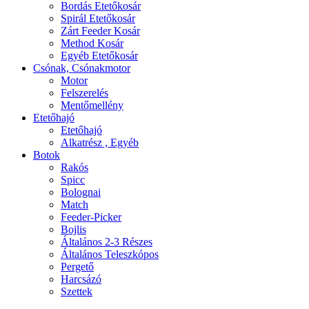
Bordás Etetőkosár
Spirál Etetőkosár
Zárt Feeder Kosár
Method Kosár
Egyéb Etetőkosár
Csónak, Csónakmotor
Motor
Felszerelés
Mentőmellény
Etetőhajó
Etetőhajó
Alkatrész , Egyéb
Botok
Rakós
Spicc
Bolognai
Match
Feeder-Picker
Bojlis
Általános 2-3 Részes
Általános Teleszkópos
Pergető
Harcsázó
Szettek