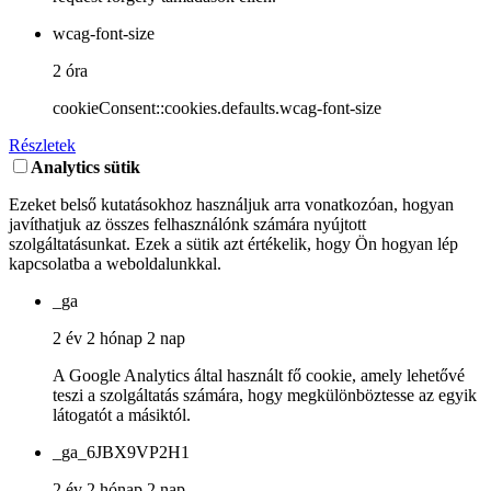
wcag-font-size
2 óra
cookieConsent::cookies.defaults.wcag-font-size
Részletek
Analytics sütik
Ezeket belső kutatásokhoz használjuk arra vonatkozóan, hogyan
javíthatjuk az összes felhasználónk számára nyújtott
szolgáltatásunkat. Ezek a sütik azt értékelik, hogy Ön hogyan lép
kapcsolatba a weboldalunkkal.
_ga
2 év 2 hónap 2 nap
A Google Analytics által használt fő cookie, amely lehetővé
teszi a szolgáltatás számára, hogy megkülönböztesse az egyik
látogatót a másiktól.
_ga_6JBX9VP2H1
2 év 2 hónap 2 nap