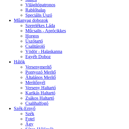
Világítópatronos
Rablóhalas
Speciális Úszó
Műanyag dobozok
Szerelékes Láda
Műcsalis - Aprócikkes
Horgos
Úszótartó
Csalitároló
Vödör - Halaskanna
Egyéb Doboz
Hálók
Versenymerítő
Pontyozó Merítő
Általános Merítő
Merítőnyél
Verseny Haltartó
Karikás Haltartó
Zsákos Haltartó
Csalihalfogó
Szék-Ernyő
Szék
Fotel
Ágy