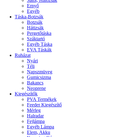
Sátor, Hálózsák
Ernyő
Egyéb
Táska-Botzsák
Botzsák
Hátizsák
Pergetőtáska
Száktartó
Egyéb Táska
EVA Táskák
Ruházat
Nyári
Téli
Napszmüveg
Gumicsizma
Bakancs
Neoprene
Kiegészítők
PVA Termékek
Feeder Kiegészítő
Mérleg
Halradar
Fejlámpa
Egyéb Lámpa
Elem, Akku