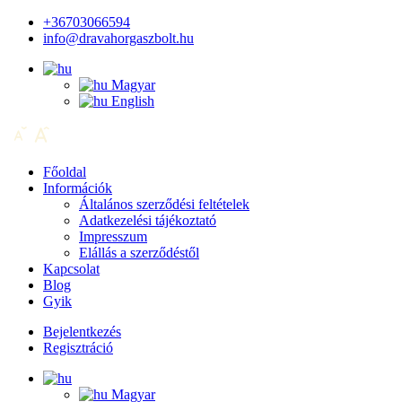
+36703066594
info@dravahorgaszbolt.hu
Magyar
English
Főoldal
Információk
Általános szerződési feltételek
Adatkezelési tájékoztató
Impresszum
Elállás a szerződéstől
Kapcsolat
Blog
Gyik
Bejelentkezés
Regisztráció
Magyar