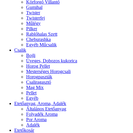
Körforgó Villantó
Gumihal
Twister
Twisterfej
Műlégy
Pilker
Rablóhalas Szett
Cheburashka
Egyéb Műcsalik
Csalik
Bojli
Üveges, Dobozos kukorica
Horog Pellet
Mesterséges Horogcsali
Horogpaszták
Csaliragasztó
Mag Mix
Pellet
Egyéb
Etetőanyag, Aroma, Adalék
Általános Etetőanyag
Folyadék Aroma
Por Aroma
Adalék
Etetőkosár