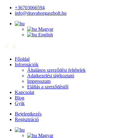
+36703066594
info@dravahorgaszbolt.hu
Magyar
English
Főoldal
Információk
Általános szerződési feltételek
Adatkezelési tájékoztató
Impresszum
Elállás a szerződéstől
Kapcsolat
Blog
Gyik
Bejelentkezés
Regisztráció
Magyar