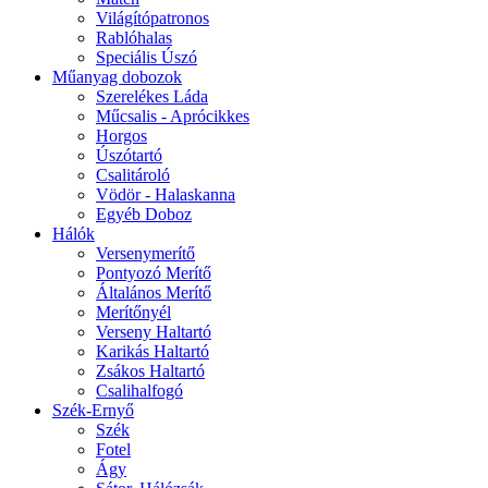
Világítópatronos
Rablóhalas
Speciális Úszó
Műanyag dobozok
Szerelékes Láda
Műcsalis - Aprócikkes
Horgos
Úszótartó
Csalitároló
Vödör - Halaskanna
Egyéb Doboz
Hálók
Versenymerítő
Pontyozó Merítő
Általános Merítő
Merítőnyél
Verseny Haltartó
Karikás Haltartó
Zsákos Haltartó
Csalihalfogó
Szék-Ernyő
Szék
Fotel
Ágy