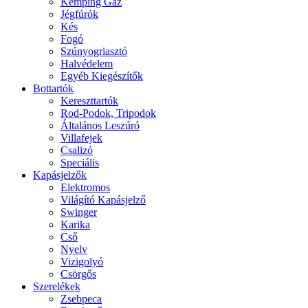
Kemping Gáz
Jégfúrók
Kés
Fogó
Szúnyogriasztó
Halvédelem
Egyéb Kiegészítők
Bottartók
Kereszttartók
Rod-Podok, Tripodok
Általános Leszúró
Villafejek
Csalizó
Speciális
Kapásjelzők
Elektromos
Világító Kapásjelző
Swinger
Karika
Cső
Nyelv
Vizigolyó
Csörgős
Szerelékek
Zsebpeca