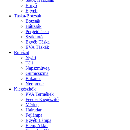
Sátor, Hálózsák
Ernyő
Egyéb
Táska-Botzsák
Botzsák
Hátizsák
Pergetőtáska
Száktartó
Egyéb Táska
EVA Táskák
Ruházat
Nyári
Téli
Napszmüveg
Gumicsizma
Bakancs
Neoprene
Kiegészítők
PVA Termékek
Feeder Kiegészítő
Mérleg
Halradar
Fejlámpa
Egyéb Lámpa
Elem, Akku