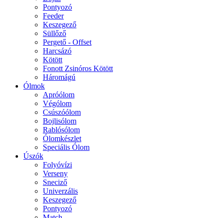
Pontyozó
Feeder
Keszegező
Süllőző
Pergető - Offset
Harcsázó
Kötött
Fonott Zsinóros Kötött
Háromágú
Ólmok
Apróólom
Végólom
Csúszóólom
Bojlisólom
Rablósólom
Ólomkészlet
Speciális Ólom
Úszók
Folyóvízi
Verseny
Sneciző
Univerzális
Keszegező
Pontyozó
Match