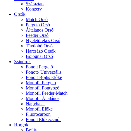
Száraztáp
Konzerv
Orsók
Match Orsó
Pergető Orsó
Általános Orsó
Feeder Orsó
Nyeletőfékes Orsó
Távdobó Orsó
Harcsázó Orsók
Bolognai Orsó
Zsinórok
Fonott Pergető
Fonott- Univerzális
Fonott-Bojlis Előke
Monofil Pergető
Monofil Pontyozó
Monofil Feeder-Match
Monofil Általános
Nagyhalas
Monofil Előke
Fluorocarbon
Fonott Előkezsinór
Horgok
Bojlis