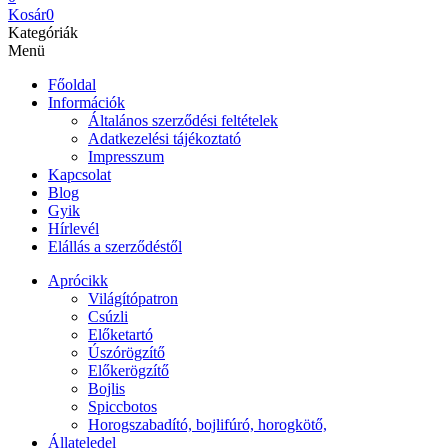
Kosár
0
Kategóriák
Menü
Főoldal
Információk
Általános szerződési feltételek
Adatkezelési tájékoztató
Impresszum
Kapcsolat
Blog
Gyik
Hírlevél
Elállás a szerződéstől
Aprócikk
Világítópatron
Csúzli
Előketartó
Úszórögzítő
Előkerögzítő
Bojlis
Spiccbotos
Horogszabadító, bojlifúró, horogkötő,
Állateledel