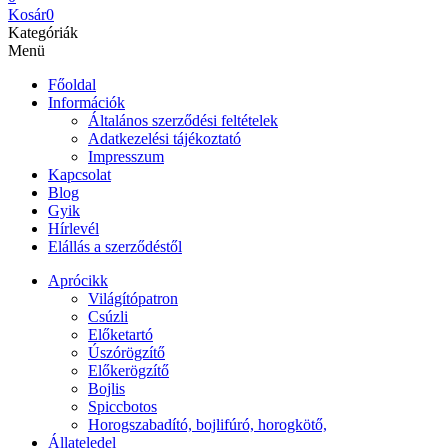
Kosár
0
Kategóriák
Menü
Főoldal
Információk
Általános szerződési feltételek
Adatkezelési tájékoztató
Impresszum
Kapcsolat
Blog
Gyik
Hírlevél
Elállás a szerződéstől
Aprócikk
Világítópatron
Csúzli
Előketartó
Úszórögzítő
Előkerögzítő
Bojlis
Spiccbotos
Horogszabadító, bojlifúró, horogkötő,
Állateledel