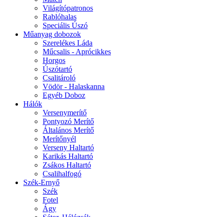
Világítópatronos
Rablóhalas
Speciális Úszó
Műanyag dobozok
Szerelékes Láda
Műcsalis - Aprócikkes
Horgos
Úszótartó
Csalitároló
Vödör - Halaskanna
Egyéb Doboz
Hálók
Versenymerítő
Pontyozó Merítő
Általános Merítő
Merítőnyél
Verseny Haltartó
Karikás Haltartó
Zsákos Haltartó
Csalihalfogó
Szék-Ernyő
Szék
Fotel
Ágy