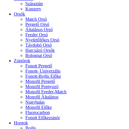
Száraztáp
Konzerv
Orsók
Match Orsó
Pergető Orsó
Általános Orsó
Feeder Orsó
Nyeletőfékes Orsó
Távdobó Orsó
Harcsázó Orsók
Bolognai Orsó
Zsinórok
Fonott Pergető
Fonott- Univerzális
Fonott-Bojlis Előke
Monofil Pergető
Monofil Pontyozó
Monofil Feeder-Match
Monofil Általános
Nagyhalas
Monofil Előke
Fluorocarbon
Fonott Előkezsinór
Horgok
Bojlis