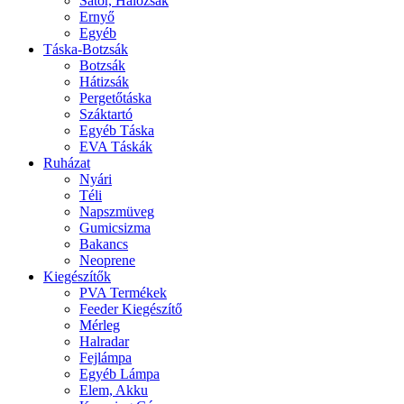
Sátor, Hálózsák
Ernyő
Egyéb
Táska-Botzsák
Botzsák
Hátizsák
Pergetőtáska
Száktartó
Egyéb Táska
EVA Táskák
Ruházat
Nyári
Téli
Napszmüveg
Gumicsizma
Bakancs
Neoprene
Kiegészítők
PVA Termékek
Feeder Kiegészítő
Mérleg
Halradar
Fejlámpa
Egyéb Lámpa
Elem, Akku