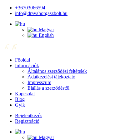
+36703066594
info@dravahorgaszbolt.hu
Magyar
English
Főoldal
Információk
Általános szerződési feltételek
Adatkezelési tájékoztató
Impresszum
Elállás a szerződéstől
Kapcsolat
Blog
Gyik
Bejelentkezés
Regisztráció
Magyar