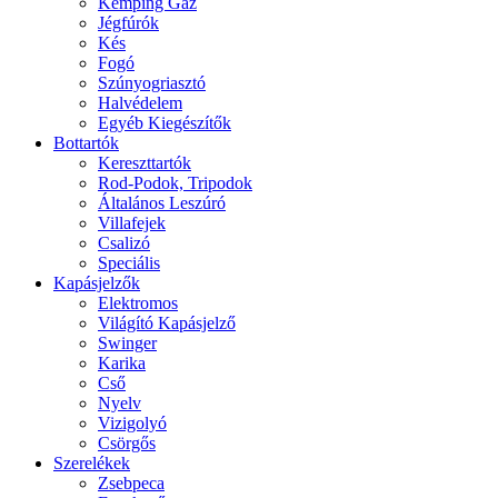
Kemping Gáz
Jégfúrók
Kés
Fogó
Szúnyogriasztó
Halvédelem
Egyéb Kiegészítők
Bottartók
Kereszttartók
Rod-Podok, Tripodok
Általános Leszúró
Villafejek
Csalizó
Speciális
Kapásjelzők
Elektromos
Világító Kapásjelző
Swinger
Karika
Cső
Nyelv
Vizigolyó
Csörgős
Szerelékek
Zsebpeca