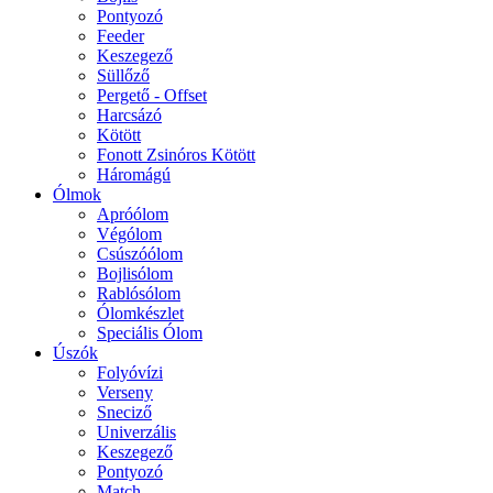
Pontyozó
Feeder
Keszegező
Süllőző
Pergető - Offset
Harcsázó
Kötött
Fonott Zsinóros Kötött
Háromágú
Ólmok
Apróólom
Végólom
Csúszóólom
Bojlisólom
Rablósólom
Ólomkészlet
Speciális Ólom
Úszók
Folyóvízi
Verseny
Sneciző
Univerzális
Keszegező
Pontyozó
Match