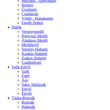
Műcsalis - Aprócikkes
Horgos
Úszótartó
Csalitároló
Vödör - Halaskanna
Egyéb Doboz
Hálók
Versenymerítő
Pontyozó Merítő
Általános Merítő
Merítőnyél
Verseny Haltartó
Karikás Haltartó
Zsákos Haltartó
Csalihalfogó
Szék-Ernyő
Szék
Fotel
Ágy
Sátor, Hálózsák
Ernyő
Egyéb
Táska-Botzsák
Botzsák
Hátizsák