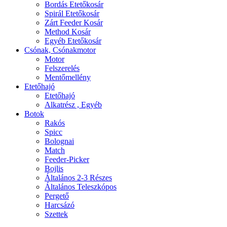
Bordás Etetőkosár
Spirál Etetőkosár
Zárt Feeder Kosár
Method Kosár
Egyéb Etetőkosár
Csónak, Csónakmotor
Motor
Felszerelés
Mentőmellény
Etetőhajó
Etetőhajó
Alkatrész , Egyéb
Botok
Rakós
Spicc
Bolognai
Match
Feeder-Picker
Bojlis
Általános 2-3 Részes
Általános Teleszkópos
Pergető
Harcsázó
Szettek