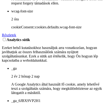
request forgery támadások ellen.
wcag-font-size
2 óra
cookieConsent::cookies.defaults.wcag-font-size
Részletek
Analytics sütik
Ezeket belső kutatásokhoz használjuk arra vonatkozóan, hogyan
javíthatjuk az összes felhasználónk számára nyújtott
szolgáltatásunkat. Ezek a sütik azt értékelik, hogy Ön hogyan lép
kapcsolatba a weboldalunkkal.
_ga
2 év 2 hónap 2 nap
A Google Analytics által használt fő cookie, amely lehetővé
teszi a szolgáltatás számára, hogy megkülönböztesse az egyik
látogatót a másiktól.
_ga_6JBX9VP2H1