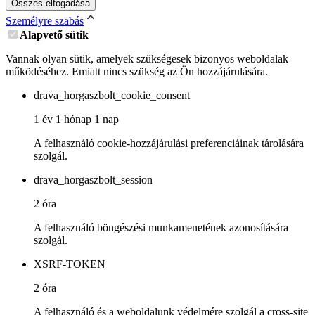
Összes elfogadása
Személyre szabás
Alapvető sütik
Vannak olyan sütik, amelyek szükségesek bizonyos weboldalak
működéséhez. Emiatt nincs szükség az Ön hozzájárulására.
drava_horgaszbolt_cookie_consent
1 év 1 hónap 1 nap
A felhasználó cookie-hozzájárulási preferenciáinak tárolására
szolgál.
drava_horgaszbolt_session
2 óra
A felhasználó böngészési munkamenetének azonosítására
szolgál.
XSRF-TOKEN
2 óra
A felhasználó és a weboldalunk védelmére szolgál a cross-site