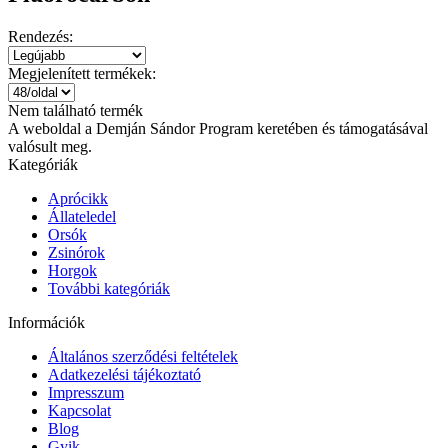
Rendezés:
Megjelenített termékek:
Nem található termék
A weboldal a Demján Sándor Program keretében és támogatásával
valósult meg.
Kategóriák
Aprócikk
Állateledel
Orsók
Zsinórok
Horgok
További kategóriák
Információk
Általános szerződési feltételek
Adatkezelési tájékoztató
Impresszum
Kapcsolat
Blog
Gyik