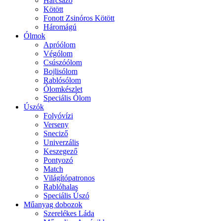
Harcsázó
Kötött
Fonott Zsinóros Kötött
Háromágú
Ólmok
Apróólom
Végólom
Csúszóólom
Bojlisólom
Rablósólom
Ólomkészlet
Speciális Ólom
Úszók
Folyóvízi
Verseny
Sneciző
Univerzális
Keszegező
Pontyozó
Match
Világítópatronos
Rablóhalas
Speciális Úszó
Műanyag dobozok
Szerelékes Láda