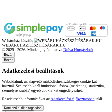
Webáruház készítés
WEBÁRUHÁZKÉSZÍTÉSÁRAK.HU
© 2025 - 2026. Minden jog fenntartva
Dráva Horgászbolt
Bezár
Bezár
Adatkezelési beállítások
Weboldalunk az alapvető működéshez szükséges cookie-kat
használ. Szélesebb körű funkcionalitáshoz (marketing, statisztika,
személyre szabás) egyéb cookie-kat engedélyezhet.
Részletesebb információkat az
Adatkezelési tájékoztatóban
talál.
Kötelező sütik elfogadása