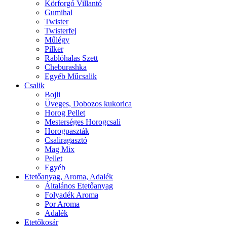
Körforgó Villantó
Gumihal
Twister
Twisterfej
Műlégy
Pilker
Rablóhalas Szett
Cheburashka
Egyéb Műcsalik
Csalik
Bojli
Üveges, Dobozos kukorica
Horog Pellet
Mesterséges Horogcsali
Horogpaszták
Csaliragasztó
Mag Mix
Pellet
Egyéb
Etetőanyag, Aroma, Adalék
Általános Etetőanyag
Folyadék Aroma
Por Aroma
Adalék
Etetőkosár