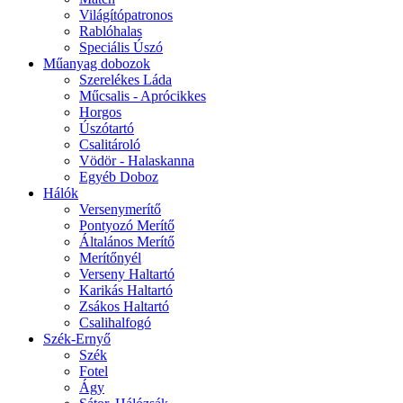
Világítópatronos
Rablóhalas
Speciális Úszó
Műanyag dobozok
Szerelékes Láda
Műcsalis - Aprócikkes
Horgos
Úszótartó
Csalitároló
Vödör - Halaskanna
Egyéb Doboz
Hálók
Versenymerítő
Pontyozó Merítő
Általános Merítő
Merítőnyél
Verseny Haltartó
Karikás Haltartó
Zsákos Haltartó
Csalihalfogó
Szék-Ernyő
Szék
Fotel
Ágy