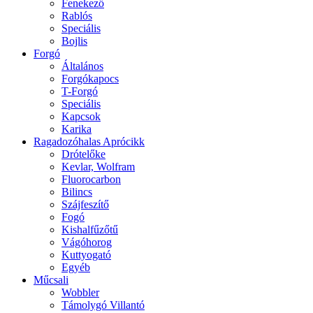
Fenekező
Rablós
Speciális
Bojlis
Forgó
Általános
Forgókapocs
T-Forgó
Speciális
Kapcsok
Karika
Ragadozóhalas Aprócikk
Drótelőke
Kevlar, Wolfram
Fluorocarbon
Bilincs
Szájfeszítő
Fogó
Kishalfűzőtű
Vágóhorog
Kuttyogató
Egyéb
Műcsali
Wobbler
Támolygó Villantó