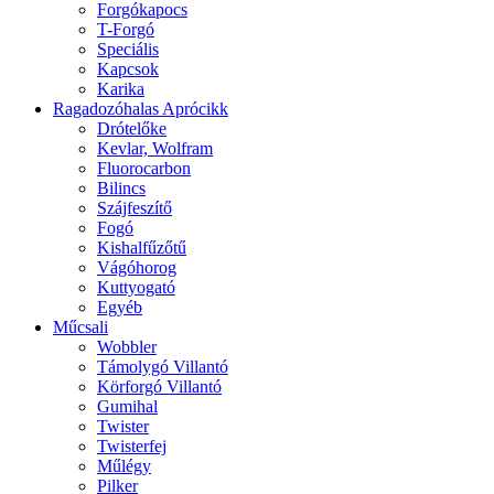
Forgókapocs
T-Forgó
Speciális
Kapcsok
Karika
Ragadozóhalas Aprócikk
Drótelőke
Kevlar, Wolfram
Fluorocarbon
Bilincs
Szájfeszítő
Fogó
Kishalfűzőtű
Vágóhorog
Kuttyogató
Egyéb
Műcsali
Wobbler
Támolygó Villantó
Körforgó Villantó
Gumihal
Twister
Twisterfej
Műlégy
Pilker