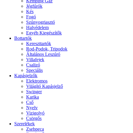
Kemping Gáz
Jégfúrók
Kés
Fogó
Szúnyogriasztó
Halvédelem
Egyéb Kiegészítők
Bottartók
Kereszttartók
Rod-Podok, Tripodok
Általános Leszúró
Villafejek
Csalizó
Speciális
Kapásjelzők
Elektromos
Világító Kapásjelző
Swinger
Karika
Cső
Nyelv
Vizigolyó
Csörgős
Szerelékek
Zsebpeca