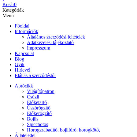
Kosár
0
Kategóriák
Menü
Főoldal
Információk
Általános szerződési feltételek
Adatkezelési tájékoztató
Impresszum
Kapcsolat
Blog
Gyik
Hírlevél
Elállás a szerződéstől
Aprócikk
Világítópatron
Csúzli
Előketartó
Úszórögzítő
Előkerögzítő
Bojlis
Spiccbotos
Horogszabadító, bojlifúró, horogkötő,
Állateledel