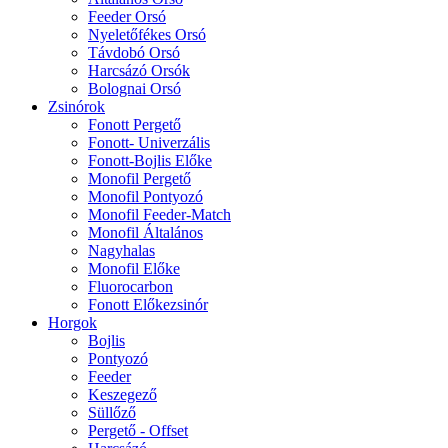
Feeder Orsó
Nyeletőfékes Orsó
Távdobó Orsó
Harcsázó Orsók
Bolognai Orsó
Zsinórok
Fonott Pergető
Fonott- Univerzális
Fonott-Bojlis Előke
Monofil Pergető
Monofil Pontyozó
Monofil Feeder-Match
Monofil Általános
Nagyhalas
Monofil Előke
Fluorocarbon
Fonott Előkezsinór
Horgok
Bojlis
Pontyozó
Feeder
Keszegező
Süllőző
Pergető - Offset