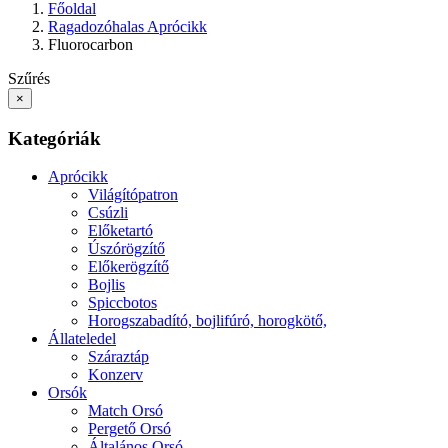
Főoldal
Ragadozóhalas Aprócikk
Fluorocarbon
Szűrés
×
Kategóriák
Aprócikk
Világítópatron
Csúzli
Előketartó
Úszórögzítő
Előkerögzítő
Bojlis
Spiccbotos
Horogszabadító, bojlifúró, horogkötő,
Állateledel
Száraztáp
Konzerv
Orsók
Match Orsó
Pergető Orsó
Általános Orsó