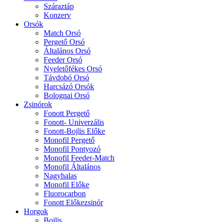
Száraztáp
Konzerv
Orsók
Match Orsó
Pergető Orsó
Általános Orsó
Feeder Orsó
Nyeletőfékes Orsó
Távdobó Orsó
Harcsázó Orsók
Bolognai Orsó
Zsinórok
Fonott Pergető
Fonott- Univerzális
Fonott-Bojlis Előke
Monofil Pergető
Monofil Pontyozó
Monofil Feeder-Match
Monofil Általános
Nagyhalas
Monofil Előke
Fluorocarbon
Fonott Előkezsinór
Horgok
Bojlis