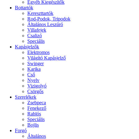
Egyéb Kiegészítők
Bottartók
Kereszttartók
Rod-Podok, Tripodok
Általános Leszúró
Villafejek
Csalizó
Speciális
Kapásjelzők
Elektromos
Világító Kapásjelző
Swinger
Karika
Cső
Nyelv
Vizigolyó
Csörgős
Szerelékek
Zsebpeca
Fenekező
Rablós
Speciális
Bojlis
Forgó
Általános