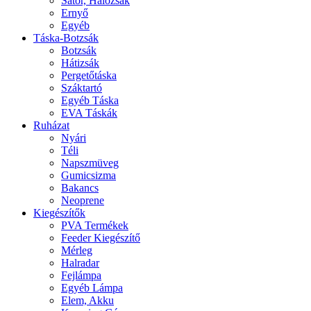
Sátor, Hálózsák
Ernyő
Egyéb
Táska-Botzsák
Botzsák
Hátizsák
Pergetőtáska
Száktartó
Egyéb Táska
EVA Táskák
Ruházat
Nyári
Téli
Napszmüveg
Gumicsizma
Bakancs
Neoprene
Kiegészítők
PVA Termékek
Feeder Kiegészítő
Mérleg
Halradar
Fejlámpa
Egyéb Lámpa
Elem, Akku