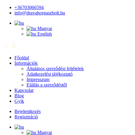
+36703066594
info@dravahorgaszbolt.hu
Magyar
English
Főoldal
Információk
Általános szerződési feltételek
Adatkezelési tájékoztató
Impresszum
Elállás a szerződéstől
Kapcsolat
Blog
Gyik
Bejelentkezés
Regisztráció
Magyar