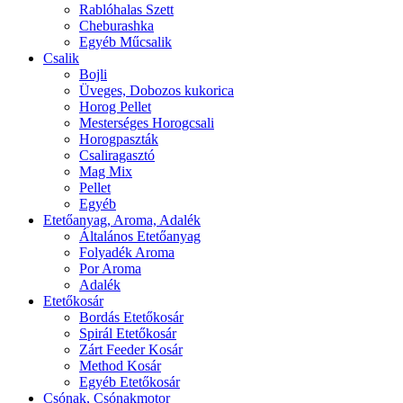
Rablóhalas Szett
Cheburashka
Egyéb Műcsalik
Csalik
Bojli
Üveges, Dobozos kukorica
Horog Pellet
Mesterséges Horogcsali
Horogpaszták
Csaliragasztó
Mag Mix
Pellet
Egyéb
Etetőanyag, Aroma, Adalék
Általános Etetőanyag
Folyadék Aroma
Por Aroma
Adalék
Etetőkosár
Bordás Etetőkosár
Spirál Etetőkosár
Zárt Feeder Kosár
Method Kosár
Egyéb Etetőkosár
Csónak, Csónakmotor