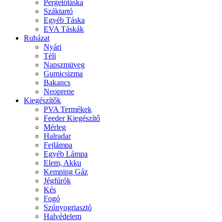
Pergetőtáska
Száktartó
Egyéb Táska
EVA Táskák
Ruházat
Nyári
Téli
Napszmüveg
Gumicsizma
Bakancs
Neoprene
Kiegészítők
PVA Termékek
Feeder Kiegészítő
Mérleg
Halradar
Fejlámpa
Egyéb Lámpa
Elem, Akku
Kemping Gáz
Jégfúrók
Kés
Fogó
Szúnyogriasztó
Halvédelem