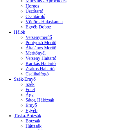
Műcsalis - Aprócikkes
Horgos
Úszótartó
Csalitároló
Vödör - Halaskanna
Egyéb Doboz
Hálók
Versenymerítő
Pontyozó Merítő
Általános Merítő
Merítőnyél
Verseny Haltartó
Karikás Haltartó
Zsákos Haltartó
Csalihalfogó
Szék-Ernyő
Szék
Fotel
Ágy
Sátor, Hálózsák
Ernyő
Egyéb
Táska-Botzsák
Botzsák
Hátizsák