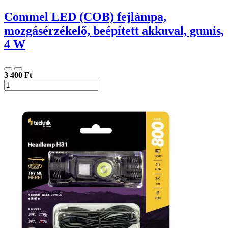
Commel LED (COB) fejlámpa,
mozgásérzékelő, beépített akkuval, gumis,
4 W
3 400 Ft