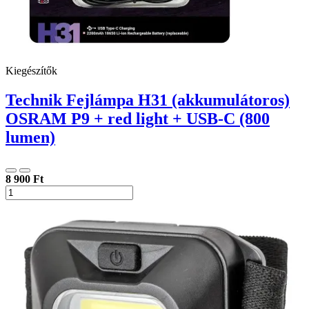
Kiegészítők
Technik Fejlámpa H31 (akkumulátoros)
OSRAM P9 + red light + USB-C (800
lumen)
8 900 Ft