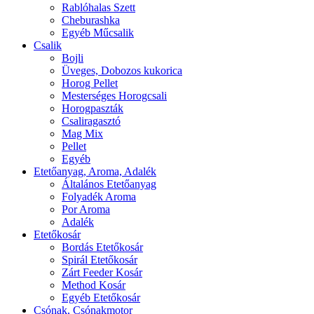
Rablóhalas Szett
Cheburashka
Egyéb Műcsalik
Csalik
Bojli
Üveges, Dobozos kukorica
Horog Pellet
Mesterséges Horogcsali
Horogpaszták
Csaliragasztó
Mag Mix
Pellet
Egyéb
Etetőanyag, Aroma, Adalék
Általános Etetőanyag
Folyadék Aroma
Por Aroma
Adalék
Etetőkosár
Bordás Etetőkosár
Spirál Etetőkosár
Zárt Feeder Kosár
Method Kosár
Egyéb Etetőkosár
Csónak, Csónakmotor