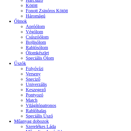
Harcsázó
Kötött
Fonott Zsinóros Kötött
Háromágú
Ólmok
Apróólom
Végólom
Csúszóólom
Bojlisólom
Rablósólom
Ólomkészlet
Speciális Ólom
Úszók
Folyóvízi
Verseny
Sneciző
Univerzális
Keszegező
Pontyozó
Match
Világítópatronos
Rablóhalas
Speciális Úszó
Műanyag dobozok
Szerelékes Láda