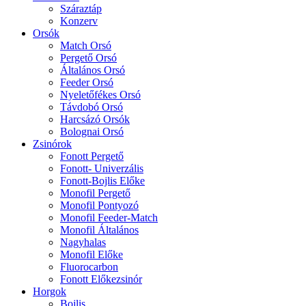
Száraztáp
Konzerv
Orsók
Match Orsó
Pergető Orsó
Általános Orsó
Feeder Orsó
Nyeletőfékes Orsó
Távdobó Orsó
Harcsázó Orsók
Bolognai Orsó
Zsinórok
Fonott Pergető
Fonott- Univerzális
Fonott-Bojlis Előke
Monofil Pergető
Monofil Pontyozó
Monofil Feeder-Match
Monofil Általános
Nagyhalas
Monofil Előke
Fluorocarbon
Fonott Előkezsinór
Horgok
Bojlis