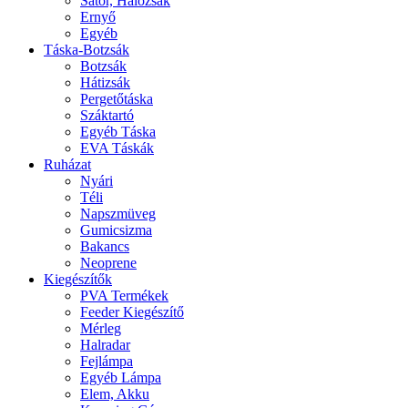
Sátor, Hálózsák
Ernyő
Egyéb
Táska-Botzsák
Botzsák
Hátizsák
Pergetőtáska
Száktartó
Egyéb Táska
EVA Táskák
Ruházat
Nyári
Téli
Napszmüveg
Gumicsizma
Bakancs
Neoprene
Kiegészítők
PVA Termékek
Feeder Kiegészítő
Mérleg
Halradar
Fejlámpa
Egyéb Lámpa
Elem, Akku