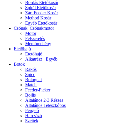
Bordás Etetőkosár
Spirál Etetőkosár
Zárt Feeder Kosár
Method Kosár
Egyéb Etetőkosár
Csónak, Csónakmotor
Motor
Felszerelés
Mentőmellény
Etetőhajó
Etetőhajó
Alkatrész , Egyéb
Botok
Rakós
Spicc
Bolognai
Match
Feeder-Picker
Bojlis
Általános 2-3 Részes
Általános Teleszkópos
Pergető
Harcsázó
Szettek