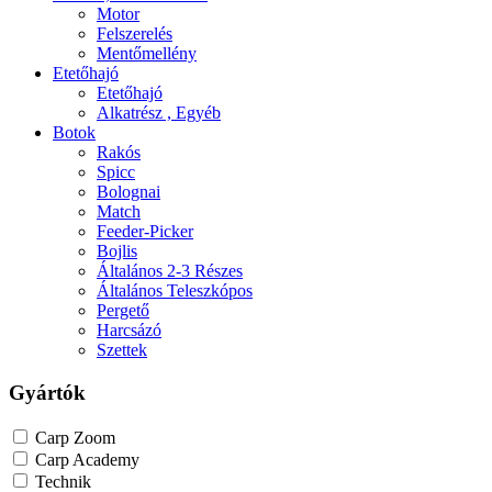
Motor
Felszerelés
Mentőmellény
Etetőhajó
Etetőhajó
Alkatrész , Egyéb
Botok
Rakós
Spicc
Bolognai
Match
Feeder-Picker
Bojlis
Általános 2-3 Részes
Általános Teleszkópos
Pergető
Harcsázó
Szettek
Gyártók
Carp Zoom
Carp Academy
Technik