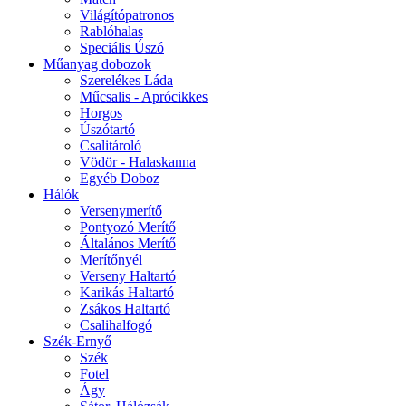
Világítópatronos
Rablóhalas
Speciális Úszó
Műanyag dobozok
Szerelékes Láda
Műcsalis - Aprócikkes
Horgos
Úszótartó
Csalitároló
Vödör - Halaskanna
Egyéb Doboz
Hálók
Versenymerítő
Pontyozó Merítő
Általános Merítő
Merítőnyél
Verseny Haltartó
Karikás Haltartó
Zsákos Haltartó
Csalihalfogó
Szék-Ernyő
Szék
Fotel
Ágy