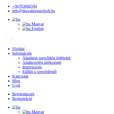
+36703066594
info@dravahorgaszbolt.hu
Magyar
English
Főoldal
Információk
Általános szerződési feltételek
Adatkezelési tájékoztató
Impresszum
Elállás a szerződéstől
Kapcsolat
Blog
Gyik
Bejelentkezés
Regisztráció
Magyar