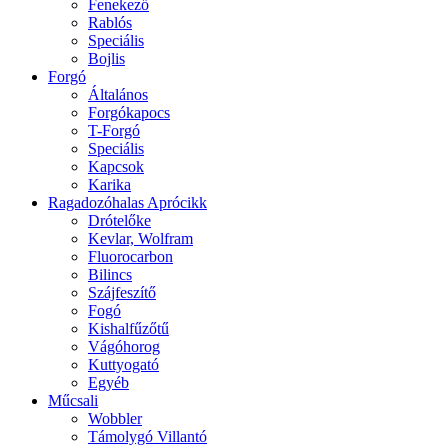
Fenekező
Rablós
Speciális
Bojlis
Forgó
Általános
Forgókapocs
T-Forgó
Speciális
Kapcsok
Karika
Ragadozóhalas Aprócikk
Drótelőke
Kevlar, Wolfram
Fluorocarbon
Bilincs
Szájfeszítő
Fogó
Kishalfűzőtű
Vágóhorog
Kuttyogató
Egyéb
Műcsali
Wobbler
Támolygó Villantó