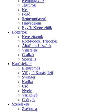
Kemping Gáz
Jégfúrók
Kés
Fogó
Szúnyogriasztó
Halvédelem
Egyéb Kiegészítők
Bottartók
Kereszttartók
Rod-Podok, Tripodok
Általános Leszúró
Villafejek
Csalizó
Speciális
Kapásjelzők
Elektromos
Világító Kapásjelző
Swinger
Karika
Cső
Nyelv
Vizigolyó
Csörgős
Szerelékek
Zsebpeca