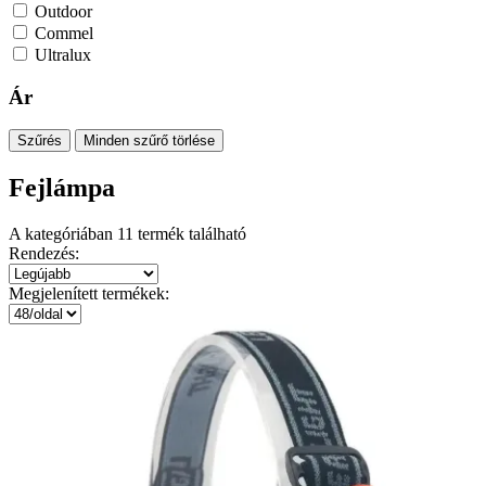
Outdoor
Commel
Ultralux
Ár
Szűrés
Minden szűrő törlése
Fejlámpa
A kategóriában
11
termék található
Rendezés:
Megjelenített termékek: