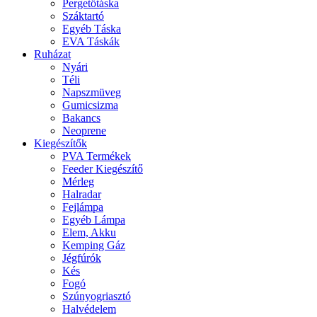
Pergetőtáska
Száktartó
Egyéb Táska
EVA Táskák
Ruházat
Nyári
Téli
Napszmüveg
Gumicsizma
Bakancs
Neoprene
Kiegészítők
PVA Termékek
Feeder Kiegészítő
Mérleg
Halradar
Fejlámpa
Egyéb Lámpa
Elem, Akku
Kemping Gáz
Jégfúrók
Kés
Fogó
Szúnyogriasztó
Halvédelem