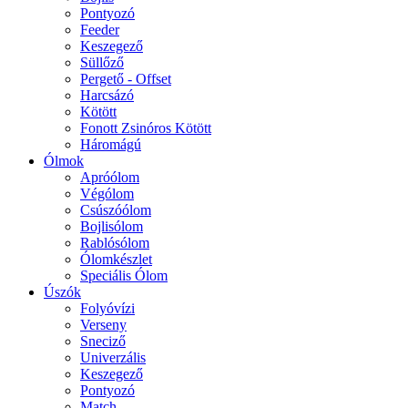
Pontyozó
Feeder
Keszegező
Süllőző
Pergető - Offset
Harcsázó
Kötött
Fonott Zsinóros Kötött
Háromágú
Ólmok
Apróólom
Végólom
Csúszóólom
Bojlisólom
Rablósólom
Ólomkészlet
Speciális Ólom
Úszók
Folyóvízi
Verseny
Sneciző
Univerzális
Keszegező
Pontyozó
Match