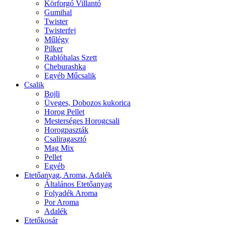
Körforgó Villantó
Gumihal
Twister
Twisterfej
Műlégy
Pilker
Rablóhalas Szett
Cheburashka
Egyéb Műcsalik
Csalik
Bojli
Üveges, Dobozos kukorica
Horog Pellet
Mesterséges Horogcsali
Horogpaszták
Csaliragasztó
Mag Mix
Pellet
Egyéb
Etetőanyag, Aroma, Adalék
Általános Etetőanyag
Folyadék Aroma
Por Aroma
Adalék
Etetőkosár