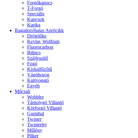
Forgókapocs
T-Forgó
Speciális
Kapcsok
Karika
Ragadozóhalas Aprócikk
Drótelőke
Kevlar, Wolfram
Fluorocarbon
Bilincs
Szájfeszítő
Fogó
Kishalfűzőtű
Vágóhorog
Kuttyogató
Egyéb
Műcsali
Wobbler
Támolygó Villantó
Körforgó Villantó
Gumihal
Twister
Twisterfej
Műlégy
Pilker