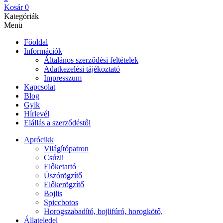
Kosár
0
Kategóriák
Menü
Főoldal
Információk
Általános szerződési feltételek
Adatkezelési tájékoztató
Impresszum
Kapcsolat
Blog
Gyik
Hírlevél
Elállás a szerződéstől
Aprócikk
Világítópatron
Csúzli
Előketartó
Úszórögzítő
Előkerögzítő
Bojlis
Spiccbotos
Horogszabadító, bojlifúró, horogkötő,
Állateledel