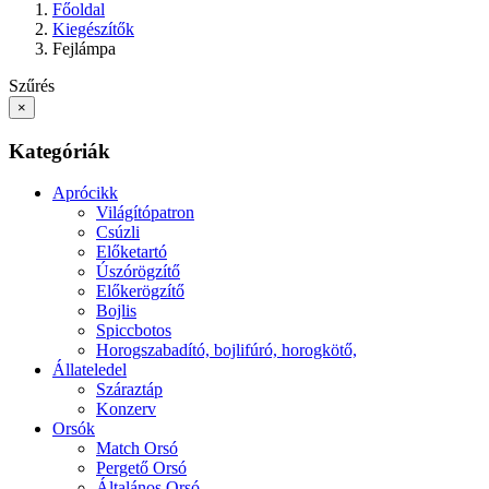
Főoldal
Kiegészítők
Fejlámpa
Szűrés
×
Kategóriák
Aprócikk
Világítópatron
Csúzli
Előketartó
Úszórögzítő
Előkerögzítő
Bojlis
Spiccbotos
Horogszabadító, bojlifúró, horogkötő,
Állateledel
Száraztáp
Konzerv
Orsók
Match Orsó
Pergető Orsó
Általános Orsó