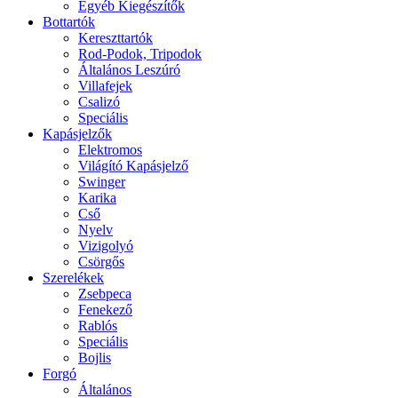
Egyéb Kiegészítők
Bottartók
Kereszttartók
Rod-Podok, Tripodok
Általános Leszúró
Villafejek
Csalizó
Speciális
Kapásjelzők
Elektromos
Világító Kapásjelző
Swinger
Karika
Cső
Nyelv
Vizigolyó
Csörgős
Szerelékek
Zsebpeca
Fenekező
Rablós
Speciális
Bojlis
Forgó
Általános