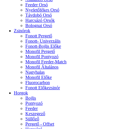
Feeder Orsó
Nyeletőfékes Orsó
Távdobó Orsó
Harcsázó Orsók
Bolognai Orsó
Zsinórok
Fonott Pergető
Fonott- Univerzális
Fonott-Bojlis Előke
Monofil Pergető
Monofil Pontyozó
Monofil Feeder-Match
Monofil Általános
Nagyhalas
Monofil Előke
Fluorocarbon
Fonott Előkezsinór
Horgok
Bojlis
Pontyozó
Feeder
Keszegező
Süllőző
Pergető - Offset