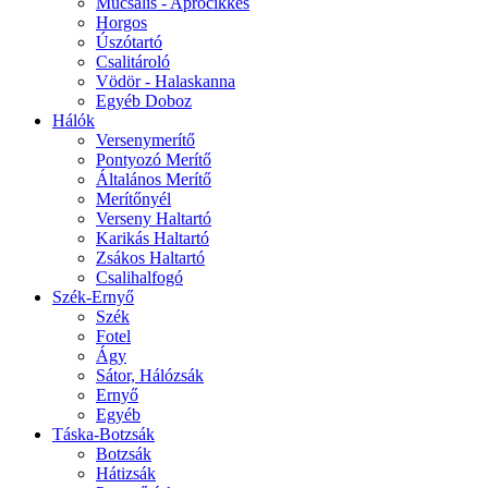
Műcsalis - Aprócikkes
Horgos
Úszótartó
Csalitároló
Vödör - Halaskanna
Egyéb Doboz
Hálók
Versenymerítő
Pontyozó Merítő
Általános Merítő
Merítőnyél
Verseny Haltartó
Karikás Haltartó
Zsákos Haltartó
Csalihalfogó
Szék-Ernyő
Szék
Fotel
Ágy
Sátor, Hálózsák
Ernyő
Egyéb
Táska-Botzsák
Botzsák
Hátizsák