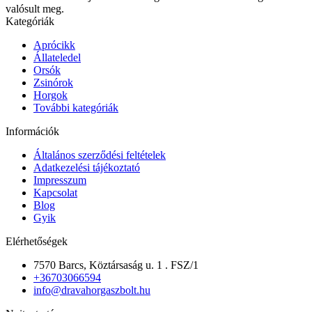
valósult meg.
Kategóriák
Aprócikk
Állateledel
Orsók
Zsinórok
Horgok
További kategóriák
Információk
Általános szerződési feltételek
Adatkezelési tájékoztató
Impresszum
Kapcsolat
Blog
Gyik
Elérhetőségek
7570 Barcs, Köztársaság u. 1 . FSZ/1
+36703066594
info@dravahorgaszbolt.hu