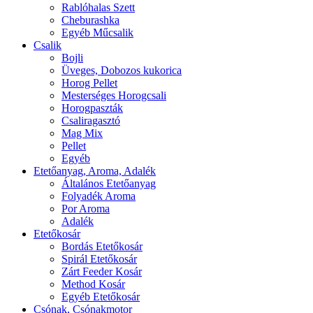
Rablóhalas Szett
Cheburashka
Egyéb Műcsalik
Csalik
Bojli
Üveges, Dobozos kukorica
Horog Pellet
Mesterséges Horogcsali
Horogpaszták
Csaliragasztó
Mag Mix
Pellet
Egyéb
Etetőanyag, Aroma, Adalék
Általános Etetőanyag
Folyadék Aroma
Por Aroma
Adalék
Etetőkosár
Bordás Etetőkosár
Spirál Etetőkosár
Zárt Feeder Kosár
Method Kosár
Egyéb Etetőkosár
Csónak, Csónakmotor