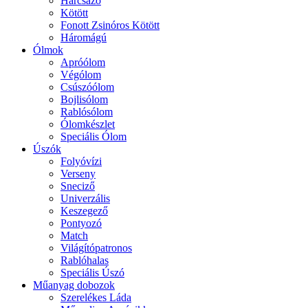
Harcsázó
Kötött
Fonott Zsinóros Kötött
Háromágú
Ólmok
Apróólom
Végólom
Csúszóólom
Bojlisólom
Rablósólom
Ólomkészlet
Speciális Ólom
Úszók
Folyóvízi
Verseny
Sneciző
Univerzális
Keszegező
Pontyozó
Match
Világítópatronos
Rablóhalas
Speciális Úszó
Műanyag dobozok
Szerelékes Láda