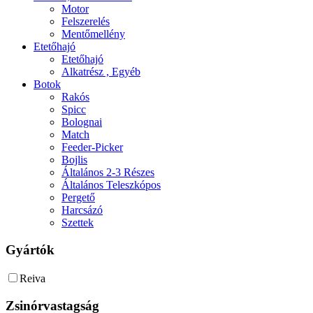
Motor
Felszerelés
Mentőmellény
Etetőhajó
Etetőhajó
Alkatrész , Egyéb
Botok
Rakós
Spicc
Bolognai
Match
Feeder-Picker
Bojlis
Általános 2-3 Részes
Általános Teleszkópos
Pergető
Harcsázó
Szettek
Gyártók
Reiva
Zsinórvastagság