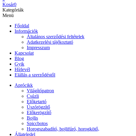
Kosár
0
Kategóriák
Menü
Főoldal
Információk
Általános szerződési feltételek
Adatkezelési tájékoztató
Impresszum
Kapcsolat
Blog
Gyik
Hírlevél
Elállás a szerződéstől
Aprócikk
Világítópatron
Csúzli
Előketartó
Úszórögzítő
Előkerögzítő
Bojlis
Spiccbotos
Horogszabadító, bojlifúró, horogkötő,
Állateledel