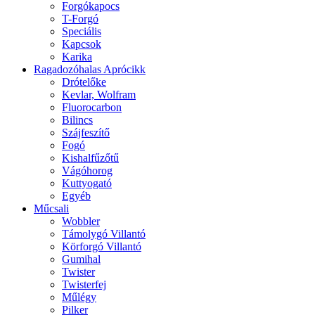
Forgókapocs
T-Forgó
Speciális
Kapcsok
Karika
Ragadozóhalas Aprócikk
Drótelőke
Kevlar, Wolfram
Fluorocarbon
Bilincs
Szájfeszítő
Fogó
Kishalfűzőtű
Vágóhorog
Kuttyogató
Egyéb
Műcsali
Wobbler
Támolygó Villantó
Körforgó Villantó
Gumihal
Twister
Twisterfej
Műlégy
Pilker