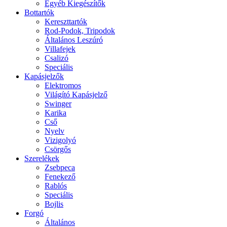
Egyéb Kiegészítők
Bottartók
Kereszttartók
Rod-Podok, Tripodok
Általános Leszúró
Villafejek
Csalizó
Speciális
Kapásjelzők
Elektromos
Világító Kapásjelző
Swinger
Karika
Cső
Nyelv
Vizigolyó
Csörgős
Szerelékek
Zsebpeca
Fenekező
Rablós
Speciális
Bojlis
Forgó
Általános