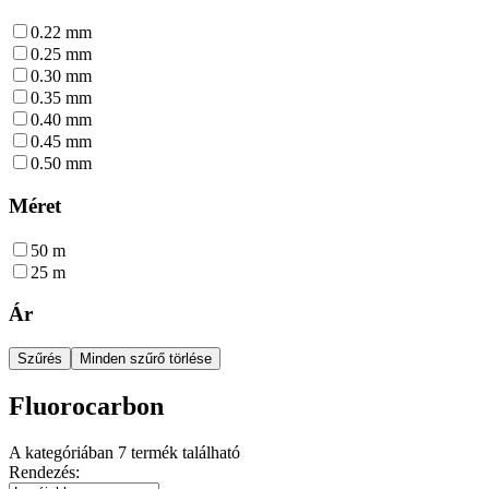
0.22 mm
0.25 mm
0.30 mm
0.35 mm
0.40 mm
0.45 mm
0.50 mm
Méret
50 m
25 m
Ár
Szűrés
Minden szűrő törlése
Fluorocarbon
A kategóriában
7
termék található
Rendezés: