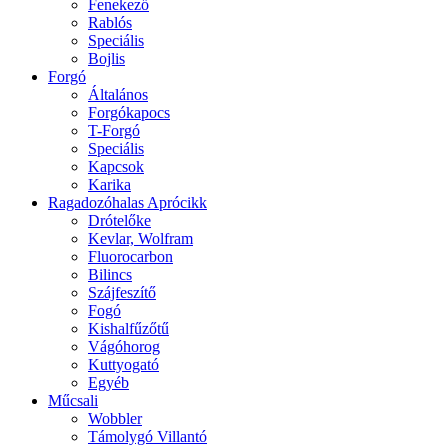
Fenekező
Rablós
Speciális
Bojlis
Forgó
Általános
Forgókapocs
T-Forgó
Speciális
Kapcsok
Karika
Ragadozóhalas Aprócikk
Drótelőke
Kevlar, Wolfram
Fluorocarbon
Bilincs
Szájfeszítő
Fogó
Kishalfűzőtű
Vágóhorog
Kuttyogató
Egyéb
Műcsali
Wobbler
Támolygó Villantó