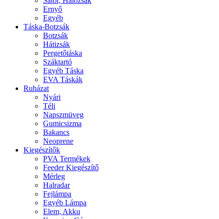
Sátor, Hálózsák
Ernyő
Egyéb
Táska-Botzsák
Botzsák
Hátizsák
Pergetőtáska
Száktartó
Egyéb Táska
EVA Táskák
Ruházat
Nyári
Téli
Napszmüveg
Gumicsizma
Bakancs
Neoprene
Kiegészítők
PVA Termékek
Feeder Kiegészítő
Mérleg
Halradar
Fejlámpa
Egyéb Lámpa
Elem, Akku