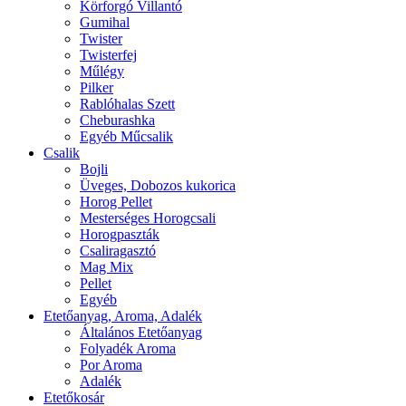
Körforgó Villantó
Gumihal
Twister
Twisterfej
Műlégy
Pilker
Rablóhalas Szett
Cheburashka
Egyéb Műcsalik
Csalik
Bojli
Üveges, Dobozos kukorica
Horog Pellet
Mesterséges Horogcsali
Horogpaszták
Csaliragasztó
Mag Mix
Pellet
Egyéb
Etetőanyag, Aroma, Adalék
Általános Etetőanyag
Folyadék Aroma
Por Aroma
Adalék
Etetőkosár