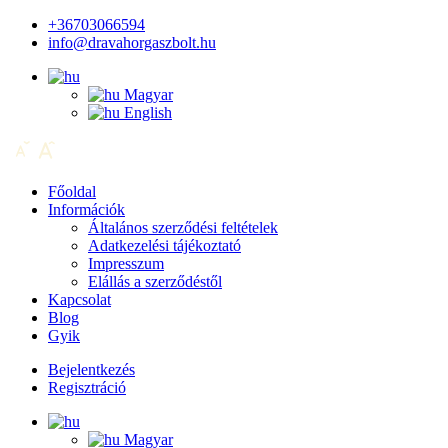
+36703066594
info@dravahorgaszbolt.hu
Magyar
English
Főoldal
Információk
Általános szerződési feltételek
Adatkezelési tájékoztató
Impresszum
Elállás a szerződéstől
Kapcsolat
Blog
Gyik
Bejelentkezés
Regisztráció
Magyar