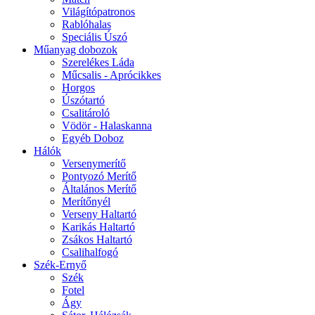
Világítópatronos
Rablóhalas
Speciális Úszó
Műanyag dobozok
Szerelékes Láda
Műcsalis - Aprócikkes
Horgos
Úszótartó
Csalitároló
Vödör - Halaskanna
Egyéb Doboz
Hálók
Versenymerítő
Pontyozó Merítő
Általános Merítő
Merítőnyél
Verseny Haltartó
Karikás Haltartó
Zsákos Haltartó
Csalihalfogó
Szék-Ernyő
Szék
Fotel
Ágy