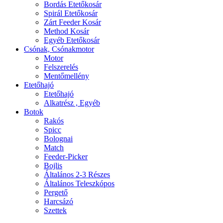
Bordás Etetőkosár
Spirál Etetőkosár
Zárt Feeder Kosár
Method Kosár
Egyéb Etetőkosár
Csónak, Csónakmotor
Motor
Felszerelés
Mentőmellény
Etetőhajó
Etetőhajó
Alkatrész , Egyéb
Botok
Rakós
Spicc
Bolognai
Match
Feeder-Picker
Bojlis
Általános 2-3 Részes
Általános Teleszkópos
Pergető
Harcsázó
Szettek