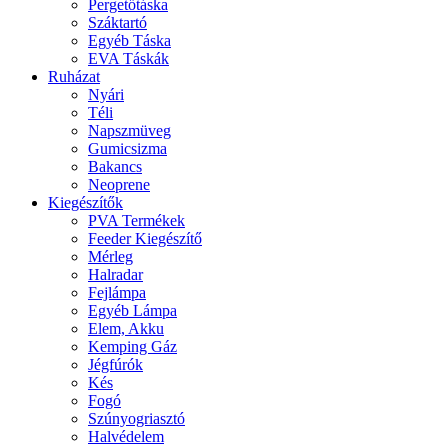
Pergetőtáska
Száktartó
Egyéb Táska
EVA Táskák
Ruházat
Nyári
Téli
Napszmüveg
Gumicsizma
Bakancs
Neoprene
Kiegészítők
PVA Termékek
Feeder Kiegészítő
Mérleg
Halradar
Fejlámpa
Egyéb Lámpa
Elem, Akku
Kemping Gáz
Jégfúrók
Kés
Fogó
Szúnyogriasztó
Halvédelem