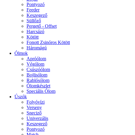
Pontyozó
Feeder
Keszegező
Süllőző
Pergető - Offset
Harcsázó
Kötött
Fonott Zsinóros Kötött
Háromágú
Ólmok
Apróólom
Végólom
Csúszóólom
Bojlisólom
Rablósólom
Ólomkészlet
Speciális Ólom
Úszók
Folyóvízi
Verseny
Sneciző
Univerzális
Keszegező
Pontyozó
Match