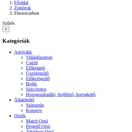
Főoldal
Zsinórok
Fluorocarbon
Szűrés
×
Kategóriák
Aprócikk
Világítópatron
Csúzli
Előketartó
Úszórögzítő
Előkerögzítő
Bojlis
Spiccbotos
Horogszabadító, bojlifúró, horogkötő,
Állateledel
Száraztáp
Konzerv
Orsók
Match Orsó
Pergető Orsó
Általános Orsó