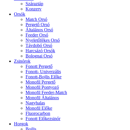
Száraztáp
Konzerv
Orsók
Match Orsó
Pergető Orsó
Általános Orsó
Feeder Orsó
Nyeletőfékes Orsó
Távdobó Orsó
Harcsázó Orsók
Bolognai Orsó
Zsinórok
Fonott Pergető
Fonott- Univerzális
Fonott-Bojlis Előke
Monofil Pergető
Monofil Pontyozó
Monofil Feeder-Match
Monofil Általános
Nagyhalas
Monofil Előke
Fluorocarbon
Fonott Előkezsinór
Horgok
Bojlis