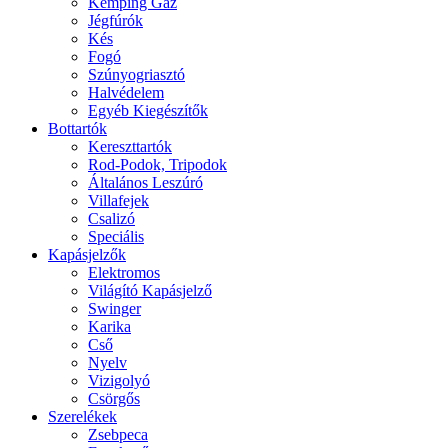
Kemping Gáz
Jégfúrók
Kés
Fogó
Szúnyogriasztó
Halvédelem
Egyéb Kiegészítők
Bottartók
Kereszttartók
Rod-Podok, Tripodok
Általános Leszúró
Villafejek
Csalizó
Speciális
Kapásjelzők
Elektromos
Világító Kapásjelző
Swinger
Karika
Cső
Nyelv
Vizigolyó
Csörgős
Szerelékek
Zsebpeca