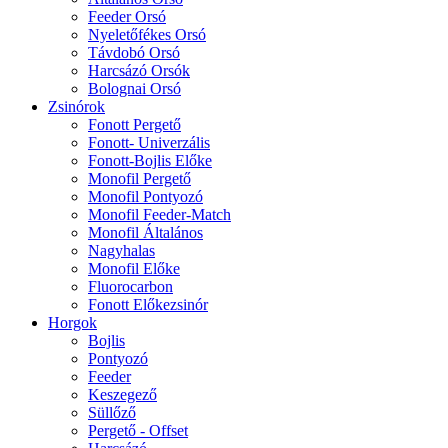
Feeder Orsó
Nyeletőfékes Orsó
Távdobó Orsó
Harcsázó Orsók
Bolognai Orsó
Zsinórok
Fonott Pergető
Fonott- Univerzális
Fonott-Bojlis Előke
Monofil Pergető
Monofil Pontyozó
Monofil Feeder-Match
Monofil Általános
Nagyhalas
Monofil Előke
Fluorocarbon
Fonott Előkezsinór
Horgok
Bojlis
Pontyozó
Feeder
Keszegező
Süllőző
Pergető - Offset