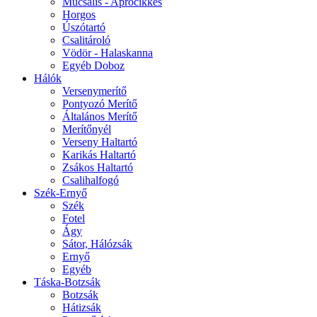
Műcsalis - Aprócikkes
Horgos
Úszótartó
Csalitároló
Vödör - Halaskanna
Egyéb Doboz
Hálók
Versenymerítő
Pontyozó Merítő
Általános Merítő
Merítőnyél
Verseny Haltartó
Karikás Haltartó
Zsákos Haltartó
Csalihalfogó
Szék-Ernyő
Szék
Fotel
Ágy
Sátor, Hálózsák
Ernyő
Egyéb
Táska-Botzsák
Botzsák
Hátizsák