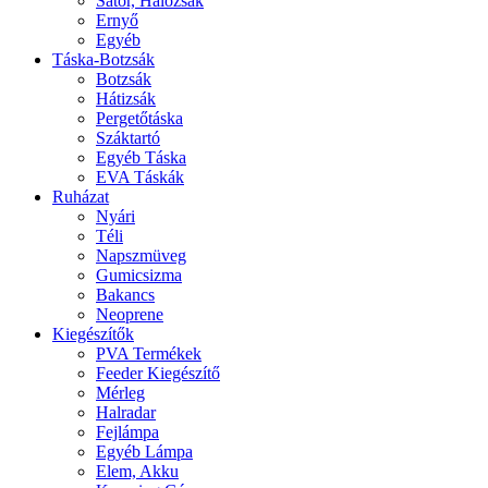
Sátor, Hálózsák
Ernyő
Egyéb
Táska-Botzsák
Botzsák
Hátizsák
Pergetőtáska
Száktartó
Egyéb Táska
EVA Táskák
Ruházat
Nyári
Téli
Napszmüveg
Gumicsizma
Bakancs
Neoprene
Kiegészítők
PVA Termékek
Feeder Kiegészítő
Mérleg
Halradar
Fejlámpa
Egyéb Lámpa
Elem, Akku