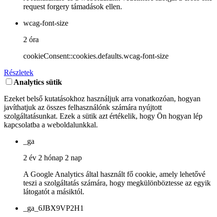
request forgery támadások ellen.
wcag-font-size
2 óra
cookieConsent::cookies.defaults.wcag-font-size
Részletek
Analytics sütik
Ezeket belső kutatásokhoz használjuk arra vonatkozóan, hogyan
javíthatjuk az összes felhasználónk számára nyújtott
szolgáltatásunkat. Ezek a sütik azt értékelik, hogy Ön hogyan lép
kapcsolatba a weboldalunkkal.
_ga
2 év 2 hónap 2 nap
A Google Analytics által használt fő cookie, amely lehetővé
teszi a szolgáltatás számára, hogy megkülönböztesse az egyik
látogatót a másiktól.
_ga_6JBX9VP2H1