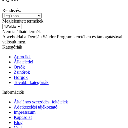
Rendezés:
Megjelenített termékek:
Nem található termék
A weboldal a Demján Sándor Program keretében és támogatásával
valósult meg.
Kategóriák
Aprócikk
Állateledel
Orsók
Zsinórok
Horgok
További kategóriák
Információk
Általános szerződési feltételek
Adatkezelési tájékoztató
Impresszum
Kapcsolat
Blog
Gyik