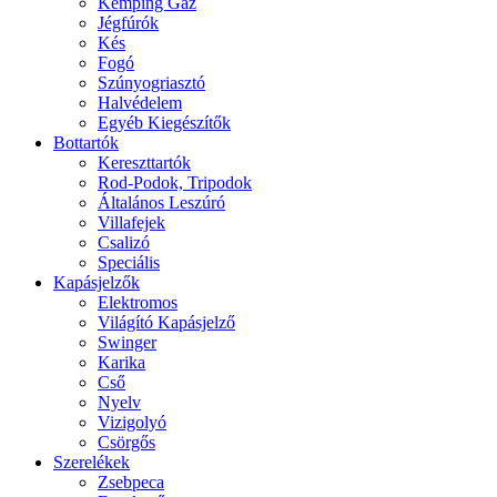
Kemping Gáz
Jégfúrók
Kés
Fogó
Szúnyogriasztó
Halvédelem
Egyéb Kiegészítők
Bottartók
Kereszttartók
Rod-Podok, Tripodok
Általános Leszúró
Villafejek
Csalizó
Speciális
Kapásjelzők
Elektromos
Világító Kapásjelző
Swinger
Karika
Cső
Nyelv
Vizigolyó
Csörgős
Szerelékek
Zsebpeca