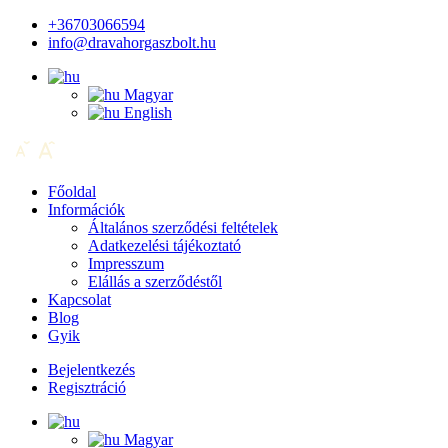
+36703066594
info@dravahorgaszbolt.hu
Magyar
English
Főoldal
Információk
Általános szerződési feltételek
Adatkezelési tájékoztató
Impresszum
Elállás a szerződéstől
Kapcsolat
Blog
Gyik
Bejelentkezés
Regisztráció
Magyar