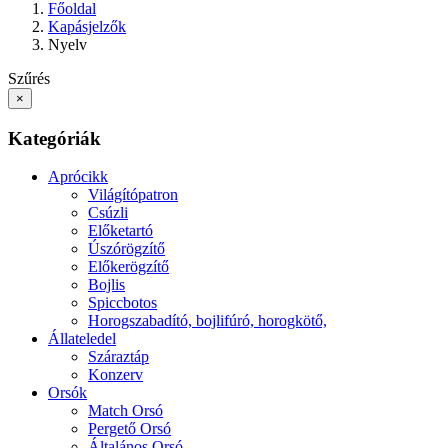
Főoldal
Kapásjelzők
Nyelv
Szűrés
×
Kategóriák
Aprócikk
Világítópatron
Csúzli
Előketartó
Úszórögzítő
Előkerögzítő
Bojlis
Spiccbotos
Horogszabadító, bojlifúró, horogkötő,
Állateledel
Száraztáp
Konzerv
Orsók
Match Orsó
Pergető Orsó
Általános Orsó