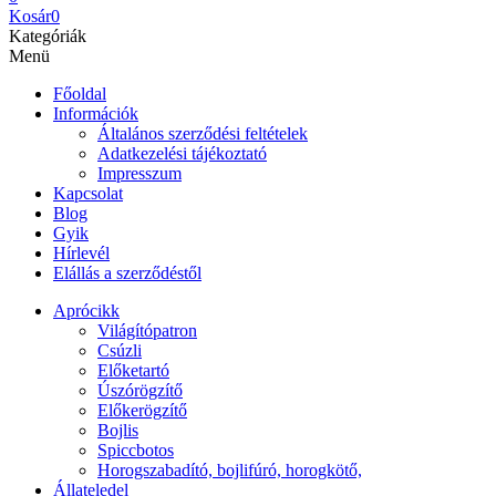
Kosár
0
Kategóriák
Menü
Főoldal
Információk
Általános szerződési feltételek
Adatkezelési tájékoztató
Impresszum
Kapcsolat
Blog
Gyik
Hírlevél
Elállás a szerződéstől
Aprócikk
Világítópatron
Csúzli
Előketartó
Úszórögzítő
Előkerögzítő
Bojlis
Spiccbotos
Horogszabadító, bojlifúró, horogkötő,
Állateledel