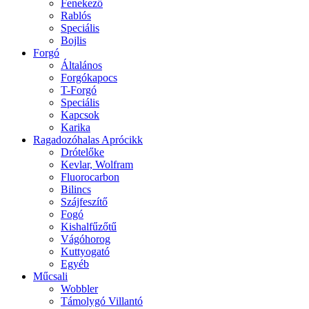
Fenekező
Rablós
Speciális
Bojlis
Forgó
Általános
Forgókapocs
T-Forgó
Speciális
Kapcsok
Karika
Ragadozóhalas Aprócikk
Drótelőke
Kevlar, Wolfram
Fluorocarbon
Bilincs
Szájfeszítő
Fogó
Kishalfűzőtű
Vágóhorog
Kuttyogató
Egyéb
Műcsali
Wobbler
Támolygó Villantó