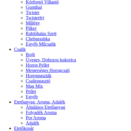
Körforgó Villantó
Gumihal
Twister
Twisterfej
Műlégy
Pilker
Rablóhalas Szett
Cheburashka
Egyéb Műcsalik
Csalik
Bojli
Üveges, Dobozos kukorica
Horog Pellet
Mesterséges Horogcsali
Horogpaszták
Csaliragasztó
Mag Mix
Pellet
Egyéb
Etetőanyag, Aroma, Adalék
Általános Etetőanyag
Folyadék Aroma
Por Aroma
Adalék
Etetőkosár