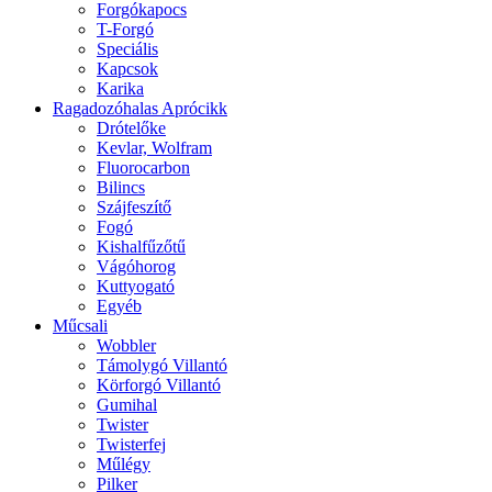
Forgókapocs
T-Forgó
Speciális
Kapcsok
Karika
Ragadozóhalas Aprócikk
Drótelőke
Kevlar, Wolfram
Fluorocarbon
Bilincs
Szájfeszítő
Fogó
Kishalfűzőtű
Vágóhorog
Kuttyogató
Egyéb
Műcsali
Wobbler
Támolygó Villantó
Körforgó Villantó
Gumihal
Twister
Twisterfej
Műlégy
Pilker