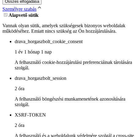
Összes elfogadása
Személyre szabás
Alapvető sütik
Vannak olyan sütik, amelyek szükségesek bizonyos weboldalak
működéséhez. Emiatt nincs szükség az Ön hozzájárulására.
drava_horgaszbolt_cookie_consent
1 év 1 hónap 1 nap
A felhasználó cookie-hozzájárulási preferenciáinak tárolására
szolgál.
drava_horgaszbolt_session
2 óra
A felhasználó böngészési munkamenetének azonosítására
szolgál.
XSRF-TOKEN
2 óra
A felhasználó és a weboldalunk védelmére szolgál a cross-site