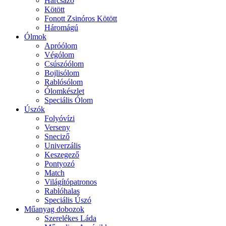
Harcsázó
Kötött
Fonott Zsinóros Kötött
Háromágú
Ólmok
Apróólom
Végólom
Csúszóólom
Bojlisólom
Rablósólom
Ólomkészlet
Speciális Ólom
Úszók
Folyóvízi
Verseny
Sneciző
Univerzális
Keszegező
Pontyozó
Match
Világítópatronos
Rablóhalas
Speciális Úszó
Műanyag dobozok
Szerelékes Láda