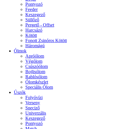
Pontyozó
Feeder
Keszegező
Süllőző
Pergető - Offset
Harcsázó
Kötött
Fonott Zsinóros Kötött
Háromágú
Ólmok
Apróólom
Végólom
Csúszóólom
Bojlisólom
Rablósólom
Ólomkészlet
Speciális Ólom
Úszók
Folyóvízi
Verseny
Sneciző
Univerzális
Keszegező
Pontyozó
Match