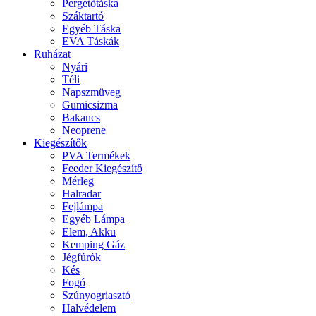
Pergetőtáska
Száktartó
Egyéb Táska
EVA Táskák
Ruházat
Nyári
Téli
Napszmüveg
Gumicsizma
Bakancs
Neoprene
Kiegészítők
PVA Termékek
Feeder Kiegészítő
Mérleg
Halradar
Fejlámpa
Egyéb Lámpa
Elem, Akku
Kemping Gáz
Jégfúrók
Kés
Fogó
Szúnyogriasztó
Halvédelem