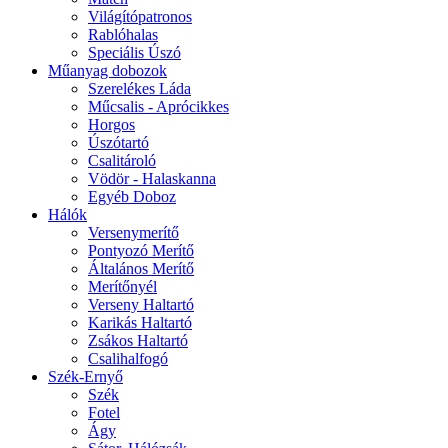
Világítópatronos
Rablóhalas
Speciális Úszó
Műanyag dobozok
Szerelékes Láda
Műcsalis - Aprócikkes
Horgos
Úszótartó
Csalitároló
Vödör - Halaskanna
Egyéb Doboz
Hálók
Versenymerítő
Pontyozó Merítő
Általános Merítő
Merítőnyél
Verseny Haltartó
Karikás Haltartó
Zsákos Haltartó
Csalihalfogó
Szék-Ernyő
Szék
Fotel
Ágy