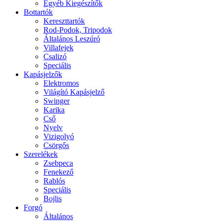
Egyéb Kiegészítők
Bottartók
Kereszttartók
Rod-Podok, Tripodok
Általános Leszúró
Villafejek
Csalizó
Speciális
Kapásjelzők
Elektromos
Világító Kapásjelző
Swinger
Karika
Cső
Nyelv
Vizigolyó
Csörgős
Szerelékek
Zsebpeca
Fenekező
Rablós
Speciális
Bojlis
Forgó
Általános