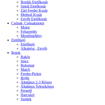
Bordás Etetőkosár
Spirál Etetőkosár
Zárt Feeder Kosár
Method Kosár
Egyéb Etetőkosár
Csónak, Csónakmotor
Motor
Felszerelés
Mentőmellény
Etetőhajó
Etetőhajó
Alkatrész , Egyéb
Botok
Rakós
Spicc
Bolognai
Match
Feeder-Picker
Bojlis
Általános 2-3 Részes
Általános Teleszkópos
Pergető
Harcsázó
Szettek