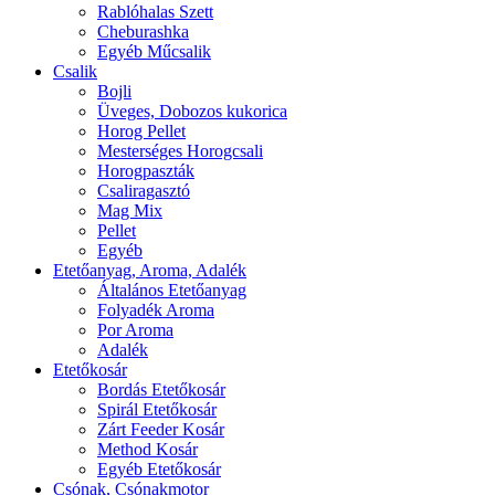
Rablóhalas Szett
Cheburashka
Egyéb Műcsalik
Csalik
Bojli
Üveges, Dobozos kukorica
Horog Pellet
Mesterséges Horogcsali
Horogpaszták
Csaliragasztó
Mag Mix
Pellet
Egyéb
Etetőanyag, Aroma, Adalék
Általános Etetőanyag
Folyadék Aroma
Por Aroma
Adalék
Etetőkosár
Bordás Etetőkosár
Spirál Etetőkosár
Zárt Feeder Kosár
Method Kosár
Egyéb Etetőkosár
Csónak, Csónakmotor