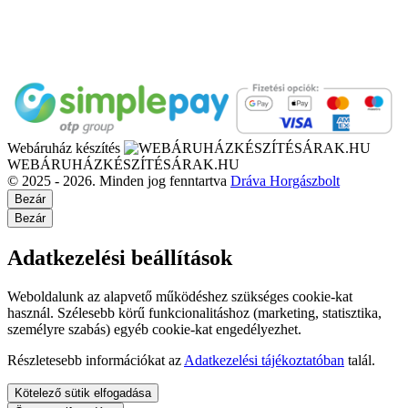
Webáruház készítés
WEBÁRUHÁZKÉSZÍTÉSÁRAK.HU
© 2025 - 2026. Minden jog fenntartva
Dráva Horgászbolt
Bezár
Bezár
Adatkezelési beállítások
Weboldalunk az alapvető működéshez szükséges cookie-kat
használ. Szélesebb körű funkcionalitáshoz (marketing, statisztika,
személyre szabás) egyéb cookie-kat engedélyezhet.
Részletesebb információkat az
Adatkezelési tájékoztatóban
talál.
Kötelező sütik elfogadása