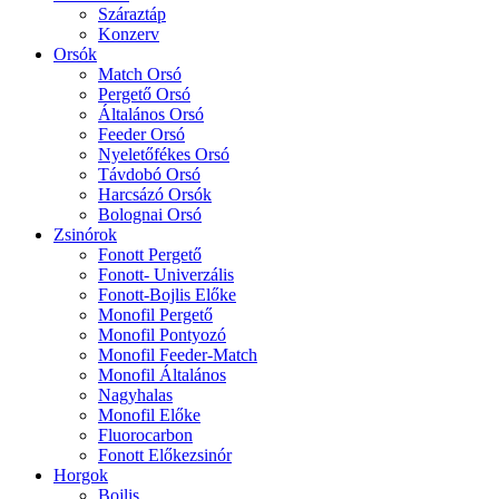
Száraztáp
Konzerv
Orsók
Match Orsó
Pergető Orsó
Általános Orsó
Feeder Orsó
Nyeletőfékes Orsó
Távdobó Orsó
Harcsázó Orsók
Bolognai Orsó
Zsinórok
Fonott Pergető
Fonott- Univerzális
Fonott-Bojlis Előke
Monofil Pergető
Monofil Pontyozó
Monofil Feeder-Match
Monofil Általános
Nagyhalas
Monofil Előke
Fluorocarbon
Fonott Előkezsinór
Horgok
Bojlis