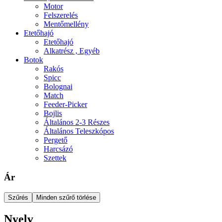
Motor
Felszerelés
Mentőmellény
Etetőhajó
Etetőhajó
Alkatrész , Egyéb
Botok
Rakós
Spicc
Bolognai
Match
Feeder-Picker
Bojlis
Általános 2-3 Részes
Általános Teleszkópos
Pergető
Harcsázó
Szettek
Ár
Szűrés
Minden szűrő törlése
Nyelv