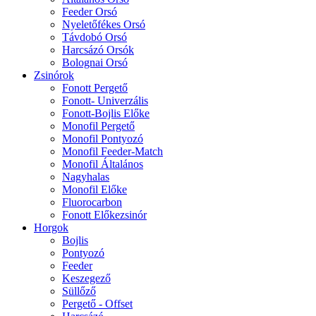
Feeder Orsó
Nyeletőfékes Orsó
Távdobó Orsó
Harcsázó Orsók
Bolognai Orsó
Zsinórok
Fonott Pergető
Fonott- Univerzális
Fonott-Bojlis Előke
Monofil Pergető
Monofil Pontyozó
Monofil Feeder-Match
Monofil Általános
Nagyhalas
Monofil Előke
Fluorocarbon
Fonott Előkezsinór
Horgok
Bojlis
Pontyozó
Feeder
Keszegező
Süllőző
Pergető - Offset