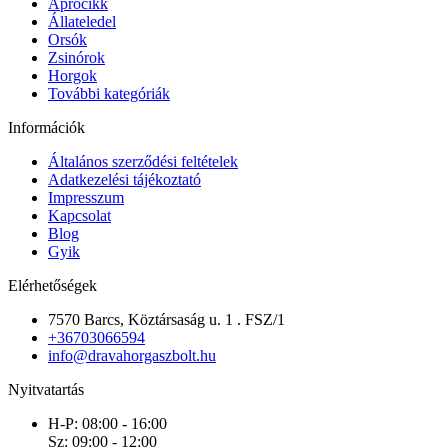
Aprócikk
Állateledel
Orsók
Zsinórok
Horgok
További kategóriák
Információk
Általános szerződési feltételek
Adatkezelési tájékoztató
Impresszum
Kapcsolat
Blog
Gyik
Elérhetőségek
7570 Barcs, Köztársaság u. 1 . FSZ/1
+36703066594
info@dravahorgaszbolt.hu
Nyitvatartás
H-P: 08:00 - 16:00
Sz: 09:00 - 12:00