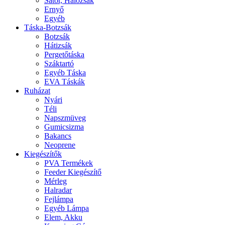
Sátor, Hálózsák
Ernyő
Egyéb
Táska-Botzsák
Botzsák
Hátizsák
Pergetőtáska
Száktartó
Egyéb Táska
EVA Táskák
Ruházat
Nyári
Téli
Napszmüveg
Gumicsizma
Bakancs
Neoprene
Kiegészítők
PVA Termékek
Feeder Kiegészítő
Mérleg
Halradar
Fejlámpa
Egyéb Lámpa
Elem, Akku