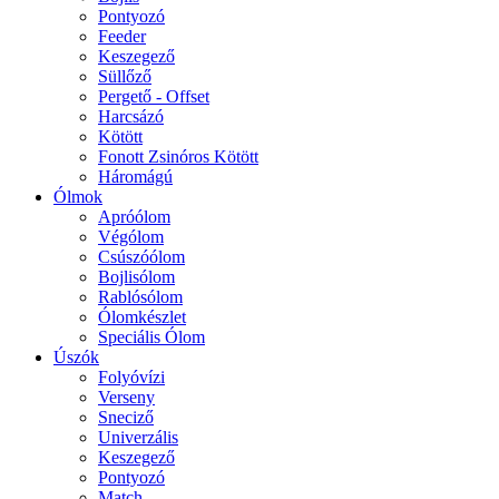
Pontyozó
Feeder
Keszegező
Süllőző
Pergető - Offset
Harcsázó
Kötött
Fonott Zsinóros Kötött
Háromágú
Ólmok
Apróólom
Végólom
Csúszóólom
Bojlisólom
Rablósólom
Ólomkészlet
Speciális Ólom
Úszók
Folyóvízi
Verseny
Sneciző
Univerzális
Keszegező
Pontyozó
Match