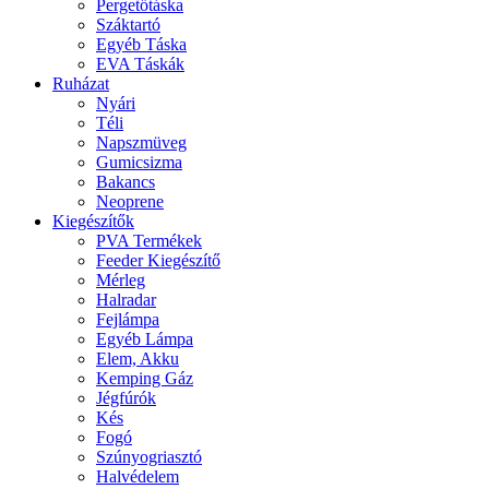
Pergetőtáska
Száktartó
Egyéb Táska
EVA Táskák
Ruházat
Nyári
Téli
Napszmüveg
Gumicsizma
Bakancs
Neoprene
Kiegészítők
PVA Termékek
Feeder Kiegészítő
Mérleg
Halradar
Fejlámpa
Egyéb Lámpa
Elem, Akku
Kemping Gáz
Jégfúrók
Kés
Fogó
Szúnyogriasztó
Halvédelem