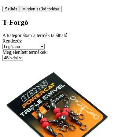
Szűrés
Minden szűrő törlése
T-Forgó
A kategóriában
3
termék található
Rendezés:
Megjelenített termékek: