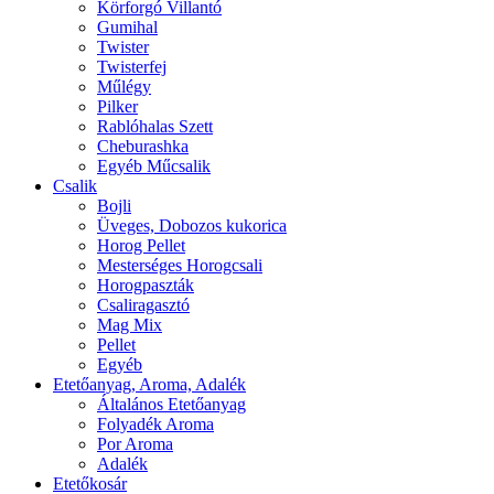
Körforgó Villantó
Gumihal
Twister
Twisterfej
Műlégy
Pilker
Rablóhalas Szett
Cheburashka
Egyéb Műcsalik
Csalik
Bojli
Üveges, Dobozos kukorica
Horog Pellet
Mesterséges Horogcsali
Horogpaszták
Csaliragasztó
Mag Mix
Pellet
Egyéb
Etetőanyag, Aroma, Adalék
Általános Etetőanyag
Folyadék Aroma
Por Aroma
Adalék
Etetőkosár