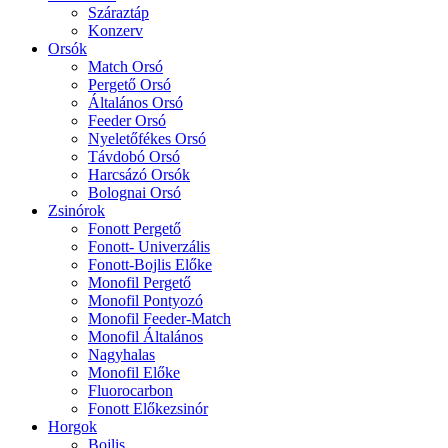
Száraztáp
Konzerv
Orsók
Match Orsó
Pergető Orsó
Általános Orsó
Feeder Orsó
Nyeletőfékes Orsó
Távdobó Orsó
Harcsázó Orsók
Bolognai Orsó
Zsinórok
Fonott Pergető
Fonott- Univerzális
Fonott-Bojlis Előke
Monofil Pergető
Monofil Pontyozó
Monofil Feeder-Match
Monofil Általános
Nagyhalas
Monofil Előke
Fluorocarbon
Fonott Előkezsinór
Horgok
Bojlis