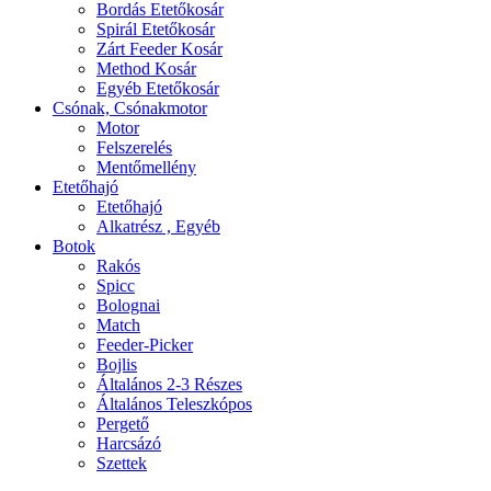
Bordás Etetőkosár
Spirál Etetőkosár
Zárt Feeder Kosár
Method Kosár
Egyéb Etetőkosár
Csónak, Csónakmotor
Motor
Felszerelés
Mentőmellény
Etetőhajó
Etetőhajó
Alkatrész , Egyéb
Botok
Rakós
Spicc
Bolognai
Match
Feeder-Picker
Bojlis
Általános 2-3 Részes
Általános Teleszkópos
Pergető
Harcsázó
Szettek