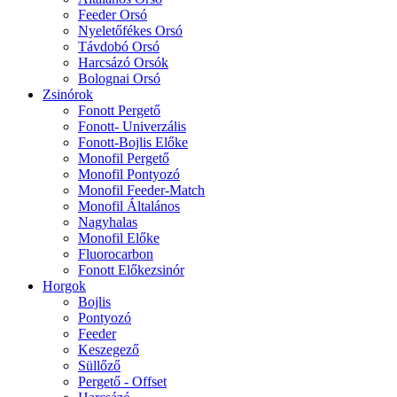
Feeder Orsó
Nyeletőfékes Orsó
Távdobó Orsó
Harcsázó Orsók
Bolognai Orsó
Zsinórok
Fonott Pergető
Fonott- Univerzális
Fonott-Bojlis Előke
Monofil Pergető
Monofil Pontyozó
Monofil Feeder-Match
Monofil Általános
Nagyhalas
Monofil Előke
Fluorocarbon
Fonott Előkezsinór
Horgok
Bojlis
Pontyozó
Feeder
Keszegező
Süllőző
Pergető - Offset