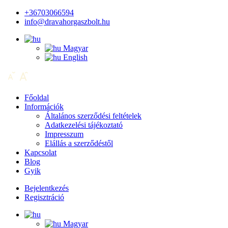
+36703066594
info@dravahorgaszbolt.hu
Magyar
English
Főoldal
Információk
Általános szerződési feltételek
Adatkezelési tájékoztató
Impresszum
Elállás a szerződéstől
Kapcsolat
Blog
Gyik
Bejelentkezés
Regisztráció
Magyar