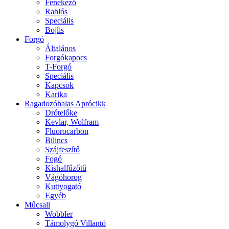
Fenekező
Rablós
Speciális
Bojlis
Forgó
Általános
Forgókapocs
T-Forgó
Speciális
Kapcsok
Karika
Ragadozóhalas Aprócikk
Drótelőke
Kevlar, Wolfram
Fluorocarbon
Bilincs
Szájfeszítő
Fogó
Kishalfűzőtű
Vágóhorog
Kuttyogató
Egyéb
Műcsali
Wobbler
Támolygó Villantó