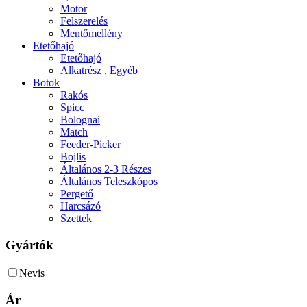
Motor
Felszerelés
Mentőmellény
Etetőhajó
Etetőhajó
Alkatrész , Egyéb
Botok
Rakós
Spicc
Bolognai
Match
Feeder-Picker
Bojlis
Általános 2-3 Részes
Általános Teleszkópos
Pergető
Harcsázó
Szettek
Gyártók
Nevis
Ár