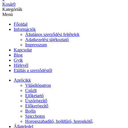
Kosár
0
Kategóriák
Menü
Főoldal
Információk
Általános szerződési feltételek
Adatkezelési tájékoztató
Impresszum
Kapcsolat
Blog
Gyik
Hírlevél
Elállás a szerződéstől
Aprócikk
Világítópatron
Csúzli
Előketartó
Úszórögzítő
Előkerögzítő
Bojlis
Spiccbotos
Horogszabadító, bojlifúró, horogkötő,
Állateledel