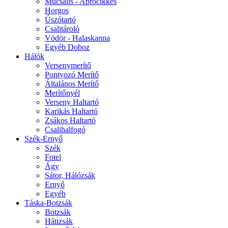
Műcsalis - Aprócikkes
Horgos
Úszótartó
Csalitároló
Vödör - Halaskanna
Egyéb Doboz
Hálók
Versenymerítő
Pontyozó Merítő
Általános Merítő
Merítőnyél
Verseny Haltartó
Karikás Haltartó
Zsákos Haltartó
Csalihalfogó
Szék-Ernyő
Szék
Fotel
Ágy
Sátor, Hálózsák
Ernyő
Egyéb
Táska-Botzsák
Botzsák
Hátizsák