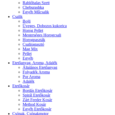
Rablóhalas Szett
Cheburashka
Egyéb Műcsalik
Csalik
Bojli
Üveges, Dobozos kukorica
Horog Pellet
Mesterséges Horogcsali
Horogpaszták
Csaliragasztó
Mag Mix
Pellet
Egyéb
Etetőanyag, Aroma, Adalék
Általános Etetőanyag
Folyadék Aroma
Por Aroma
Adalék
Etetőkosár
Bordás Etetőkosár
Spirál Etetőkosár
Zárt Feeder Kosár
Method Kosár
Egyéb Etetőkosár
Csónak, Csónakmotor