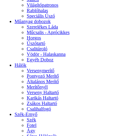
Világítópatronos
Rablóhalas
Speciális Úszó
Műanyag dobozok
Szerelékes Láda
Műcsalis - Aprócikkes
Horgos
Úszótartó
Csalitároló
Vödör - Halaskanna
Egyéb Doboz
Hálók
Versenymerítő
Pontyozó Merítő
Általános Merítő
Merítőnyél
Verseny Haltartó
Karikás Haltartó
Zsákos Haltartó
Csalihalfogó
Szék-Ernyő
Szék
Fotel
Ágy