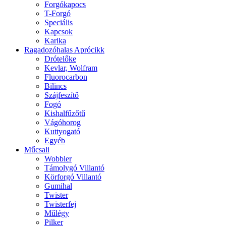
Forgókapocs
T-Forgó
Speciális
Kapcsok
Karika
Ragadozóhalas Aprócikk
Drótelőke
Kevlar, Wolfram
Fluorocarbon
Bilincs
Szájfeszítő
Fogó
Kishalfűzőtű
Vágóhorog
Kuttyogató
Egyéb
Műcsali
Wobbler
Támolygó Villantó
Körforgó Villantó
Gumihal
Twister
Twisterfej
Műlégy
Pilker