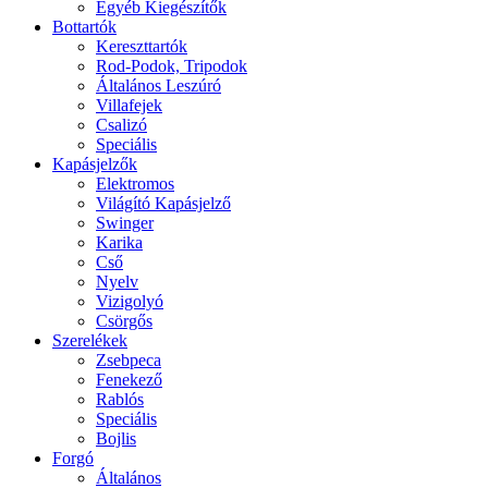
Egyéb Kiegészítők
Bottartók
Kereszttartók
Rod-Podok, Tripodok
Általános Leszúró
Villafejek
Csalizó
Speciális
Kapásjelzők
Elektromos
Világító Kapásjelző
Swinger
Karika
Cső
Nyelv
Vizigolyó
Csörgős
Szerelékek
Zsebpeca
Fenekező
Rablós
Speciális
Bojlis
Forgó
Általános