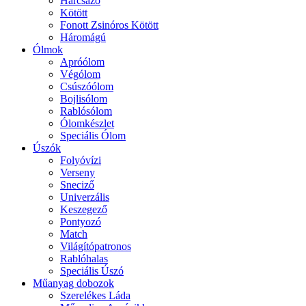
Harcsázó
Kötött
Fonott Zsinóros Kötött
Háromágú
Ólmok
Apróólom
Végólom
Csúszóólom
Bojlisólom
Rablósólom
Ólomkészlet
Speciális Ólom
Úszók
Folyóvízi
Verseny
Sneciző
Univerzális
Keszegező
Pontyozó
Match
Világítópatronos
Rablóhalas
Speciális Úszó
Műanyag dobozok
Szerelékes Láda