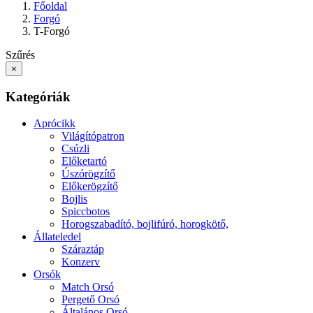
Főoldal
Forgó
T-Forgó
Szűrés
×
Kategóriák
Aprócikk
Világítópatron
Csúzli
Előketartó
Úszórögzítő
Előkerögzítő
Bojlis
Spiccbotos
Horogszabadító, bojlifúró, horogkötő,
Állateledel
Száraztáp
Konzerv
Orsók
Match Orsó
Pergető Orsó
Általános Orsó