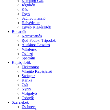
Kemping Gáz
Jégfúrók
Kés
Fogó
Szúnyogriasztó
Halvédelem
Egyéb Kiegészítők
Bottartók
Kereszttartók
Rod-Podok, Tripodok
Általános Leszúró
Villafejek
Csalizó
Speciális
Kapásjelzők
Elektromos
Világító Kapásjelző
Swinger
Karika
Cső
Nyelv
Vizigolyó
Csörgős
Szerelékek
Zsebpeca