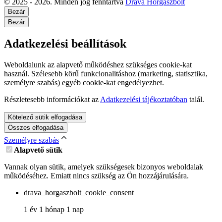
© 2025 - 2026. Minden jog fenntartva
Dráva Horgászbolt
Bezár
Bezár
Adatkezelési beállítások
Weboldalunk az alapvető működéshez szükséges cookie-kat
használ. Szélesebb körű funkcionalitáshoz (marketing, statisztika,
személyre szabás) egyéb cookie-kat engedélyezhet.
Részletesebb információkat az
Adatkezelési tájékoztatóban
talál.
Kötelező sütik elfogadása
Összes elfogadása
Személyre szabás
Alapvető sütik
Vannak olyan sütik, amelyek szükségesek bizonyos weboldalak
működéséhez. Emiatt nincs szükség az Ön hozzájárulására.
drava_horgaszbolt_cookie_consent
1 év 1 hónap 1 nap