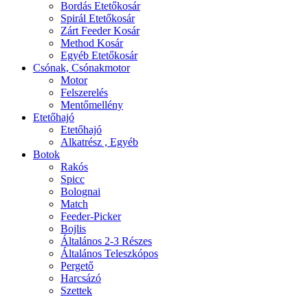
Bordás Etetőkosár
Spirál Etetőkosár
Zárt Feeder Kosár
Method Kosár
Egyéb Etetőkosár
Csónak, Csónakmotor
Motor
Felszerelés
Mentőmellény
Etetőhajó
Etetőhajó
Alkatrész , Egyéb
Botok
Rakós
Spicc
Bolognai
Match
Feeder-Picker
Bojlis
Általános 2-3 Részes
Általános Teleszkópos
Pergető
Harcsázó
Szettek