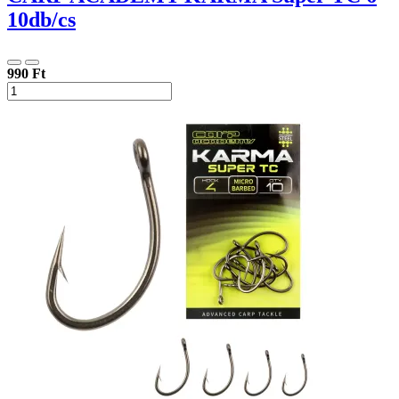
10db/cs
990 Ft