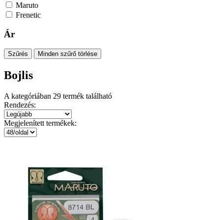
Maruto
Frenetic
Ár
Szűrés
Minden szűrő törlése
Bojlis
A kategóriában
29
termék található
Rendezés:
Megjelenített termékek: