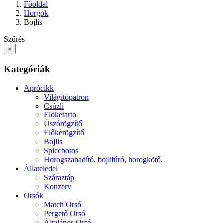
Főoldal
Horgok
Bojlis
Szűrés
×
Kategóriák
Aprócikk
Világítópatron
Csúzli
Előketartó
Úszórögzítő
Előkerögzítő
Bojlis
Spiccbotos
Horogszabadító, bojlifúró, horogkötő,
Állateledel
Száraztáp
Konzerv
Orsók
Match Orsó
Pergető Orsó
Általános Orsó