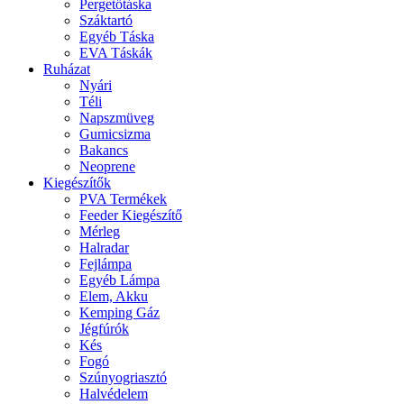
Pergetőtáska
Száktartó
Egyéb Táska
EVA Táskák
Ruházat
Nyári
Téli
Napszmüveg
Gumicsizma
Bakancs
Neoprene
Kiegészítők
PVA Termékek
Feeder Kiegészítő
Mérleg
Halradar
Fejlámpa
Egyéb Lámpa
Elem, Akku
Kemping Gáz
Jégfúrók
Kés
Fogó
Szúnyogriasztó
Halvédelem