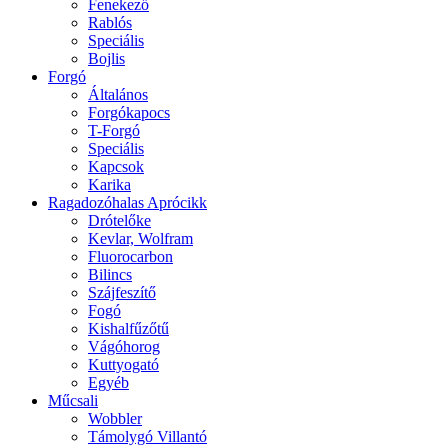
Fenekező
Rablós
Speciális
Bojlis
Forgó
Általános
Forgókapocs
T-Forgó
Speciális
Kapcsok
Karika
Ragadozóhalas Aprócikk
Drótelőke
Kevlar, Wolfram
Fluorocarbon
Bilincs
Szájfeszítő
Fogó
Kishalfűzőtű
Vágóhorog
Kuttyogató
Egyéb
Műcsali
Wobbler
Támolygó Villantó