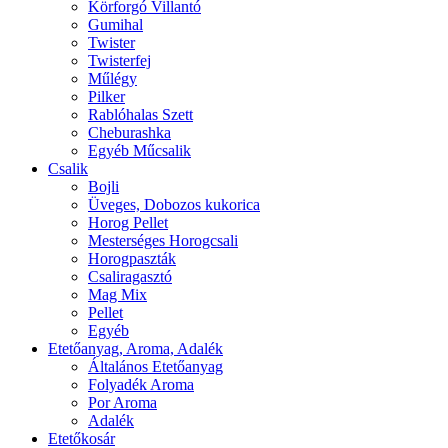
Körforgó Villantó
Gumihal
Twister
Twisterfej
Műlégy
Pilker
Rablóhalas Szett
Cheburashka
Egyéb Műcsalik
Csalik
Bojli
Üveges, Dobozos kukorica
Horog Pellet
Mesterséges Horogcsali
Horogpaszták
Csaliragasztó
Mag Mix
Pellet
Egyéb
Etetőanyag, Aroma, Adalék
Általános Etetőanyag
Folyadék Aroma
Por Aroma
Adalék
Etetőkosár