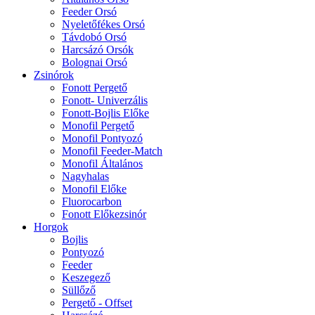
Feeder Orsó
Nyeletőfékes Orsó
Távdobó Orsó
Harcsázó Orsók
Bolognai Orsó
Zsinórok
Fonott Pergető
Fonott- Univerzális
Fonott-Bojlis Előke
Monofil Pergető
Monofil Pontyozó
Monofil Feeder-Match
Monofil Általános
Nagyhalas
Monofil Előke
Fluorocarbon
Fonott Előkezsinór
Horgok
Bojlis
Pontyozó
Feeder
Keszegező
Süllőző
Pergető - Offset