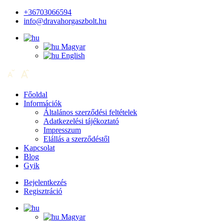
+36703066594
info@dravahorgaszbolt.hu
Magyar
English
Főoldal
Információk
Általános szerződési feltételek
Adatkezelési tájékoztató
Impresszum
Elállás a szerződéstől
Kapcsolat
Blog
Gyik
Bejelentkezés
Regisztráció
Magyar