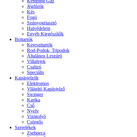
Kemping Gáz
Jégfúrók
Kés
Fogó
Szúnyogriasztó
Halvédelem
Egyéb Kiegészítők
Bottartók
Kereszttartók
Rod-Podok, Tripodok
Általános Leszúró
Villafejek
Csalizó
Speciális
Kapásjelzők
Elektromos
Világító Kapásjelző
Swinger
Karika
Cső
Nyelv
Vizigolyó
Csörgős
Szerelékek
Zsebpeca