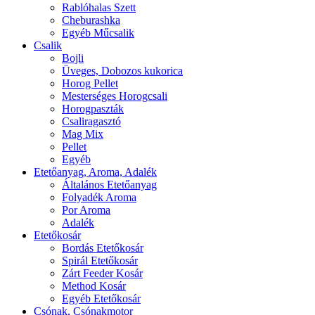
Rablóhalas Szett
Cheburashka
Egyéb Műcsalik
Csalik
Bojli
Üveges, Dobozos kukorica
Horog Pellet
Mesterséges Horogcsali
Horogpaszták
Csaliragasztó
Mag Mix
Pellet
Egyéb
Etetőanyag, Aroma, Adalék
Általános Etetőanyag
Folyadék Aroma
Por Aroma
Adalék
Etetőkosár
Bordás Etetőkosár
Spirál Etetőkosár
Zárt Feeder Kosár
Method Kosár
Egyéb Etetőkosár
Csónak, Csónakmotor