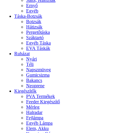
Sátor, Hálózsák
Ernyő
Egyéb
Táska-Botzsák
Botzsák
Hátizsák
Pergetőtáska
Száktartó
Egyéb Táska
EVA Táskák
Ruházat
Nyári
Téli
Napszmüveg
Gumicsizma
Bakancs
Neoprene
Kiegészítők
PVA Termékek
Feeder Kiegészítő
Mérleg
Halradar
Fejlámpa
Egyéb Lámpa
Elem, Akku