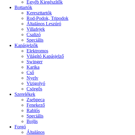
Egyéb Kiegészítők
Bottartók
Kereszttartók
Rod-Podok, Tripodok
Általános Leszúró
Villafejek
Csalizó
Speciális
Kapásjelzők
Elektromos
Világító Kapásjelző
Swinger
Karika
Cső
Nyelv
Vizigolyó
Csörgős
Szerelékek
Zsebpeca
Fenekező
Rablós
Speciális
Bojlis
Forgó
Általános