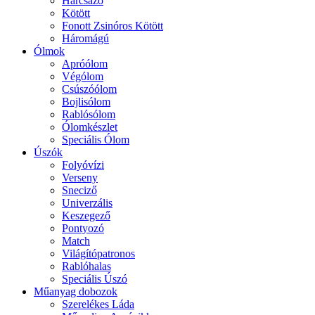
Harcsázó
Kötött
Fonott Zsinóros Kötött
Háromágú
Ólmok
Apróólom
Végólom
Csúszóólom
Bojlisólom
Rablósólom
Ólomkészlet
Speciális Ólom
Úszók
Folyóvízi
Verseny
Sneciző
Univerzális
Keszegező
Pontyozó
Match
Világítópatronos
Rablóhalas
Speciális Úszó
Műanyag dobozok
Szerelékes Láda