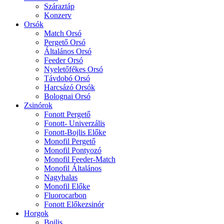
Száraztáp
Konzerv
Orsók
Match Orsó
Pergető Orsó
Általános Orsó
Feeder Orsó
Nyeletőfékes Orsó
Távdobó Orsó
Harcsázó Orsók
Bolognai Orsó
Zsinórok
Fonott Pergető
Fonott- Univerzális
Fonott-Bojlis Előke
Monofil Pergető
Monofil Pontyozó
Monofil Feeder-Match
Monofil Általános
Nagyhalas
Monofil Előke
Fluorocarbon
Fonott Előkezsinór
Horgok
Bojlis