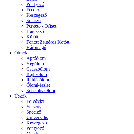
Pontyozó
Feeder
Keszegező
Süllőző
Pergető - Offset
Harcsázó
Kötött
Fonott Zsinóros Kötött
Háromágú
Ólmok
Apróólom
Végólom
Csúszóólom
Bojlisólom
Rablósólom
Ólomkészlet
Speciális Ólom
Úszók
Folyóvízi
Verseny
Sneciző
Univerzális
Keszegező
Pontyozó
Match