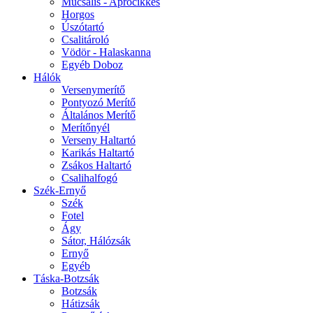
Műcsalis - Aprócikkes
Horgos
Úszótartó
Csalitároló
Vödör - Halaskanna
Egyéb Doboz
Hálók
Versenymerítő
Pontyozó Merítő
Általános Merítő
Merítőnyél
Verseny Haltartó
Karikás Haltartó
Zsákos Haltartó
Csalihalfogó
Szék-Ernyő
Szék
Fotel
Ágy
Sátor, Hálózsák
Ernyő
Egyéb
Táska-Botzsák
Botzsák
Hátizsák