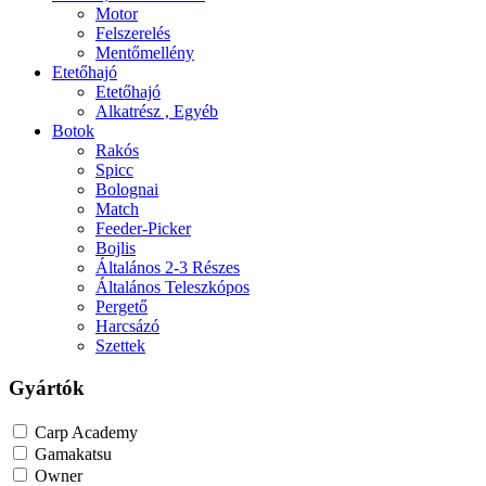
Motor
Felszerelés
Mentőmellény
Etetőhajó
Etetőhajó
Alkatrész , Egyéb
Botok
Rakós
Spicc
Bolognai
Match
Feeder-Picker
Bojlis
Általános 2-3 Részes
Általános Teleszkópos
Pergető
Harcsázó
Szettek
Gyártók
Carp Academy
Gamakatsu
Owner