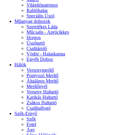
Világítópatronos
Rablóhalas
Speciális Úszó
Műanyag dobozok
Szerelékes Láda
Műcsalis - Aprócikkes
Horgos
Úszótartó
Csalitároló
Vödör - Halaskanna
Egyéb Doboz
Hálók
Versenymerítő
Pontyozó Merítő
Általános Merítő
Merítőnyél
Verseny Haltartó
Karikás Haltartó
Zsákos Haltartó
Csalihalfogó
Szék-Ernyő
Szék
Fotel
Ágy