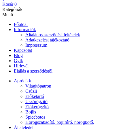
Kosár
0
Kategóriák
Menü
Főoldal
Információk
Általános szerződési feltételek
Adatkezelési tájékoztató
Impresszum
Kapcsolat
Blog
Gyik
Hírlevél
Elállás a szerződéstől
Aprócikk
Világítópatron
Csúzli
Előketartó
Úszórögzítő
Előkerögzítő
Bojlis
Spiccbotos
Horogszabadító, bojlifúró, horogkötő,
Állateledel