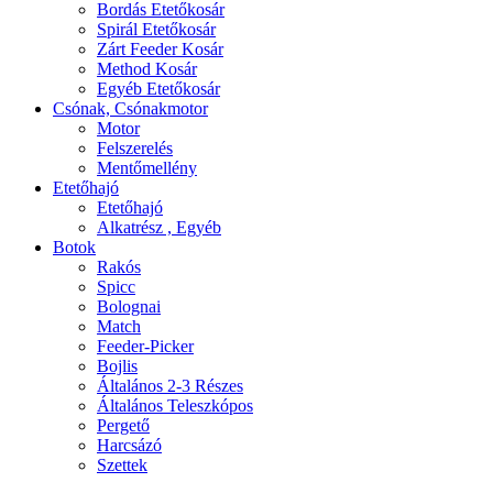
Bordás Etetőkosár
Spirál Etetőkosár
Zárt Feeder Kosár
Method Kosár
Egyéb Etetőkosár
Csónak, Csónakmotor
Motor
Felszerelés
Mentőmellény
Etetőhajó
Etetőhajó
Alkatrész , Egyéb
Botok
Rakós
Spicc
Bolognai
Match
Feeder-Picker
Bojlis
Általános 2-3 Részes
Általános Teleszkópos
Pergető
Harcsázó
Szettek