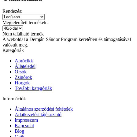
Rendezés:
Megjelenített termékek:
Nem található termék
A weboldal a Demján Sándor Program keretében és támogatásával
valósult meg.
Kategóriák
Aprócikk
Állateledel
Orsók
Zsinórok
Horgok
További kategóriák
Információk
Általános szerződési feltételek
Adatkezelési tájékoztató
Impresszum
Kapcsolat
Blog
Gyik