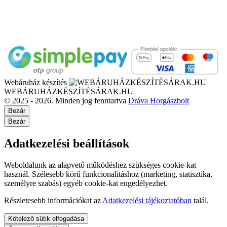
Webáruház készítés
WEBÁRUHÁZKÉSZÍTÉSÁRAK.HU
© 2025 - 2026. Minden jog fenntartva
Dráva Horgászbolt
Bezár
Bezár
Adatkezelési beállítások
Weboldalunk az alapvető működéshez szükséges cookie-kat
használ. Szélesebb körű funkcionalitáshoz (marketing, statisztika,
személyre szabás) egyéb cookie-kat engedélyezhet.
Részletesebb információkat az
Adatkezelési tájékoztatóban
talál.
Kötelező sütik elfogadása