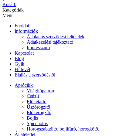
Kosár
0
Kategóriák
Menü
Főoldal
Információk
Általános szerződési feltételek
Adatkezelési tájékoztató
Impresszum
Kapcsolat
Blog
Gyik
Hírlevél
Elállás a szerződéstől
Aprócikk
Világítópatron
Csúzli
Előketartó
Úszórögzítő
Előkerögzítő
Bojlis
Spiccbotos
Horogszabadító, bojlifúró, horogkötő,
Állateledel