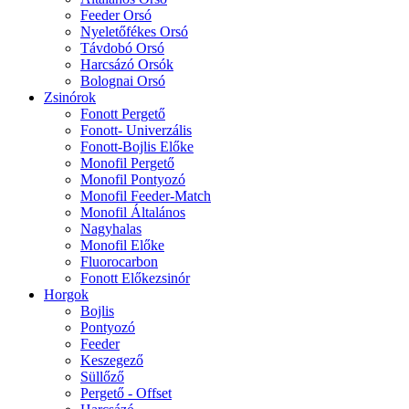
Feeder Orsó
Nyeletőfékes Orsó
Távdobó Orsó
Harcsázó Orsók
Bolognai Orsó
Zsinórok
Fonott Pergető
Fonott- Univerzális
Fonott-Bojlis Előke
Monofil Pergető
Monofil Pontyozó
Monofil Feeder-Match
Monofil Általános
Nagyhalas
Monofil Előke
Fluorocarbon
Fonott Előkezsinór
Horgok
Bojlis
Pontyozó
Feeder
Keszegező
Süllőző
Pergető - Offset