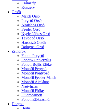
Száraztáp
Konzerv
Orsók
Match Orsó
Pergető Orsó
Általános Orsó
Feeder Orsó
Nyeletőfékes Orsó
Távdobó Orsó
Harcsázó Orsók
Bolognai Orsó
Zsinórok
Fonott Pergető
Fonott- Univerzális
Fonott-Bojlis Előke
Monofil Pergető
Monofil Pontyozó
Monofil Feeder-Match
Monofil Általános
Nagyhalas
Monofil Előke
Fluorocarbon
Fonott Előkezsinór
Horgok
Bojlis