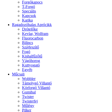
Forgókapocs
T-Forgó
Speciális
Kapcsok
Karika
Ragadozóhalas Aprócikk
Drótelőke
Kevlar, Wolfram
Fluorocarbon
Bilincs
Szájfeszítő
Fogó
Kishalfűzőtű
Vágóhorog
Kuttyogató
Egyéb
Műcsali
Wobbler
Támolygó Villantó
Körforgó Villantó
Gumihal
Twister
Twisterfej
Műlégy
Pilker