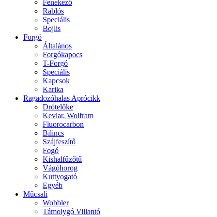
Fenekező
Rablós
Speciális
Bojlis
Forgó
Általános
Forgókapocs
T-Forgó
Speciális
Kapcsok
Karika
Ragadozóhalas Aprócikk
Drótelőke
Kevlar, Wolfram
Fluorocarbon
Bilincs
Szájfeszítő
Fogó
Kishalfűzőtű
Vágóhorog
Kuttyogató
Egyéb
Műcsali
Wobbler
Támolygó Villantó