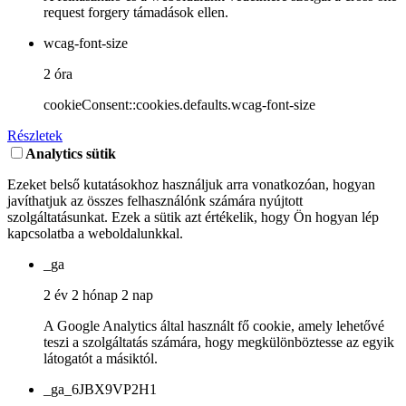
request forgery támadások ellen.
wcag-font-size
2 óra
cookieConsent::cookies.defaults.wcag-font-size
Részletek
Analytics sütik
Ezeket belső kutatásokhoz használjuk arra vonatkozóan, hogyan
javíthatjuk az összes felhasználónk számára nyújtott
szolgáltatásunkat. Ezek a sütik azt értékelik, hogy Ön hogyan lép
kapcsolatba a weboldalunkkal.
_ga
2 év 2 hónap 2 nap
A Google Analytics által használt fő cookie, amely lehetővé
teszi a szolgáltatás számára, hogy megkülönböztesse az egyik
látogatót a másiktól.
_ga_6JBX9VP2H1