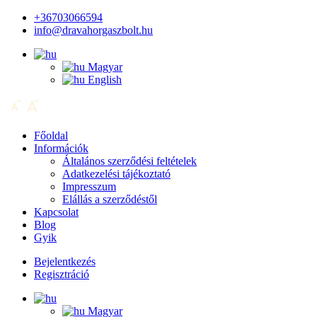
+36703066594
info@dravahorgaszbolt.hu
Magyar
English
Főoldal
Információk
Általános szerződési feltételek
Adatkezelési tájékoztató
Impresszum
Elállás a szerződéstől
Kapcsolat
Blog
Gyik
Bejelentkezés
Regisztráció
Magyar