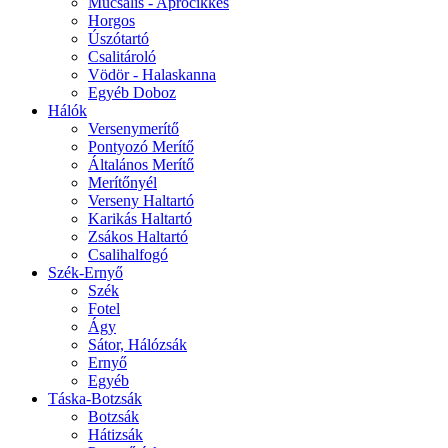
Műcsalis - Aprócikkes
Horgos
Úszótartó
Csalitároló
Vödör - Halaskanna
Egyéb Doboz
Hálók
Versenymerítő
Pontyozó Merítő
Általános Merítő
Merítőnyél
Verseny Haltartó
Karikás Haltartó
Zsákos Haltartó
Csalihalfogó
Szék-Ernyő
Szék
Fotel
Ágy
Sátor, Hálózsák
Ernyő
Egyéb
Táska-Botzsák
Botzsák
Hátizsák