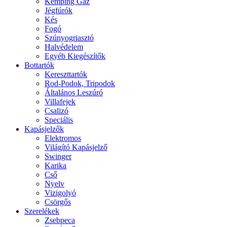
Kemping Gáz
Jégfúrók
Kés
Fogó
Szúnyogriasztó
Halvédelem
Egyéb Kiegészítők
Bottartók
Kereszttartók
Rod-Podok, Tripodok
Általános Leszúró
Villafejek
Csalizó
Speciális
Kapásjelzők
Elektromos
Világító Kapásjelző
Swinger
Karika
Cső
Nyelv
Vizigolyó
Csörgős
Szerelékek
Zsebpeca