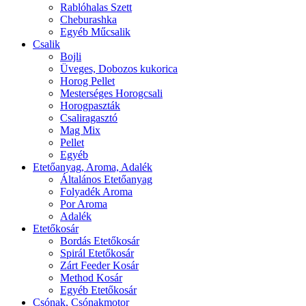
Rablóhalas Szett
Cheburashka
Egyéb Műcsalik
Csalik
Bojli
Üveges, Dobozos kukorica
Horog Pellet
Mesterséges Horogcsali
Horogpaszták
Csaliragasztó
Mag Mix
Pellet
Egyéb
Etetőanyag, Aroma, Adalék
Általános Etetőanyag
Folyadék Aroma
Por Aroma
Adalék
Etetőkosár
Bordás Etetőkosár
Spirál Etetőkosár
Zárt Feeder Kosár
Method Kosár
Egyéb Etetőkosár
Csónak, Csónakmotor