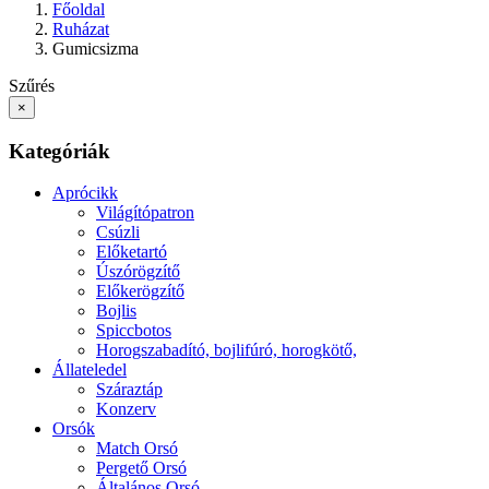
Főoldal
Ruházat
Gumicsizma
Szűrés
×
Kategóriák
Aprócikk
Világítópatron
Csúzli
Előketartó
Úszórögzítő
Előkerögzítő
Bojlis
Spiccbotos
Horogszabadító, bojlifúró, horogkötő,
Állateledel
Száraztáp
Konzerv
Orsók
Match Orsó
Pergető Orsó
Általános Orsó