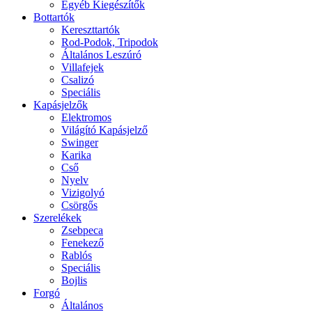
Egyéb Kiegészítők
Bottartók
Kereszttartók
Rod-Podok, Tripodok
Általános Leszúró
Villafejek
Csalizó
Speciális
Kapásjelzők
Elektromos
Világító Kapásjelző
Swinger
Karika
Cső
Nyelv
Vizigolyó
Csörgős
Szerelékek
Zsebpeca
Fenekező
Rablós
Speciális
Bojlis
Forgó
Általános