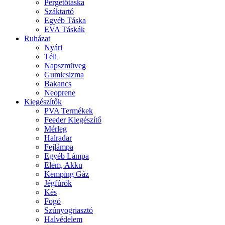
Pergetőtáska
Száktartó
Egyéb Táska
EVA Táskák
Ruházat
Nyári
Téli
Napszmüveg
Gumicsizma
Bakancs
Neoprene
Kiegészítők
PVA Termékek
Feeder Kiegészítő
Mérleg
Halradar
Fejlámpa
Egyéb Lámpa
Elem, Akku
Kemping Gáz
Jégfúrók
Kés
Fogó
Szúnyogriasztó
Halvédelem