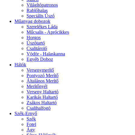
Világítópatronos
Rablóhalas
Speciális Úszó
Műanyag dobozok
Szerelékes Láda
Műcsalis - Aprócikkes
Horgos
Úszótartó
Csalitároló
Vödör - Halaskanna
Egyéb Doboz
Hálók
Versenymerítő
Pontyozó Merítő
Általános Merítő
Merítőnyél
Verseny Haltartó
Karikás Haltartó
Zsákos Haltartó
Csalihalfogó
Szék-Ernyő
Szék
Fotel
Ágy