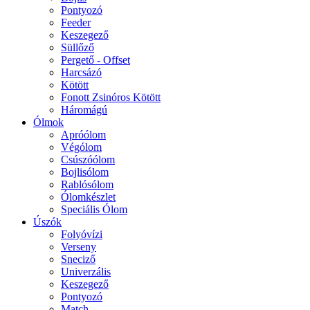
Pontyozó
Feeder
Keszegező
Süllőző
Pergető - Offset
Harcsázó
Kötött
Fonott Zsinóros Kötött
Háromágú
Ólmok
Apróólom
Végólom
Csúszóólom
Bojlisólom
Rablósólom
Ólomkészlet
Speciális Ólom
Úszók
Folyóvízi
Verseny
Sneciző
Univerzális
Keszegező
Pontyozó
Match