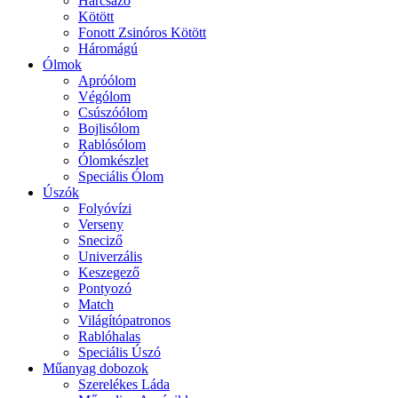
Harcsázó
Kötött
Fonott Zsinóros Kötött
Háromágú
Ólmok
Apróólom
Végólom
Csúszóólom
Bojlisólom
Rablósólom
Ólomkészlet
Speciális Ólom
Úszók
Folyóvízi
Verseny
Sneciző
Univerzális
Keszegező
Pontyozó
Match
Világítópatronos
Rablóhalas
Speciális Úszó
Műanyag dobozok
Szerelékes Láda