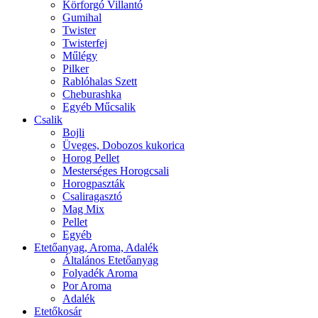
Körforgó Villantó
Gumihal
Twister
Twisterfej
Műlégy
Pilker
Rablóhalas Szett
Cheburashka
Egyéb Műcsalik
Csalik
Bojli
Üveges, Dobozos kukorica
Horog Pellet
Mesterséges Horogcsali
Horogpaszták
Csaliragasztó
Mag Mix
Pellet
Egyéb
Etetőanyag, Aroma, Adalék
Általános Etetőanyag
Folyadék Aroma
Por Aroma
Adalék
Etetőkosár