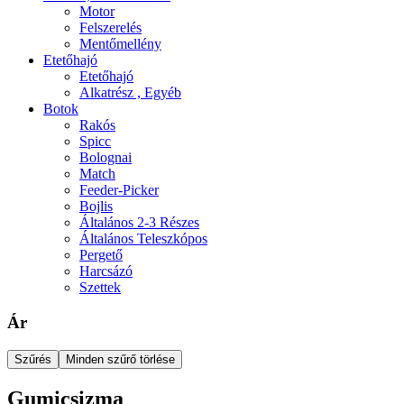
Motor
Felszerelés
Mentőmellény
Etetőhajó
Etetőhajó
Alkatrész , Egyéb
Botok
Rakós
Spicc
Bolognai
Match
Feeder-Picker
Bojlis
Általános 2-3 Részes
Általános Teleszkópos
Pergető
Harcsázó
Szettek
Ár
Szűrés
Minden szűrő törlése
Gumicsizma