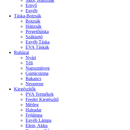
Sátor, Hálózsák
Ernyő
Egyéb
Táska-Botzsák
Botzsák
Hátizsák
Pergetőtáska
Száktartó
Egyéb Táska
EVA Táskák
Ruházat
Nyári
Téli
Napszmüveg
Gumicsizma
Bakancs
Neoprene
Kiegészítők
PVA Termékek
Feeder Kiegészítő
Mérleg
Halradar
Fejlámpa
Egyéb Lámpa
Elem, Akku