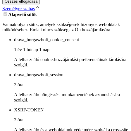
Összes elfogadása
Személyre szabás
Alapvető sütik
Vannak olyan sütik, amelyek szükségesek bizonyos weboldalak
működéséhez. Emiatt nincs szükség az Ön hozzájárulására.
drava_horgaszbolt_cookie_consent
1 év 1 hónap 1 nap
A felhasználó cookie-hozzájárulási preferenciáinak tárolására
szolgál.
drava_horgaszbolt_session
2 óra
A felhasználó böngészési munkamenetének azonosítására
szolgál.
XSRF-TOKEN
2 óra
A felhasználó és a weboldalunk védelmére szolgál a cross-site