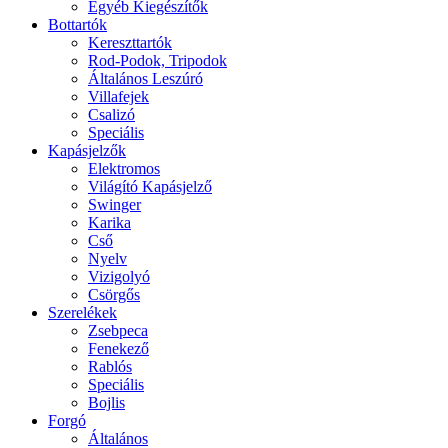
Egyéb Kiegészítők
Bottartók
Kereszttartók
Rod-Podok, Tripodok
Általános Leszúró
Villafejek
Csalizó
Speciális
Kapásjelzők
Elektromos
Világító Kapásjelző
Swinger
Karika
Cső
Nyelv
Vizigolyó
Csörgős
Szerelékek
Zsebpeca
Fenekező
Rablós
Speciális
Bojlis
Forgó
Általános