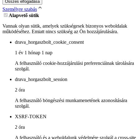
Összes elfogadása
Személyre szabás
Alapvető sütik
Vannak olyan sütik, amelyek szükségesek bizonyos weboldalak
működéséhez. Emiatt nincs szükség az Ön hozzájárulására.
drava_horgaszbolt_cookie_consent
1 év 1 hónap 1 nap
A felhasználó cookie-hozzájárulási preferenciáinak tárolására
szolgál.
drava_horgaszbolt_session
2 óra
A felhasználó böngészési munkamenetének azonosítására
szolgál.
XSRF-TOKEN
2 óra
A felhasználó és a weboldalunk védelmére szolgál a cross-site