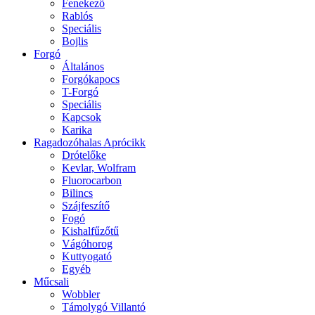
Fenekező
Rablós
Speciális
Bojlis
Forgó
Általános
Forgókapocs
T-Forgó
Speciális
Kapcsok
Karika
Ragadozóhalas Aprócikk
Drótelőke
Kevlar, Wolfram
Fluorocarbon
Bilincs
Szájfeszítő
Fogó
Kishalfűzőtű
Vágóhorog
Kuttyogató
Egyéb
Műcsali
Wobbler
Támolygó Villantó