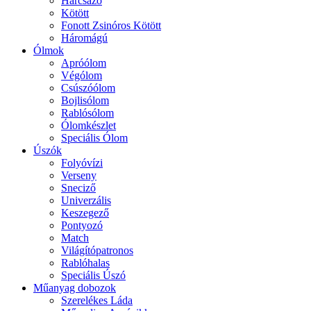
Harcsázó
Kötött
Fonott Zsinóros Kötött
Háromágú
Ólmok
Apróólom
Végólom
Csúszóólom
Bojlisólom
Rablósólom
Ólomkészlet
Speciális Ólom
Úszók
Folyóvízi
Verseny
Sneciző
Univerzális
Keszegező
Pontyozó
Match
Világítópatronos
Rablóhalas
Speciális Úszó
Műanyag dobozok
Szerelékes Láda