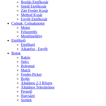
Bordás Etetőkosár
Spirál Etetőkosár
Zárt Feeder Kosár
Method Kosár
Egyéb Etetőkosár
Csónak, Csónakmotor
Motor
Felszerelés
Mentőmellény
Etetőhajó
Etetőhajó
Alkatrész , Egyéb
Botok
Rakós
Spicc
Bolognai
Match
Feeder-Picker
Bojlis
Általános 2-3 Részes
Általános Teleszkópos
Pergető
Harcsázó
Szettek