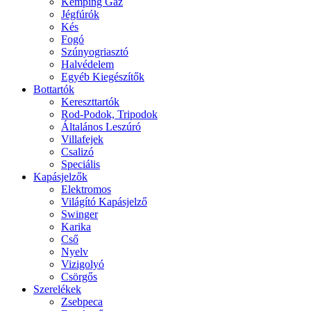
Kemping Gáz
Jégfúrók
Kés
Fogó
Szúnyogriasztó
Halvédelem
Egyéb Kiegészítők
Bottartók
Kereszttartók
Rod-Podok, Tripodok
Általános Leszúró
Villafejek
Csalizó
Speciális
Kapásjelzők
Elektromos
Világító Kapásjelző
Swinger
Karika
Cső
Nyelv
Vizigolyó
Csörgős
Szerelékek
Zsebpeca