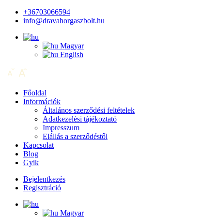
+36703066594
info@dravahorgaszbolt.hu
Magyar
English
Főoldal
Információk
Általános szerződési feltételek
Adatkezelési tájékoztató
Impresszum
Elállás a szerződéstől
Kapcsolat
Blog
Gyik
Bejelentkezés
Regisztráció
Magyar