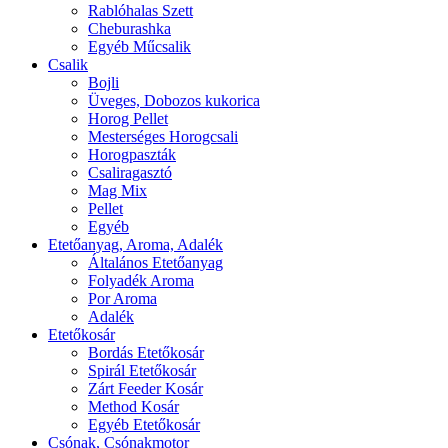
Rablóhalas Szett
Cheburashka
Egyéb Műcsalik
Csalik
Bojli
Üveges, Dobozos kukorica
Horog Pellet
Mesterséges Horogcsali
Horogpaszták
Csaliragasztó
Mag Mix
Pellet
Egyéb
Etetőanyag, Aroma, Adalék
Általános Etetőanyag
Folyadék Aroma
Por Aroma
Adalék
Etetőkosár
Bordás Etetőkosár
Spirál Etetőkosár
Zárt Feeder Kosár
Method Kosár
Egyéb Etetőkosár
Csónak, Csónakmotor