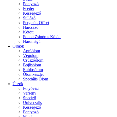
Pontyozó
Feeder
Keszegező
Süllőző
Pergető - Offset
Harcsázó
Kötött
Fonott Zsinóros Kötött
Háromágú
Ólmok
Apróólom
Végólom
Csúszóólom
Bojlisólom
Rablósólom
Ólomkészlet
Speciális Ólom
Úszók
Folyóvízi
Verseny
Sneciző
Univerzális
Keszegező
Pontyozó
Match