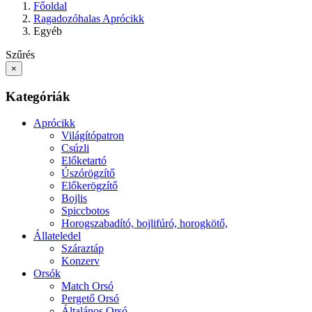
Főoldal
Ragadozóhalas Aprócikk
Egyéb
Szűrés
×
Kategóriák
Aprócikk
Világítópatron
Csúzli
Előketartó
Úszórögzítő
Előkerögzítő
Bojlis
Spiccbotos
Horogszabadító, bojlifúró, horogkötő,
Állateledel
Száraztáp
Konzerv
Orsók
Match Orsó
Pergető Orsó
Általános Orsó