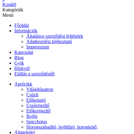
Kosár
0
Kategóriák
Menü
Főoldal
Információk
Általános szerződési feltételek
Adatkezelési tájékoztató
Impresszum
Kapcsolat
Blog
Gyik
Hírlevél
Elállás a szerződéstől
Aprócikk
Világítópatron
Csúzli
Előketartó
Úszórögzítő
Előkerögzítő
Bojlis
Spiccbotos
Horogszabadító, bojlifúró, horogkötő,
Állateledel