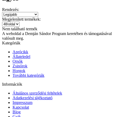
Rendezés:
Megjelenített termékek:
Nem található termék
A weboldal a Demján Sándor Program keretében és támogatásával
valósult meg.
Kategóriák
Aprócikk
Állateledel
Orsók
Zsinórok
Horgok
További kategóriák
Információk
Általános szerződési feltételek
Adatkezelési tájékoztató
Impresszum
Kapcsolat
Blog
Gyik