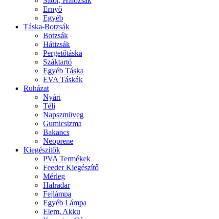
Sátor, Hálózsák
Ernyő
Egyéb
Táska-Botzsák
Botzsák
Hátizsák
Pergetőtáska
Száktartó
Egyéb Táska
EVA Táskák
Ruházat
Nyári
Téli
Napszmüveg
Gumicsizma
Bakancs
Neoprene
Kiegészítők
PVA Termékek
Feeder Kiegészítő
Mérleg
Halradar
Fejlámpa
Egyéb Lámpa
Elem, Akku