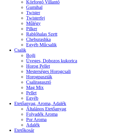
Körforgó Villantó
Gumihal
Twister
Twisterfej
Műlégy
Pilker
Rablóhalas Szett
Cheburashka
Egyéb Műcsalik
Csalik
Bojli
Üveges, Dobozos kukorica
Horog Pellet
Mesterséges Horogcsali
Horogpaszták
Csaliragasztó
Mag Mix
Pellet
Egyéb
Etetőanyag, Aroma, Adalék
Általános Etetőanyag
Folyadék Aroma
Por Aroma
Adalék
Etetőkosár