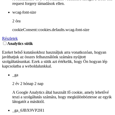
request forgery támadások ellen.
wcag-font-size
2 óra
cookieConsent::cookies.defaults.wcag-font-size
Részletek
Analytics sütik
Ezeket belső kutatásokhoz használjuk arra vonatkozóan, hogyan
javíthatjuk az összes felhasználónk számára nyújtott
szolgáltatásunkat. Ezek a sütik azt értékelik, hogy Ön hogyan lép
kapcsolatba a weboldalunkkal.
_ga
2 év 2 hónap 2 nap
A Google Analytics által használt fő cookie, amely lehetővé
teszi a szolgáltatás számára, hogy megkülönböztesse az egyik
látogatót a másiktól.
_ga_6JBX9VP2H1