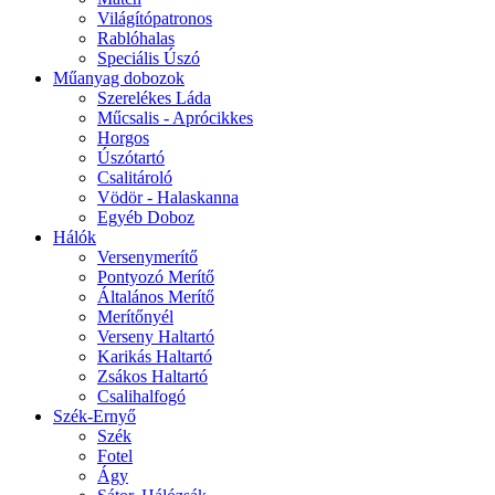
Világítópatronos
Rablóhalas
Speciális Úszó
Műanyag dobozok
Szerelékes Láda
Műcsalis - Aprócikkes
Horgos
Úszótartó
Csalitároló
Vödör - Halaskanna
Egyéb Doboz
Hálók
Versenymerítő
Pontyozó Merítő
Általános Merítő
Merítőnyél
Verseny Haltartó
Karikás Haltartó
Zsákos Haltartó
Csalihalfogó
Szék-Ernyő
Szék
Fotel
Ágy