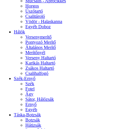
Műcsalis - Aprócikkes
Horgos
Úszótartó
Csalitároló
Vödör - Halaskanna
Egyéb Doboz
Hálók
Versenymerítő
Pontyozó Merítő
Általános Merítő
Merítőnyél
Verseny Haltartó
Karikás Haltartó
Zsákos Haltartó
Csalihalfogó
Szék-Ernyő
Szék
Fotel
Ágy
Sátor, Hálózsák
Ernyő
Egyéb
Táska-Botzsák
Botzsák
Hátizsák