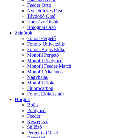
Feeder Orsó
Nyeletőfékes Orsó
Távdobó Orsó
Harcsázó Orsók
Bolognai Orsó
Zsinórok
Fonott Pergető
Fonott- Univerzális
Fonott-Bojlis Előke
Monofil Pergető
Monofil Pontyozó
Monofil Feeder-Match
Monofil Általános
Nagyhalas
Monofil Előke
Fluorocarbon
Fonott Előkezsinór
Horgok
Bojlis
Pontyozó
Feeder
Keszegező
Süllőző
Pergető - Offset