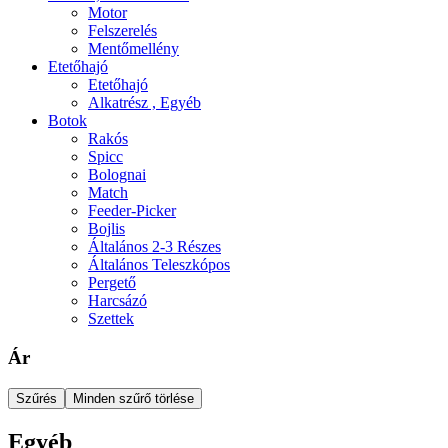
Motor
Felszerelés
Mentőmellény
Etetőhajó
Etetőhajó
Alkatrész , Egyéb
Botok
Rakós
Spicc
Bolognai
Match
Feeder-Picker
Bojlis
Általános 2-3 Részes
Általános Teleszkópos
Pergető
Harcsázó
Szettek
Ár
Szűrés
Minden szűrő törlése
Egyéb