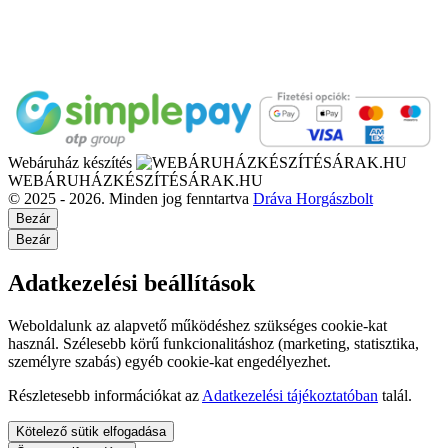
Webáruház készítés
WEBÁRUHÁZKÉSZÍTÉSÁRAK.HU
© 2025 - 2026. Minden jog fenntartva
Dráva Horgászbolt
Bezár
Bezár
Adatkezelési beállítások
Weboldalunk az alapvető működéshez szükséges cookie-kat
használ. Szélesebb körű funkcionalitáshoz (marketing, statisztika,
személyre szabás) egyéb cookie-kat engedélyezhet.
Részletesebb információkat az
Adatkezelési tájékoztatóban
talál.
Kötelező sütik elfogadása