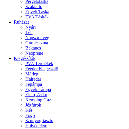
Pergetőtáska
Száktartó
Egyéb Táska
EVA Táskák
Ruházat
Nyári
Téli
Napszmüveg
Gumicsizma
Bakancs
Neoprene
Kiegészítők
PVA Termékek
Feeder Kiegészítő
Mérleg
Halradar
Fejlámpa
Egyéb Lámpa
Elem, Akku
Kemping Gáz
Jégfúrók
Kés
Fogó
Szúnyogriasztó
Halvédelem