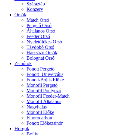
Száraztáp
Konzerv
Orsók
Match Orsó
Pergető Orsó
Általános Orsó
Feeder Orsó
Nyeletőfékes Orsó
Távdobó Orsó
Harcsázó Orsók
Bolognai Orsó
Zsinórok
Fonott Pergető
Fonott- Univerzális
Fonott-Bojlis Előke
Monofil Pergető
Monofil Pontyozó
Monofil Feeder-Match
Monofil Általános
Nagyhalas
Monofil Előke
Fluorocarbon
Fonott Előkezsinór
Horgok
Bojlis