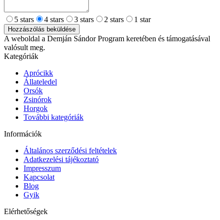
5 stars
4 stars
3 stars
2 stars
1 star
Hozzászólás beküldése
A weboldal a Demján Sándor Program keretében és támogatásával
valósult meg.
Kategóriák
Aprócikk
Állateledel
Orsók
Zsinórok
Horgok
További kategóriák
Információk
Általános szerződési feltételek
Adatkezelési tájékoztató
Impresszum
Kapcsolat
Blog
Gyik
Elérhetőségek