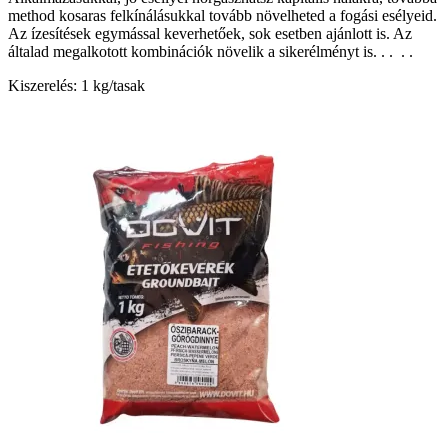
method kosaras felkínálásukkal tovább növelheted a fogási esélyeid.
Az ízesítések egymással keverhetőek, sok esetben ajánlott is. Az
általad megalkotott kombinációk növelik a sikerélményt is. . . . .
​Kiszerelés: 1 kg/tasak