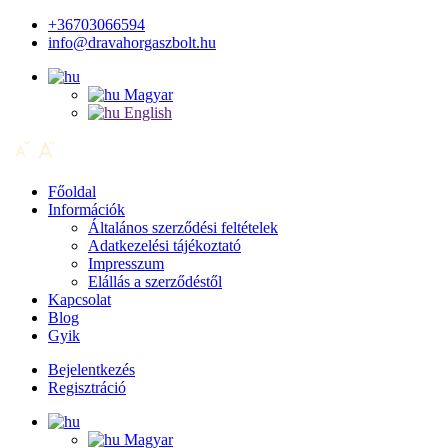
+36703066594
info@dravahorgaszbolt.hu
Magyar
English
Főoldal
Információk
Általános szerződési feltételek
Adatkezelési tájékoztató
Impresszum
Elállás a szerződéstől
Kapcsolat
Blog
Gyik
Bejelentkezés
Regisztráció
Magyar