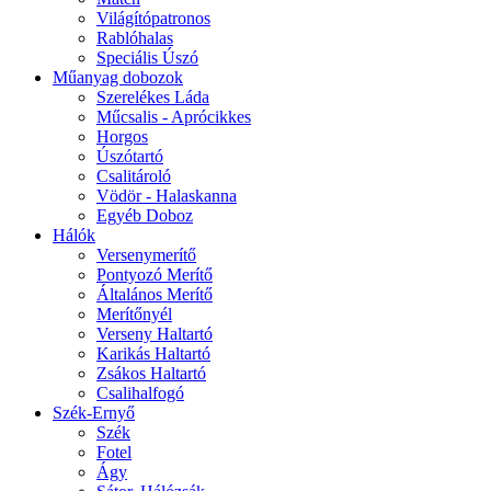
Világítópatronos
Rablóhalas
Speciális Úszó
Műanyag dobozok
Szerelékes Láda
Műcsalis - Aprócikkes
Horgos
Úszótartó
Csalitároló
Vödör - Halaskanna
Egyéb Doboz
Hálók
Versenymerítő
Pontyozó Merítő
Általános Merítő
Merítőnyél
Verseny Haltartó
Karikás Haltartó
Zsákos Haltartó
Csalihalfogó
Szék-Ernyő
Szék
Fotel
Ágy