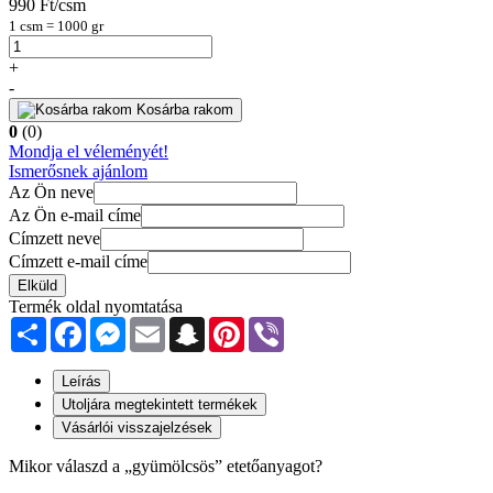
990 Ft/csm
1 csm = 1000 gr
+
-
Kosárba rakom
0
(0)
Mondja el véleményét!
Ismerősnek ajánlom
Az Ön neve
Az Ön e-mail címe
Címzett neve
Címzett e-mail címe
Elküld
Termék oldal nyomtatása
Share
Facebook
Messenger
Email
Snapchat
Pinterest
Viber
Leírás
Utoljára megtekintett termékek
Vásárlói visszajelzések
Mikor válaszd a „gyümölcsös” etetőanyagot?