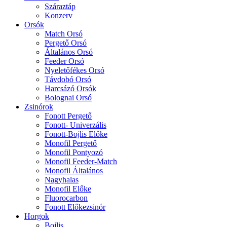
Száraztáp
Konzerv
Orsók
Match Orsó
Pergető Orsó
Általános Orsó
Feeder Orsó
Nyeletőfékes Orsó
Távdobó Orsó
Harcsázó Orsók
Bolognai Orsó
Zsinórok
Fonott Pergető
Fonott- Univerzális
Fonott-Bojlis Előke
Monofil Pergető
Monofil Pontyozó
Monofil Feeder-Match
Monofil Általános
Nagyhalas
Monofil Előke
Fluorocarbon
Fonott Előkezsinór
Horgok
Bojlis