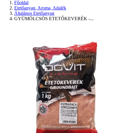
Főoldal
Etetőanyag, Aroma, Adalék
Általános Etetőanyag
GYÜMÖLCSÖS ETETŐKEVERÉK -...