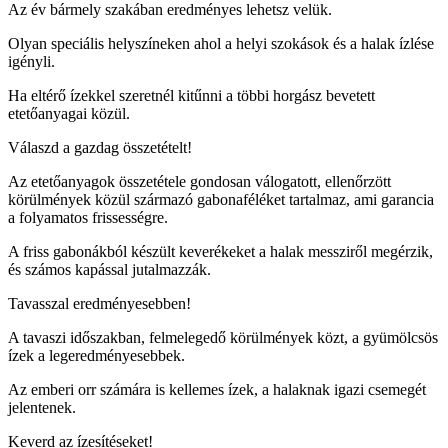
Az év bármely szakában eredményes lehetsz velük.
Olyan speciális helyszíneken ahol a helyi szokások és a halak ízlése
igényli.
Ha eltérő ízekkel szeretnél kitűnni a többi horgász bevetett
etetőanyagai közül.
Válaszd a gazdag összetételt!
Az etetőanyagok összetétele gondosan válogatott, ellenőrzött
körülmények közül származó gabonaféléket tartalmaz, ami garancia
a folyamatos frissességre.
A friss gabonákból készült keverékeket a halak messziről megérzik,
és számos kapással jutalmazzák.
Tavasszal eredményesebben!
A tavaszi időszakban, felmelegedő körülmények közt, a gyümölcsös
ízek a legeredményesebbek.
Az emberi orr számára is kellemes ízek, a halaknak igazi csemegét
jelentenek.
Keverd az ízesítéseket!