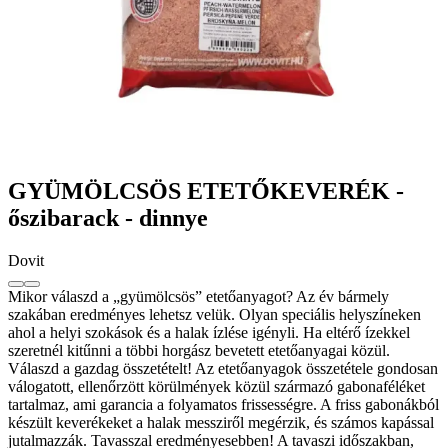
GYÜMÖLCSÖS ETETŐKEVERÉK -
őszibarack - dinnye
Dovit
Mikor válaszd a „gyümölcsös” etetőanyagot? Az év bármely
szakában eredményes lehetsz velük. Olyan speciális helyszíneken
ahol a helyi szokások és a halak ízlése igényli. Ha eltérő ízekkel
szeretnél kitűnni a többi horgász bevetett etetőanyagai közül.
Válaszd a gazdag összetételt! Az etetőanyagok összetétele gondosan
válogatott, ellenőrzött körülmények közül származó gabonaféléket
tartalmaz, ami garancia a folyamatos frissességre. A friss gabonákból
készült keverékeket a halak messziről megérzik, és számos kapással
jutalmazzák. Tavasszal eredményesebben! A tavaszi időszakban,