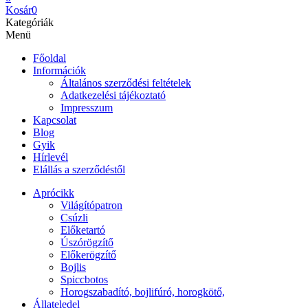
Kosár
0
Kategóriák
Menü
Főoldal
Információk
Általános szerződési feltételek
Adatkezelési tájékoztató
Impresszum
Kapcsolat
Blog
Gyik
Hírlevél
Elállás a szerződéstől
Aprócikk
Világítópatron
Csúzli
Előketartó
Úszórögzítő
Előkerögzítő
Bojlis
Spiccbotos
Horogszabadító, bojlifúró, horogkötő,
Állateledel