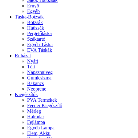
Sátor, Hálózsák
Ernyő
Egyéb
Táska-Botzsák
Botzsák
Hátizsák
Pergetőtáska
Száktartó
Egyéb Táska
EVA Táskák
Ruházat
Nyári
Téli
Napszmüveg
Gumicsizma
Bakancs
Neoprene
Kiegészítők
PVA Termékek
Feeder Kiegészítő
Mérleg
Halradar
Fejlámpa
Egyéb Lámpa
Elem, Akku