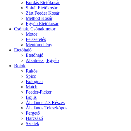
Bordás Etetőkosár
Spirál Etetőkosár
Zárt Feeder Kosár
Method Kosár
Egyéb Etetőkosár
Csónak, Csónakmotor
Motor
Felszerelés
Mentőmellény
Etetőhajó
Etetőhajó
Alkatrész , Egyéb
Botok
Rakós
Spicc
Bolognai
Match
Feeder-Picker
Bojlis
Általános 2-3 Részes
Általános Teleszkópos
Pergető
Harcsázó
Szettek