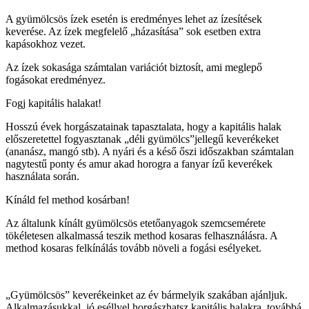
A gyümölcsös ízek esetén is eredményes lehet az ízesítések
keverése. Az ízek megfelelő „házasítása” sok esetben extra
kapásokhoz vezet.
Az ízek sokasága számtalan variációt biztosít, ami meglepő
fogásokat eredményez.
Fogj kapitális halakat!
Hosszú évek horgászatainak tapasztalata, hogy a kapitális halak
előszeretettel fogyasztanak „déli gyümölcs”jellegű keverékeket
(ananász, mangó stb). A nyári és a késő őszi időszakban számtalan
nagytestű ponty és amur akad horogra a fanyar ízű keverékek
használata során.
Kínáld fel method kosárban!
Az általunk kínált gyümölcsös etetőanyagok szemcsemérete
tökéletesen alkalmassá teszik method kosaras felhasználásra. A
method kosaras felkínálás tovább növeli a fogási esélyeket.
„Gyümölcsös” keverékeinket az év bármelyik szakában ajánljuk.
Alkalmazásukkal, jó eséllyel horgászhatsz kapitális halakra, továbbá