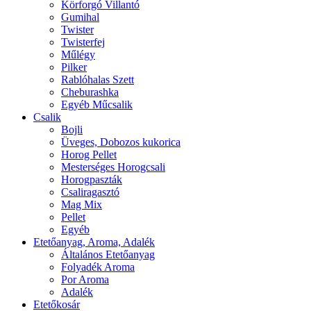
Körforgó Villantó
Gumihal
Twister
Twisterfej
Műlégy
Pilker
Rablóhalas Szett
Cheburashka
Egyéb Műcsalik
Csalik
Bojli
Üveges, Dobozos kukorica
Horog Pellet
Mesterséges Horogcsali
Horogpaszták
Csaliragasztó
Mag Mix
Pellet
Egyéb
Etetőanyag, Aroma, Adalék
Általános Etetőanyag
Folyadék Aroma
Por Aroma
Adalék
Etetőkosár