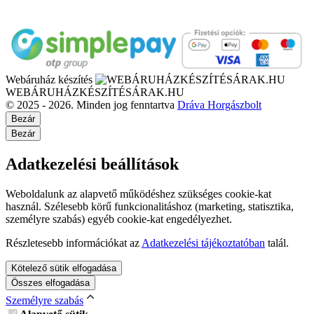
Webáruház készítés
WEBÁRUHÁZKÉSZÍTÉSÁRAK.HU
© 2025 - 2026. Minden jog fenntartva
Dráva Horgászbolt
Bezár
Bezár
Adatkezelési beállítások
Weboldalunk az alapvető működéshez szükséges cookie-kat
használ. Szélesebb körű funkcionalitáshoz (marketing, statisztika,
személyre szabás) egyéb cookie-kat engedélyezhet.
Részletesebb információkat az
Adatkezelési tájékoztatóban
talál.
Kötelező sütik elfogadása
Összes elfogadása
Személyre szabás