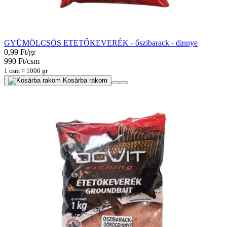
GYÜMÖLCSÖS ETETŐKEVERÉK - őszibarack - dinnye
0,99 Ft/gr
990 Ft/csm
1 csm = 1000 gr
Kosárba rakom