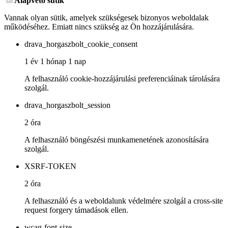
Alapvető sütik
Vannak olyan sütik, amelyek szükségesek bizonyos weboldalak
működéséhez. Emiatt nincs szükség az Ön hozzájárulására.
drava_horgaszbolt_cookie_consent
1 év 1 hónap 1 nap
A felhasználó cookie-hozzájárulási preferenciáinak tárolására
szolgál.
drava_horgaszbolt_session
2 óra
A felhasználó böngészési munkamenetének azonosítására
szolgál.
XSRF-TOKEN
2 óra
A felhasználó és a weboldalunk védelmére szolgál a cross-site
request forgery támadások ellen.
wcag-font-size