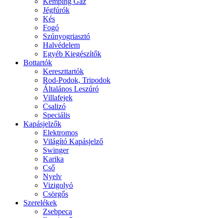
Kemping Gáz
Jégfúrók
Kés
Fogó
Szúnyogriasztó
Halvédelem
Egyéb Kiegészítők
Bottartók
Kereszttartók
Rod-Podok, Tripodok
Általános Leszúró
Villafejek
Csalizó
Speciális
Kapásjelzők
Elektromos
Világító Kapásjelző
Swinger
Karika
Cső
Nyelv
Vizigolyó
Csörgős
Szerelékek
Zsebpeca