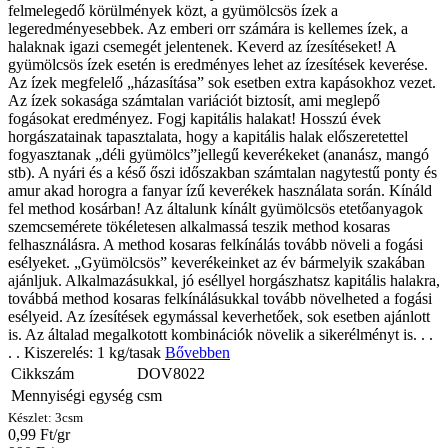
felmelegedő körülmények közt, a gyümölcsös ízek a
legeredményesebbek. Az emberi orr számára is kellemes ízek, a
halaknak igazi csemegét jelentenek. Keverd az ízesítéseket! A
gyümölcsös ízek esetén is eredményes lehet az ízesítések keverése.
Az ízek megfelelő „házasítása” sok esetben extra kapásokhoz vezet.
Az ízek sokasága számtalan variációt biztosít, ami meglepő
fogásokat eredményez. Fogj kapitális halakat! Hosszú évek
horgászatainak tapasztalata, hogy a kapitális halak előszeretettel
fogyasztanak „déli gyümölcs”jellegű keverékeket (ananász, mangó
stb). A nyári és a késő őszi időszakban számtalan nagytestű ponty és
amur akad horogra a fanyar ízű keverékek használata során. Kínáld
fel method kosárban! Az általunk kínált gyümölcsös etetőanyagok
szemcsemérete tökéletesen alkalmassá teszik method kosaras
felhasználásra. A method kosaras felkínálás tovább növeli a fogási
esélyeket. „Gyümölcsös” keverékeinket az év bármelyik szakában
ajánljuk. Alkalmazásukkal, jó eséllyel horgászhatsz kapitális halakra,
továbbá method kosaras felkínálásukkal tovább növelheted a fogási
esélyeid. Az ízesítések egymással keverhetőek, sok esetben ajánlott
is. Az általad megalkotott kombinációk növelik a sikerélményt is. . .
. . ​Kiszerelés: 1 kg/tasak
Bővebben
Cikkszám
DOV8022
Mennyiségi egység
csm
Készlet:
3
csm
0,99 Ft/gr