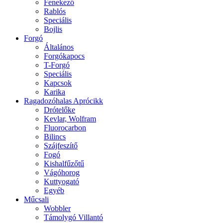
Fenekező
Rablós
Speciális
Bojlis
Forgó
Általános
Forgókapocs
T-Forgó
Speciális
Kapcsok
Karika
Ragadozóhalas Aprócikk
Drótelőke
Kevlar, Wolfram
Fluorocarbon
Bilincs
Szájfeszítő
Fogó
Kishalfűzőtű
Vágóhorog
Kuttyogató
Egyéb
Műcsali
Wobbler
Támolygó Villantó